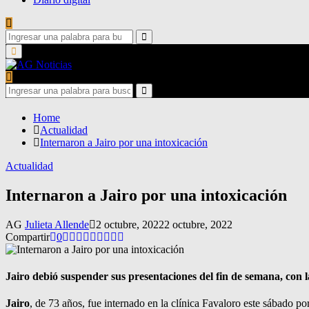
Search
for:
Search
Primary
Menu
Search
for:
Search
Home
Actualidad
Internaron a Jairo por una intoxicación
Actualidad
Internaron a Jairo por una intoxicación
AG
Julieta Allende
2 octubre, 2022
2 octubre, 2022
Compartir
0
Jairo debió suspender sus presentaciones del fin de semana, con l
Jairo
, de 73 años, fue internado en la clínica Favaloro este sábado po