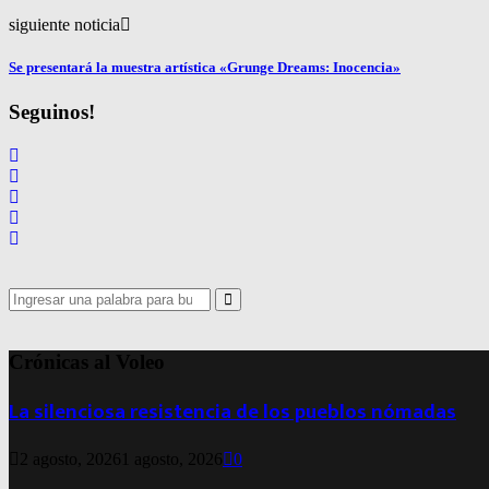
siguiente noticia
Se presentará la muestra artística «Grunge Dreams: Inocencia»
Seguinos!
Search
for:
Search
Crónicas al Voleo
La silenciosa resistencia de los pueblos nómadas
2 agosto, 2026
1 agosto, 2026
0