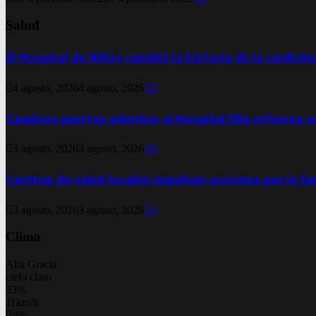
Salud
El Hospital de Niños cambió la historia de la cardiol
4 agosto, 2026
4 agosto, 2026
0
Cambios puertas adentro: el Hospital Illia refuerza s
3 agosto, 2026
3 agosto, 2026
0
Centros de salud locales impulsan acciones por la S
3 agosto, 2026
3 agosto, 2026
0
Clima
Alta Gracia
cielo claro
33%
11km/h
4%