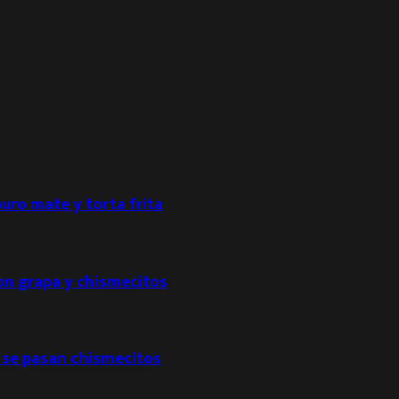
puro mate y torta frita
con grapa y chismecitos
 se pasan chismecitos