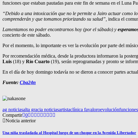
funciones que estaban pautadas para este fin de semana en el Luna Pa
“Debido a una intoxicación que no le permite a Jairo actuar como l
comprenderán y que tomamos priorizando su salud”,
indica el comuni
Lamentamos no poder encontrarnos hoy (por el sábado) y
esperamos
concierto de este sábado.
Por el momento, lo importante es ver la evolución por parte del músic
Por recomendación médica, desde la productora informaron la posterga
Luis
(18) y
Río Cuarto
(19), serán reprogramadas y pronto se informa
En el día de hoy domingo todavía no se dieron a conocer partes actual
Fuente:
Cba24n
ag noticias
alta gracia noticias
artista
clínica favaloro
evolución
funciones
Compartir
0
Noticia anterior
Una niña trasladada al Hospital luego de un choque en la Avenida Libertador