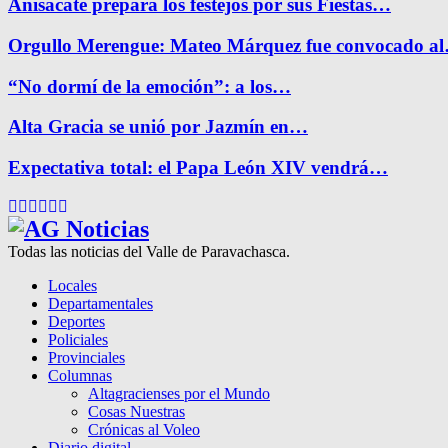
Anisacate prepara los festejos por sus Fiestas…
Orgullo Merengue: Mateo Márquez fue convocado a
“No dormí de la emoción”: a los…
Alta Gracia se unió por Jazmín en…
Expectativa total: el Papa León XIV vendrá…
Facebook
Twitter
Instagram
Pinterest
Google
Youtube
Todas las noticias del Valle de Paravachasca.
Locales
Departamentales
Deportes
Policiales
Provinciales
Columnas
Altagracienses por el Mundo
Cosas Nuestras
Crónicas al Voleo
Diario digital