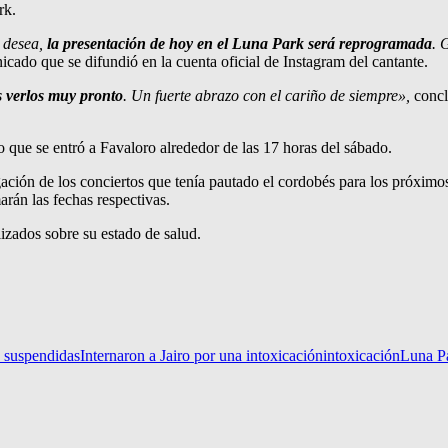
rk.
o desea,
la presentación de hoy en el Luna Park será reprogramada
. 
cado que se difundió en la cuenta oficial de Instagram del cantante.
 verlos muy pronto
. Un fuerte abrazo con el cariño de siempre»,
concl
o que se entró a Favaloro alrededor de las 17 horas del sábado.
ción de los conciertos que tenía pautado el cordobés para los próximo
rán las fechas respectivas.
izados sobre su estado de salud.
 suspendidas
Internaron a Jairo por una intoxicación
intoxicación
Luna P