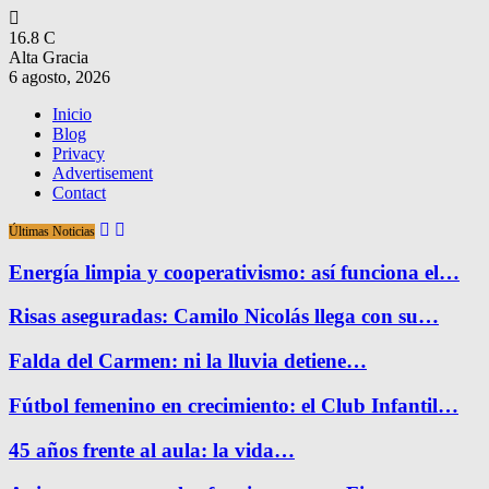
16.8
C
Alta Gracia
6 agosto, 2026
Inicio
Blog
Privacy
Advertisement
Contact
Últimas Noticias
Energía limpia y cooperativismo: así funciona el…
Risas aseguradas: Camilo Nicolás llega con su…
Falda del Carmen: ni la lluvia detiene…
Fútbol femenino en crecimiento: el Club Infantil…
45 años frente al aula: la vida…