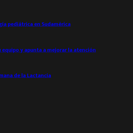
ogía pediátrica en Sudamérica
u equipo y apunta a mejorar la atención
emana de la Lactancia