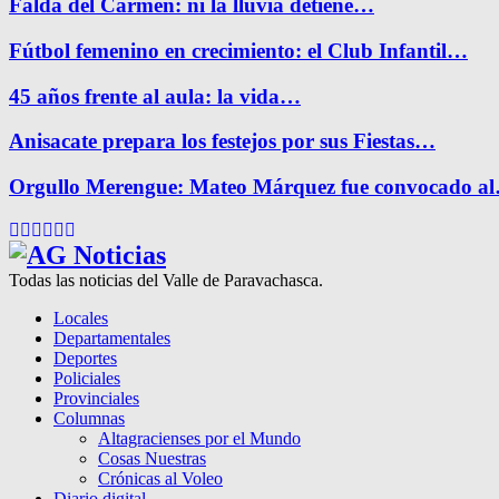
Falda del Carmen: ni la lluvia detiene…
Fútbol femenino en crecimiento: el Club Infantil…
45 años frente al aula: la vida…
Anisacate prepara los festejos por sus Fiestas…
Orgullo Merengue: Mateo Márquez fue convocado a
Facebook
Twitter
Instagram
Pinterest
Google
Youtube
Todas las noticias del Valle de Paravachasca.
Locales
Departamentales
Deportes
Policiales
Provinciales
Columnas
Altagracienses por el Mundo
Cosas Nuestras
Crónicas al Voleo
Diario digital