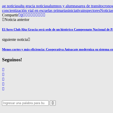
ag noticias
alta gracia noticias
alumnos y alumnas
area de transito
crono
concientización vial en escuelas primarias
iniciativa
inspectores
Noticia
Compartir
0
Noticia anterior
El Aero Club Alta Gracia será sede de un histórico Campeonato Nacional de 
siguiente noticia
Menos cortes y más eficiencia: Cooperativa Anisacate moderniza su sistema e
Seguinos!
Search
for:
Search