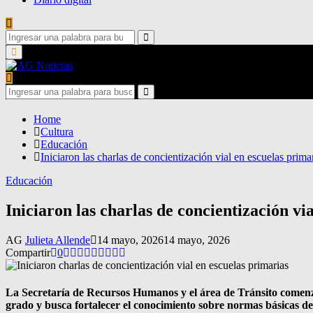
Search
for:
Search
Primary
Menu
Search
for:
Search
Home
Cultura
Educación
Iniciaron las charlas de concientización vial en escuelas prima
Educación
Iniciaron las charlas de concientización vi
AG
Julieta Allende
14 mayo, 2026
14 mayo, 2026
Compartir
0
La Secretaría de
Recursos Humanos
y el área de Tránsito comenz
grado y busca fortalecer el conocimiento sobre normas básicas de 