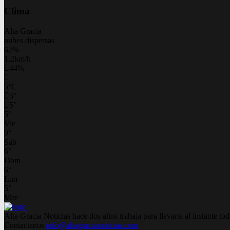
Clima
Alta Gracia
nubes dispersas
62%
1.2km/h
44%
5
°
C
5
°
5
°
5
°
Vie
9
°
Sab
6
°
Dom
6
°
Lun
5
°
Mar
Alta Gracia Noticias hace dos años trabaja para llevarte al instante 
Contactanos
info@altagracianoticias.com