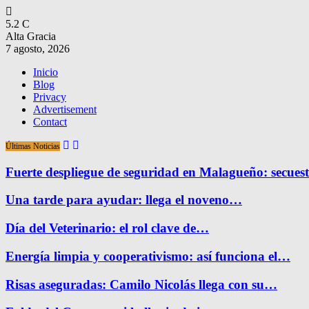
5.2
C
Alta Gracia
7 agosto, 2026
Inicio
Blog
Privacy
Advertisement
Contact
Últimas Noticias
Fuerte despliegue de seguridad en Malagueño: secue
Una tarde para ayudar: llega el noveno…
Día del Veterinario: el rol clave de…
Energía limpia y cooperativismo: así funciona el…
Risas aseguradas: Camilo Nicolás llega con su…