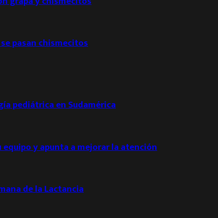
con grapa y chismecitos
 se pasan chismecitos
ogía pediátrica en Sudamérica
u equipo y apunta a mejorar la atención
emana de la Lactancia