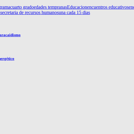
grama
cuarto grado
edades tempranas
Educacion
encuentros educativos
en
s
secretaria de recursos humanos
una cada 15 dias
Paracaidismo
nergético