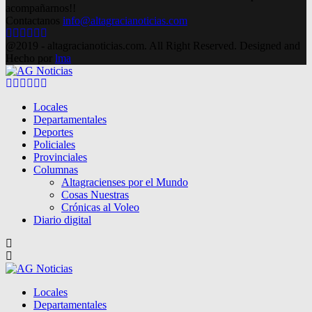
acompañarnos!!
Contactanos
info@altagracianoticias.com
Facebook
Twitter
Instagram
Pinterest
Google
Youtube
@2019 - altagracianoticias.com. All Right Reserved. Designed and
Hecho por
lma
Facebook
Twitter
Instagram
Pinterest
Google
Youtube
Locales
Departamentales
Deportes
Policiales
Provinciales
Columnas
Altagracienses por el Mundo
Cosas Nuestras
Crónicas al Voleo
Diario digital
Locales
Departamentales