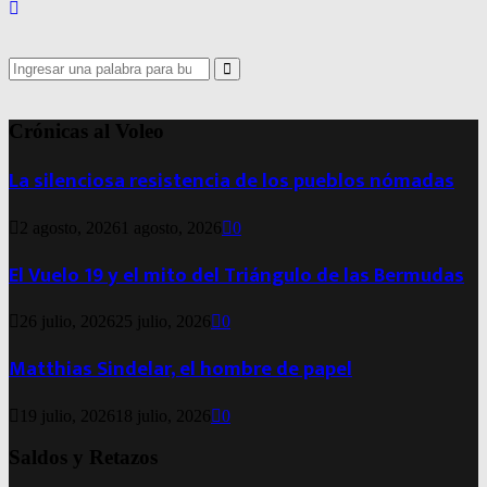
Search
for:
Search
Crónicas al Voleo
La silenciosa resistencia de los pueblos nómadas
2 agosto, 2026
1 agosto, 2026
0
El Vuelo 19 y el mito del Triángulo de las Bermudas
26 julio, 2026
25 julio, 2026
0
Matthias Sindelar, el hombre de papel
19 julio, 2026
18 julio, 2026
0
Saldos y Retazos