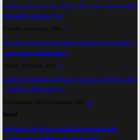
Saldos y Retazos: Don Pepe y Don José, una charla a
puro mate y torta frita
18 julio, 2024
18 julio, 2024
0
Saldos y retazos: Don Pepe y Don José se calientan
con grapa y chismecitos
9 julio, 2023
9 julio, 2023
0
Saldos y retazos: Don Pepe y Don José toman mate
y se pasan chismecitos
28 septiembre, 2022
28 septiembre, 2022
0
Salud
El Hospital de Niños cambió la historia de la
cardiología pediátrica en Sudamérica