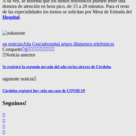
A su vez, se informa que los turnos telefónicos pueden tener una
demora de atención en hora pico, de 15 a 20 minutos. Para el resto
de las especialidades los turnos se solicitan por Mesa de Entrada del
Hospital
.
ag noticias
Alta Gracia
hospital arturo illia
turnos telefonicos
Compartir
0
Noticia anterior
Se registró la segunda nevada del año en las sierras de Córdoba
siguiente noticia
Córdoba registró hoy sólo un caso de COVID-19
Seguinos!