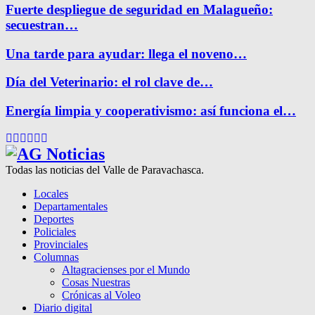
Fuerte despliegue de seguridad en Malagueño:
secuestran…
Una tarde para ayudar: llega el noveno…
Día del Veterinario: el rol clave de…
Energía limpia y cooperativismo: así funciona el…
Facebook
Twitter
Instagram
Pinterest
Google
Youtube
Todas las noticias del Valle de Paravachasca.
Locales
Departamentales
Deportes
Policiales
Provinciales
Columnas
Altagracienses por el Mundo
Cosas Nuestras
Crónicas al Voleo
Diario digital