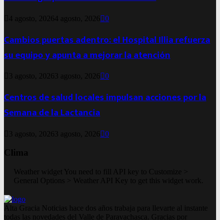
4 agosto, 2026
4 agosto, 2026
0
Cambios puertas adentro: el Hospital Illia refuerza
su equipo y apunta a mejorar la atención
3 agosto, 2026
3 agosto, 2026
0
Centros de salud locales impulsan acciones por la
Semana de la Lactancia
3 agosto, 2026
3 agosto, 2026
0
Clima
Weather widget
You need to fill API key to Customize >
General Options > Weather API Key to get this widget work.
Alta Gracia Noticias hace dos años trabaja para llevarte al instante
todas las novedades del Valle de Paravachasca. Gracias por