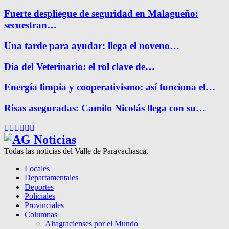
Fuerte despliegue de seguridad en Malagueño:
secuestran…
Una tarde para ayudar: llega el noveno…
Día del Veterinario: el rol clave de…
Energía limpia y cooperativismo: así funciona el…
Risas aseguradas: Camilo Nicolás llega con su…
Facebook
Twitter
Instagram
Pinterest
Google
Youtube
Todas las noticias del Valle de Paravachasca.
Locales
Departamentales
Deportes
Policiales
Provinciales
Columnas
Altagracienses por el Mundo