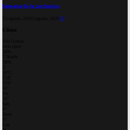
Semana de la Lactancia
3 agosto, 2026
3 agosto, 2026
0
Clima
Alta Gracia
cielo claro
24%
7.3km/h
0%
16
°
C
16
°
16
°
16
°
Vie
10
°
Sab
6
°
Dom
6
°
Lun
6
°