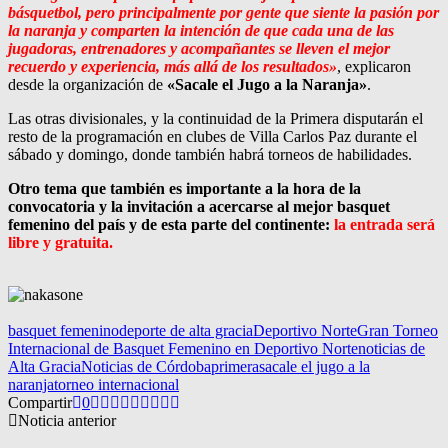
básquetbol, pero principalmente por gente que siente la pasión por
la naranja y comparten la intención de que cada una de las
jugadoras, entrenadores y acompañantes se lleven el mejor
recuerdo y experiencia, más allá de los resultados»
, explicaron
desde la organización de
«Sacale el Jugo a la Naranja»
.
Las otras divisionales, y la continuidad de la Primera disputarán el
resto de la programación en clubes de Villa Carlos Paz durante el
sábado y domingo, donde también habrá torneos de habilidades.
Otro tema que también es importante a la hora de la
convocatoria y la invitación a acercarse al mejor basquet
femenino del país y de esta parte del continente:
la entrada será
libre y gratuita.
basquet femenino
deporte de alta gracia
Deportivo Norte
Gran Torneo
Internacional de Basquet Femenino en Deportivo Norte
noticias de
Alta Gracia
Noticias de Córdoba
primera
sacale el jugo a la
naranja
torneo internacional
Compartir
0
Noticia anterior