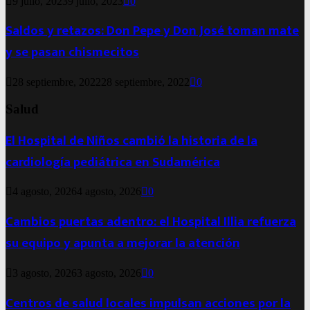
9 julio, 2023
9 julio, 2023
0
Saldos y retazos: Don Pepe y Don José toman mate
y se pasan chismecitos
28 septiembre, 2022
28 septiembre, 2022
0
Salud
El Hospital de Niños cambió la historia de la
cardiología pediátrica en Sudamérica
4 agosto, 2026
4 agosto, 2026
0
Cambios puertas adentro: el Hospital Illia refuerza
su equipo y apunta a mejorar la atención
3 agosto, 2026
3 agosto, 2026
0
Centros de salud locales impulsan acciones por la