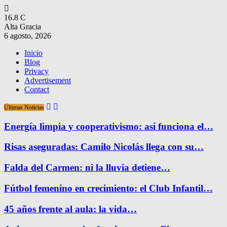
16.8
C
Alta Gracia
6 agosto, 2026
Inicio
Blog
Privacy
Advertisement
Contact
Últimas Noticias
Energía limpia y cooperativismo: así funciona el…
Risas aseguradas: Camilo Nicolás llega con su…
Falda del Carmen: ni la lluvia detiene…
Fútbol femenino en crecimiento: el Club Infantil…
45 años frente al aula: la vida…