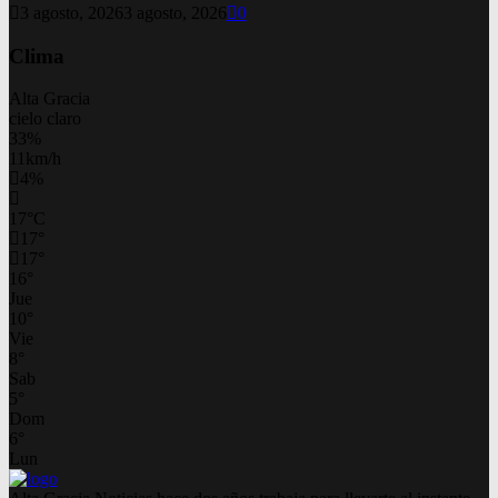
3 agosto, 2026
3 agosto, 2026
0
Clima
Alta Gracia
cielo claro
33%
11km/h
4%
17
°
C
17
°
17
°
16
°
Jue
10
°
Vie
8
°
Sab
5
°
Dom
6
°
Lun