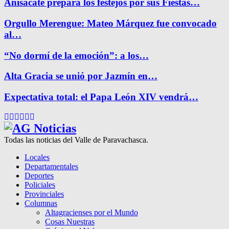
Anisacate prepara los festejos por sus Fiestas…
Orgullo Merengue: Mateo Márquez fue convocado
al…
“No dormí de la emoción”: a los…
Alta Gracia se unió por Jazmín en…
Expectativa total: el Papa León XIV vendrá…
Facebook
Twitter
Instagram
Pinterest
Google
Youtube
Todas las noticias del Valle de Paravachasca.
Locales
Departamentales
Deportes
Policiales
Provinciales
Columnas
Altagracienses por el Mundo
Cosas Nuestras