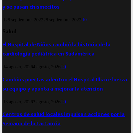
y se pasan chismecitos
28 septiembre, 2022
28 septiembre, 2022
0
Salud
El Hospital de Niños cambió la historia de la
cardiología pediátrica en Sudamérica
4 agosto, 2026
4 agosto, 2026
0
Cambios puertas adentro: el Hospital Illia refuerza
su equipo y apunta a mejorar la atención
3 agosto, 2026
3 agosto, 2026
0
Centros de salud locales impulsan acciones por la
Semana de la Lactancia