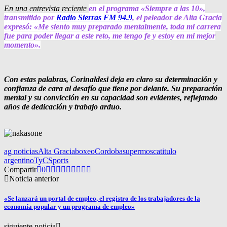
En una entrevista reciente
en el programa «Siempre a las 10»,
transmitido por
Radio Sierras FM 94.9
, el peleador de Alta Gracia
expresó: «Me siento muy preparado mentalmente, toda mi carrera
fue para poder llegar a este reto, me tengo fe y estoy en mi mejor
momento».
Con estas palabras, Corinaldesi deja en claro su determinación y
confianza de cara al desafío que tiene por delante. Su preparación
mental y su convicción en su capacidad son evidentes, reflejando
años de dedicación y trabajo arduo.
ag noticias
Alta Gracia
boxeo
Cordoba
supermosca
titulo
argentino
TyCSports
Compartir
0
Noticia anterior
«Se lanzará un portal de empleo, el registro de los trabajadores de la
economía popular y un programa de empleo»
siguiente noticia