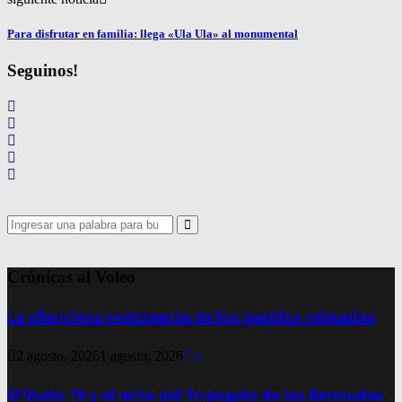
Para disfrutar en familia: llega «Ula Ula» al monumental
Seguinos!
Search
for:
Search
Crónicas al Voleo
La silenciosa resistencia de los pueblos nómadas
2 agosto, 2026
1 agosto, 2026
0
El Vuelo 19 y el mito del Triángulo de las Bermudas