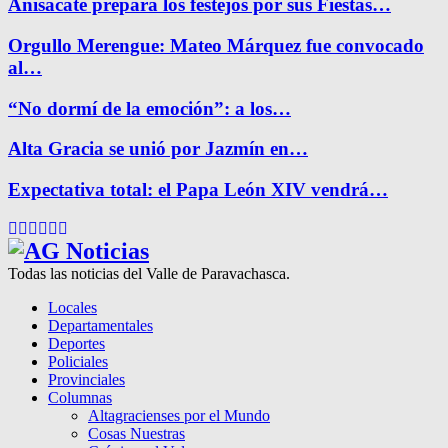
Anisacate prepara los festejos por sus Fiestas…
Orgullo Merengue: Mateo Márquez fue convocado
al…
“No dormí de la emoción”: a los…
Alta Gracia se unió por Jazmín en…
Expectativa total: el Papa León XIV vendrá…
Facebook
Twitter
Instagram
Pinterest
Google
Youtube
Todas las noticias del Valle de Paravachasca.
Locales
Departamentales
Deportes
Policiales
Provinciales
Columnas
Altagracienses por el Mundo
Cosas Nuestras