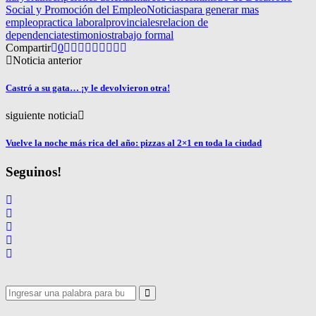
Social y Promoción del Empleo
Noticias
para generar mas
empleo
practica laboral
provinciales
relacion de
dependencia
testimonios
trabajo formal
Compartir
0
Noticia anterior
Castró a su gata… ¡y le devolvieron otra!
siguiente noticia
Vuelve la noche más rica del año: pizzas al 2×1 en toda la ciudad
Seguinos!
Search
for:
Search