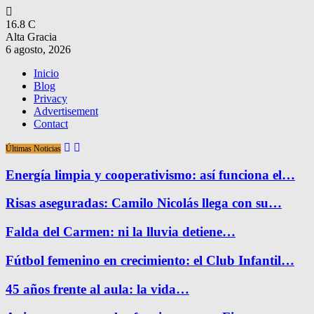
16.8
C
Alta Gracia
6 agosto, 2026
Inicio
Blog
Privacy
Advertisement
Contact
Últimas Noticias
Energía limpia y cooperativismo: así funciona el…
Risas aseguradas: Camilo Nicolás llega con su…
Falda del Carmen: ni la lluvia detiene…
Fútbol femenino en crecimiento: el Club Infantil…
45 años frente al aula: la vida…