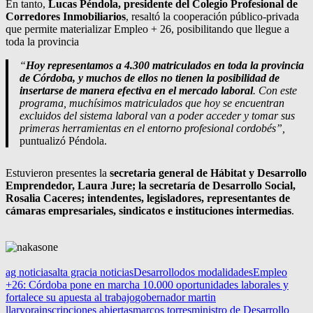
En tanto,
Lucas Péndola, presidente del Colegio Profesional de
Corredores Inmobiliarios
, resaltó la cooperación público-privada
que permite materializar Empleo + 26, posibilitando que llegue a
toda la provincia
“
Hoy representamos a 4.300 matriculados en toda la provincia
de Córdoba, y muchos de ellos no tienen la posibilidad de
insertarse de manera efectiva en el mercado laboral
. Con este
programa, muchísimos matriculados que hoy se encuentran
excluidos del sistema laboral van a poder acceder y tomar sus
primeras herramientas en el entorno profesional cordobés”,
puntualizó Péndola.
Estuvieron presentes la
secretaria general de Hábitat y Desarrollo
Emprendedor, Laura Jure; la secretaría de Desarrollo Social,
Rosalia Caceres; intendentes, legisladores, representantes de
cámaras empresariales, sindicatos e instituciones intermedias
.
ag noticias
alta gracia noticias
Desarrollo
dos modalidades
Empleo
+26: Córdoba pone en marcha 10.000 oportunidades laborales y
fortalece su apuesta al trabajo
gobernador martin
llaryora
inscripciones abiertas
marcos torres
ministro de Desarrollo