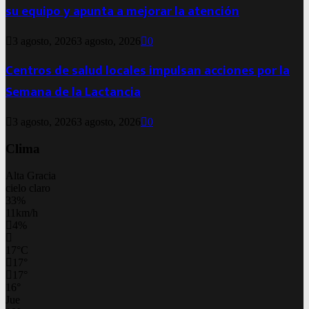
su equipo y apunta a mejorar la atención
3 agosto, 2026
3 agosto, 2026
0
Centros de salud locales impulsan acciones por la
Semana de la Lactancia
3 agosto, 2026
3 agosto, 2026
0
Clima
Alta Gracia
cielo claro
33%
11km/h
4%
17
°
C
17
°
17
°
16
°
Jue