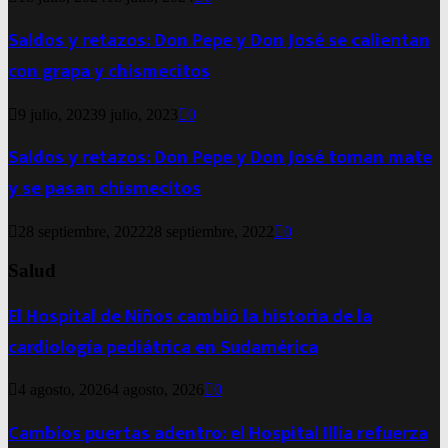
Saldos y retazos: Don Pepe y Don José se calientan
con grapa y chismecitos
9 julio, 2023
9 julio, 2023
0
Saldos y retazos: Don Pepe y Don José toman mate
y se pasan chismecitos
28 septiembre, 2022
28 septiembre, 2022
0
Salud
El Hospital de Niños cambió la historia de la
cardiología pediátrica en Sudamérica
4 agosto, 2026
4 agosto, 2026
0
Cambios puertas adentro: el Hospital Illia refuerza