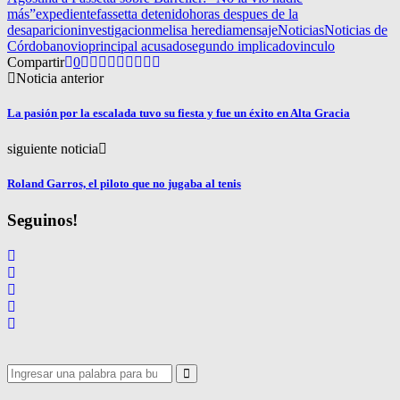
más”
expediente
fassetta detenido
horas despues de la
desaparicion
investigacion
melisa heredia
mensaje
Noticias
Noticias de
Córdoba
novio
principal acusado
segundo implicado
vinculo
Compartir
0
Noticia anterior
La pasión por la escalada tuvo su fiesta y fue un éxito en Alta Gracia
siguiente noticia
Roland Garros, el piloto que no jugaba al tenis
Seguinos!
Search
for:
Search