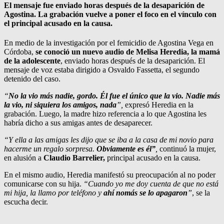
El mensaje fue enviado horas después de la desaparición de
Agostina. La grabación vuelve a poner el foco en el vínculo con
el principal acusado en la causa.
En medio de la investigación por el femicidio de Agostina Vega en
Córdoba,
se conoció un nuevo audio de Melisa Heredia, la mamá
de la adolescente
, enviado horas después de la desaparición. El
mensaje de voz estaba dirigido a Osvaldo Fassetta, el segundo
detenido del caso.
“
No la vio más nadie, gordo. Él fue el único que la vio. Nadie más
la vio, ni siquiera los amigos, nada
”,
expresó Heredia en la
grabación. Luego, la madre hizo referencia a lo que Agostina les
habría dicho a sus amigas antes de desaparecer.
“Y ella a las amigas les dijo que se iba a la casa de mi novio para
hacerme un regalo sorpresa.
Obviamente es él”
,
continuó la mujer,
en alusión a
Claudio Barrelier,
principal acusado en la causa.
En el mismo audio, Heredia manifestó su preocupación al no poder
comunicarse con su hija.
“Cuando yo me doy cuenta de que no está
mi hija, la llamo por teléfono y
ahí nomás se lo apagaron
”
, se la
escucha decir.