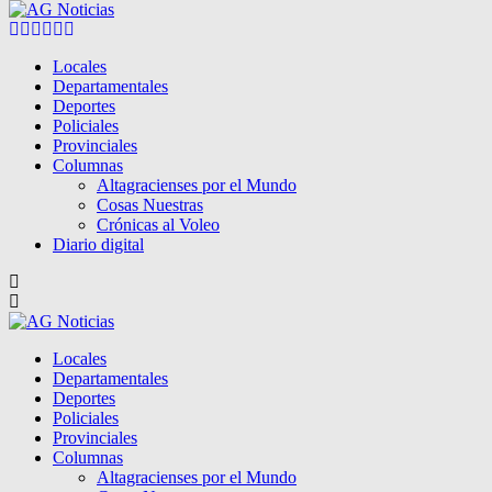
Facebook
Twitter
Instagram
Pinterest
Google
Youtube
Locales
Departamentales
Deportes
Policiales
Provinciales
Columnas
Altagracienses por el Mundo
Cosas Nuestras
Crónicas al Voleo
Diario digital
Locales
Departamentales
Deportes
Policiales
Provinciales
Columnas
Altagracienses por el Mundo