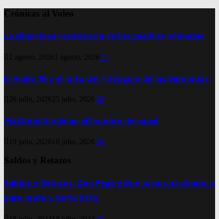
Crónicas al Voleo
La silenciosa resistencia de los pueblos nómadas
2 agosto, 2026
1 agosto, 2026
0
El Vuelo 19 y el mito del Triángulo de las Bermudas
26 julio, 2026
25 julio, 2026
0
Matthias Sindelar, el hombre de papel
19 julio, 2026
18 julio, 2026
0
Saldos y Retazos
Saldos y Retazos: Don Pepe y Don José, una charla a
puro mate y torta frita
18 julio, 2024
18 julio, 2024
0