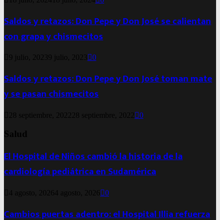
Saldos y retazos: Don Pepe y Don José se calientan
con grapa y chismecitos
9 julio, 2023
9 julio, 2023
0
Saldos y retazos: Don Pepe y Don José toman mate
y se pasan chismecitos
28 septiembre, 2022
28 septiembre, 2022
0
Salud
El Hospital de Niños cambió la historia de la
cardiología pediátrica en Sudamérica
4 agosto, 2026
4 agosto, 2026
0
Cambios puertas adentro: el Hospital Illia refuerza