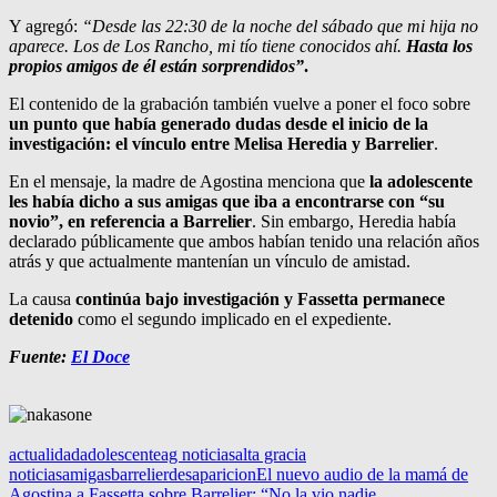
Y agregó:
“Desde las 22:30 de la noche del sábado que mi hija no
aparece. Los de Los Rancho, mi tío tiene conocidos ahí.
Hasta los
propios amigos de él están sorprendidos”
.
El contenido de la grabación también vuelve a poner el foco sobre
un punto que había generado dudas desde el inicio de la
investigación: el vínculo entre Melisa Heredia y Barrelier
.
En el mensaje, la madre de Agostina menciona que
la adolescente
les había dicho a sus amigas que iba a encontrarse con “su
novio”, en referencia a Barrelier
. Sin embargo, Heredia había
declarado públicamente que ambos habían tenido una relación años
atrás y que actualmente mantenían un vínculo de amistad.
La causa
continúa bajo investigación y Fassetta permanece
detenido
como el segundo implicado en el expediente.
Fuente:
El Doce
actualidad
adolescente
ag noticias
alta gracia
noticias
amigas
barrelier
desaparicion
El nuevo audio de la mamá de
Agostina a Fassetta sobre Barrelier: “No la vio nadie