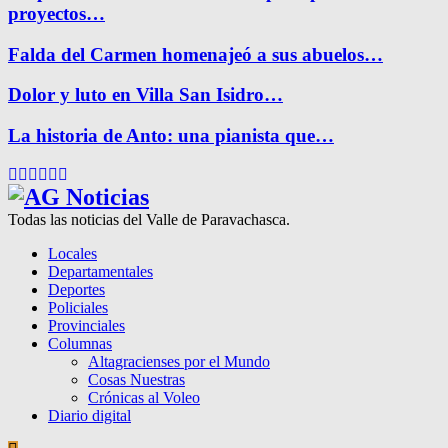
proyectos…
Falda del Carmen homenajeó a sus abuelos…
Dolor y luto en Villa San Isidro…
La historia de Anto: una pianista que…
Facebook
Twitter
Instagram
Pinterest
Google
Youtube
Todas las noticias del Valle de Paravachasca.
Locales
Departamentales
Deportes
Policiales
Provinciales
Columnas
Altagracienses por el Mundo
Cosas Nuestras
Crónicas al Voleo
Diario digital