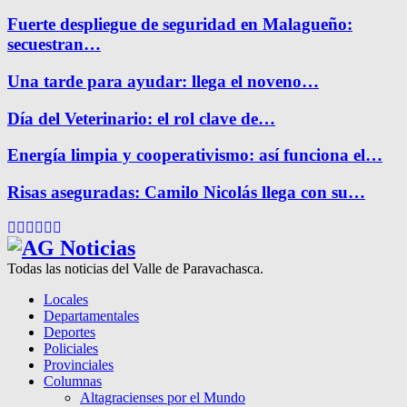
Fuerte despliegue de seguridad en Malagueño:
secuestran…
Una tarde para ayudar: llega el noveno…
Día del Veterinario: el rol clave de…
Energía limpia y cooperativismo: así funciona el…
Risas aseguradas: Camilo Nicolás llega con su…
Facebook
Twitter
Instagram
Pinterest
Google
Youtube
Todas las noticias del Valle de Paravachasca.
Locales
Departamentales
Deportes
Policiales
Provinciales
Columnas
Altagracienses por el Mundo