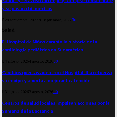
Saldos y retazos: Don Pepe y Don José toman mate
y se pasan chismecitos
28 septiembre, 2022
28 septiembre, 2022
0
Salud
El Hospital de Niños cambió la historia de la
cardiología pediátrica en Sudamérica
4 agosto, 2026
4 agosto, 2026
0
Cambios puertas adentro: el Hospital Illia refuerza
su equipo y apunta a mejorar la atención
3 agosto, 2026
3 agosto, 2026
0
Centros de salud locales impulsan acciones por la
Semana de la Lactancia