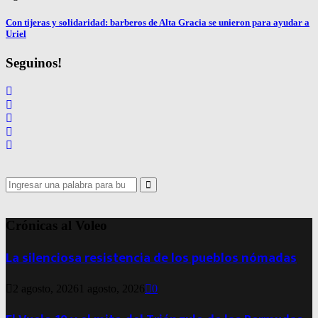
Con tijeras y solidaridad: barberos de Alta Gracia se unieron para ayudar a
Uriel
Seguinos!
Search
for:
Search
Crónicas al Voleo
La silenciosa resistencia de los pueblos nómadas
2 agosto, 2026
1 agosto, 2026
0