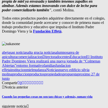
propia de miel ya envasada y también tenemos zapallos en
almíbar. Además estamos innovando con dulce de leche para
poder comercializarlo también
”
, contó Molina.
Todos estos productos pueden adquirirse directamente en el colegio,
donde la comunidad puede acercarse y conocer de primera mano el
trabajo productivo y educativo que impulsa el Instituto Padre
Domingo Viera y la
Fundación Effetá
.
abejas
ag noticias
alta gracia noticias
alumnos
area de
apicultura
comercializacion
Directora
docentes
Educacion
El Instituto
Padre Domingo Viera realizará una nueva jornada de “Colmenas
Abiertas”
entorno formativo
familias
fundacion
effeta
institucion
miel
mudanza
Noticias
nuevo edificio silvia
molina
produccion
productos
propiedades
propuesta
proximo 27 de
junio
Compartir
0
Noticia anterior
Cuando las pequeñas cosas no son tan chicas y además, suman vida
siguiente noticia