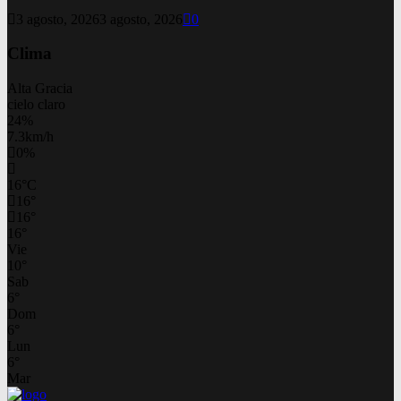
3 agosto, 2026
3 agosto, 2026
0
Clima
Alta Gracia
cielo claro
24%
7.3km/h
0%
16
°
C
16
°
16
°
16
°
Vie
10
°
Sab
6
°
Dom
6
°
Lun
6
°
Mar