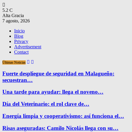
5.2
C
Alta Gracia
7 agosto, 2026
Inicio
Blog
Privacy
Advertisement
Contact
Últimas Noticias
Fuerte despliegue de seguridad en Malagueño:
secuestran…
Una tarde para ayudar: llega el noveno…
Día del Veterinario: el rol clave de…
Energía limpia y cooperativismo: así funciona el…
Risas aseguradas: Camilo Nicolás llega con su…