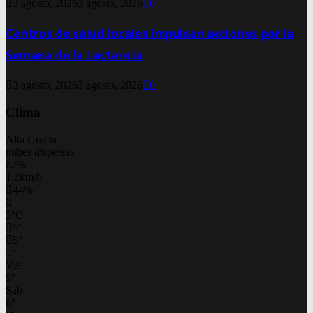
3 agosto, 2026
3 agosto, 2026
0
Centros de salud locales impulsan acciones por la
Semana de la Lactancia
3 agosto, 2026
3 agosto, 2026
0
Clima
Alta Gracia
nubes dispersas
62%
1.2km/h
44%
5
°
C
5
°
5
°
5
°
Vie
9
°
Sab
6
°