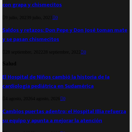
con grapa y chismecitos
9 julio, 2023
9 julio, 2023
0
Saldos y retazos: Don Pepe y Don José toman mate
y se pasan chismecitos
28 septiembre, 2022
28 septiembre, 2022
0
Salud
El Hospital de Niños cambió la historia de la
cardiología pediátrica en Sudamérica
4 agosto, 2026
4 agosto, 2026
0
Cambios puertas adentro: el Hospital Illia refuerza
su equipo y apunta a mejorar la atención