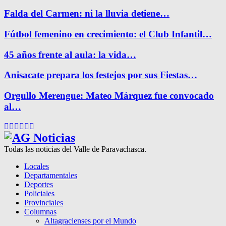
Falda del Carmen: ni la lluvia detiene…
Fútbol femenino en crecimiento: el Club Infantil…
45 años frente al aula: la vida…
Anisacate prepara los festejos por sus Fiestas…
Orgullo Merengue: Mateo Márquez fue convocado
al…
Facebook
Twitter
Instagram
Pinterest
Google
Youtube
Todas las noticias del Valle de Paravachasca.
Locales
Departamentales
Deportes
Policiales
Provinciales
Columnas
Altagracienses por el Mundo