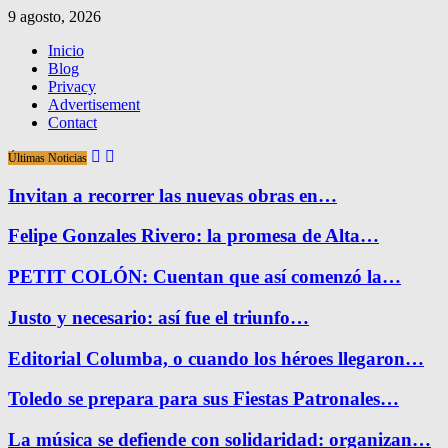
9 agosto, 2026
Inicio
Blog
Privacy
Advertisement
Contact
Últimas Noticias
Invitan a recorrer las nuevas obras en…
Felipe Gonzales Rivero: la promesa de Alta…
PETIT COLÓN: Cuentan que así comenzó la…
Justo y necesario: así fue el triunfo…
Editorial Columba, o cuando los héroes llegaron…
Toledo se prepara para sus Fiestas Patronales…
La música se defiende con solidaridad: organizan…