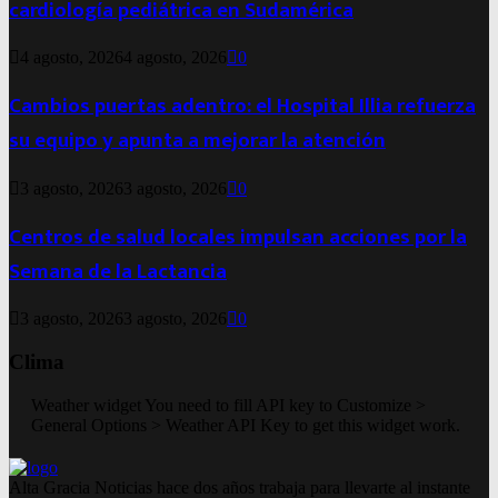
cardiología pediátrica en Sudamérica
4 agosto, 2026
4 agosto, 2026
0
Cambios puertas adentro: el Hospital Illia refuerza
su equipo y apunta a mejorar la atención
3 agosto, 2026
3 agosto, 2026
0
Centros de salud locales impulsan acciones por la
Semana de la Lactancia
3 agosto, 2026
3 agosto, 2026
0
Clima
Weather widget
You need to fill API key to Customize >
General Options > Weather API Key to get this widget work.
Alta Gracia Noticias hace dos años trabaja para llevarte al instante