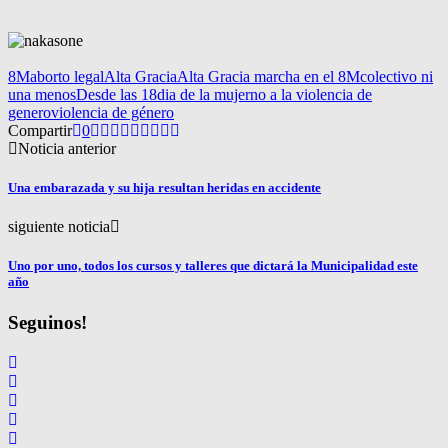
8M
aborto legal
Alta Gracia
Alta Gracia marcha en el 8M
colectivo ni
una menos
Desde las 18
dia de la mujer
no a la violencia de
genero
violencia de género
Compartir
0
Noticia anterior
Una embarazada y su hija resultan heridas en accidente
siguiente noticia
Uno por uno, todos los cursos y talleres que dictará la Municipalidad este
año
Seguinos!