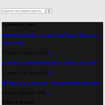
Search
for:
Search
Crónicas al Voleo
Editorial Columba, o cuando los héroes llegaron a
los kioscos
9 agosto, 2026
8 agosto, 2026
0
La silenciosa resistencia de los pueblos nómadas
2 agosto, 2026
1 agosto, 2026
0
El Vuelo 19 y el mito del Triángulo de las Bermudas
26 julio, 2026
25 julio, 2026
0
Saldos y Retazos