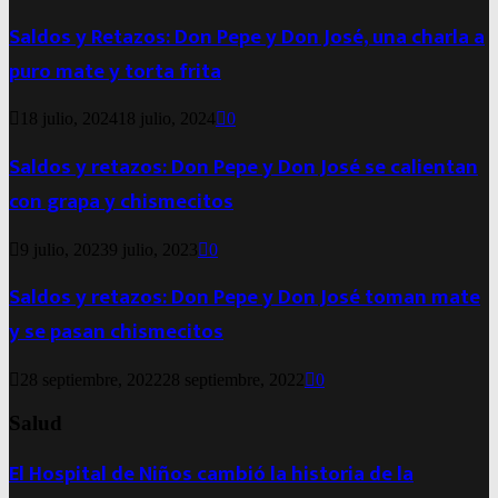
Saldos y Retazos: Don Pepe y Don José, una charla a
puro mate y torta frita
18 julio, 2024
18 julio, 2024
0
Saldos y retazos: Don Pepe y Don José se calientan
con grapa y chismecitos
9 julio, 2023
9 julio, 2023
0
Saldos y retazos: Don Pepe y Don José toman mate
y se pasan chismecitos
28 septiembre, 2022
28 septiembre, 2022
0
Salud
El Hospital de Niños cambió la historia de la