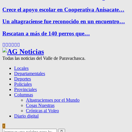
Crece el apoyo escolar en Cooperativa Anisacate…
Un altagraciense fue reconocido en un encuentro…
Rescatan a más de 140 perros que…
Facebook
Twitter
Instagram
Pinterest
Google
Youtube
Todas las noticias del Valle de Paravachasca.
Locales
Departamentales
Deportes
Policiales
Provinciales
Columnas
Altagracienses por el Mundo
Cosas Nuestras
Crónicas al Voleo
Diario digital
Search