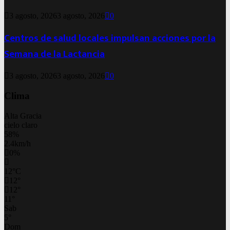
3 agosto, 2026
3 agosto, 2026
0
Centros de salud locales impulsan acciones por la
Semana de la Lactancia
3 agosto, 2026
3 agosto, 2026
0
Clima
Alta Gracia
cielo claro
58%
2.4km/h
0%
12
°
C
12
°
12
°
11
°
Sab
5
°
Dom