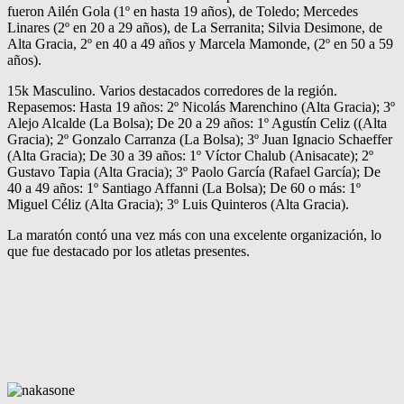
fueron Ailén Gola (1º en hasta 19 años), de Toledo; Mercedes
Linares (2º en 20 a 29 años), de La Serranita; Silvia Desimone, de
Alta Gracia, 2º en 40 a 49 años y Marcela Mamonde, (2º en 50 a 59
años).
15k Masculino. Varios destacados corredores de la región.
Repasemos: Hasta 19 años: 2º Nicolás Marenchino (Alta Gracia); 3º
Alejo Alcalde (La Bolsa); De 20 a 29 años: 1º Agustín Celiz ((Alta
Gracia); 2º Gonzalo Carranza (La Bolsa); 3º Juan Ignacio Schaeffer
(Alta Gracia); De 30 a 39 años: 1º Víctor Chalub (Anisacate); 2º
Gustavo Tapia (Alta Gracia); 3º Paolo García (Rafael García); De
40 a 49 años: 1º Santiago Affanni (La Bolsa); De 60 o más: 1º
Miguel Céliz (Alta Gracia); 3º Luis Quinteros (Alta Gracia).
La maratón contó una vez más con una excelente organización, lo
que fue destacado por los atletas presentes.