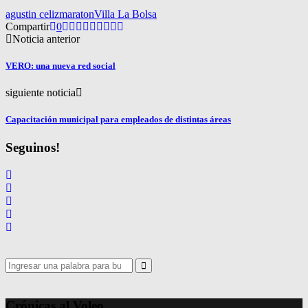
agustin celiz
maraton
Villa La Bolsa
Compartir
0
Noticia anterior
VERO: una nueva red social
siguiente noticia
Capacitación municipal para empleados de distintas áreas
Seguinos!
Search
for:
Search
Crónicas al Voleo