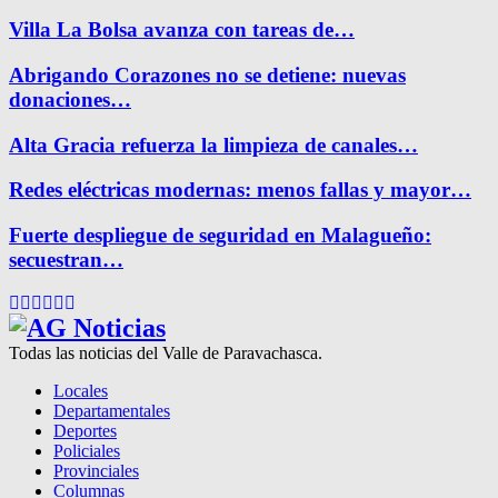
Villa La Bolsa avanza con tareas de…
Abrigando Corazones no se detiene: nuevas
donaciones…
Alta Gracia refuerza la limpieza de canales…
Redes eléctricas modernas: menos fallas y mayor…
Fuerte despliegue de seguridad en Malagueño:
secuestran…
Facebook
Twitter
Instagram
Pinterest
Google
Youtube
Todas las noticias del Valle de Paravachasca.
Locales
Departamentales
Deportes
Policiales
Provinciales
Columnas