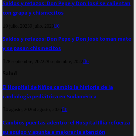
Saldos y retazos: Don Pepe y Don José se calientan
con grapa y chismecitos
9 julio, 2023
9 julio, 2023
0
Saldos y retazos: Don Pepe y Don José toman mate
y se pasan chismecitos
28 septiembre, 2022
28 septiembre, 2022
0
Salud
El Hospital de Niños cambió la historia de la
cardiología pediátrica en Sudamérica
4 agosto, 2026
4 agosto, 2026
0
Cambios puertas adentro: el Hospital Illia refuerza
su equipo y apunta a mejorar la atención