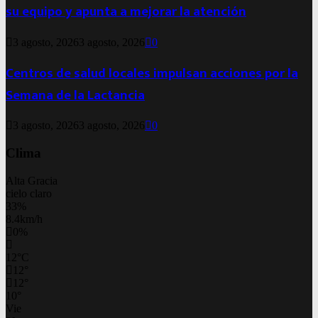
su equipo y apunta a mejorar la atención
3 agosto, 2026
3 agosto, 2026
0
Centros de salud locales impulsan acciones por la
Semana de la Lactancia
3 agosto, 2026
3 agosto, 2026
0
Clima
Alta Gracia
cielo claro
33%
8.4km/h
0%
12
°
C
12
°
12
°
10
°
Vie