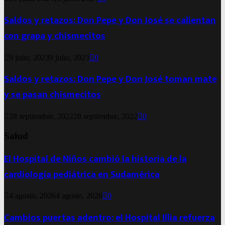
Saldos y retazos: Don Pepe y Don José se calientan
con grapa y chismecitos
9 julio, 2023
9 julio, 2023
0
Saldos y retazos: Don Pepe y Don José toman mate
y se pasan chismecitos
28 septiembre, 2022
28 septiembre, 2022
0
Salud
El Hospital de Niños cambió la historia de la
cardiología pediátrica en Sudamérica
4 agosto, 2026
4 agosto, 2026
0
Cambios puertas adentro: el Hospital Illia refuerza