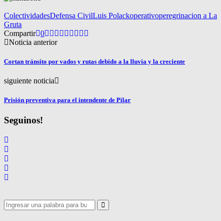
Colectividades
Defensa Civil
Luis Polack
operativo
peregrinacion a La
Gruta
Compartir
0
Noticia anterior
Cortan tránsito por vados y rutas debido a la lluvia y la creciente
siguiente noticia
Prisión preventiva para el intendente de Pilar
Seguinos!
Search
for:
Search