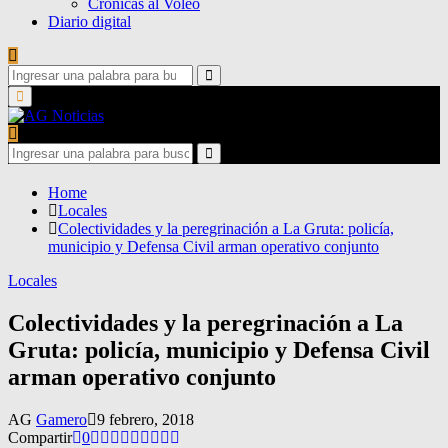
Crónicas al Voleo
Diario digital
Search
for:
Search
Primary
Menu
Search
for:
Search
Home
Locales
Colectividades y la peregrinación a La Gruta: policía,
municipio y Defensa Civil arman operativo conjunto
Locales
Colectividades y la peregrinación a La
Gruta: policía, municipio y Defensa Civil
arman operativo conjunto
AG
Gamero
9 febrero, 2018
Compartir
0