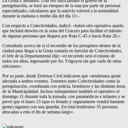
La Gruta y aledaños. Una vez haya pasado el grueso de la
peregrinación, se hará un chequeo de la ruta por parte de personal
especializado; calculamos que la autovía volverá a la normalidad
durante la mañana o medio día del día 11».
Con respecto a Colectividades, indicó: «habrá otro operativo aparte,
que incluirá desvíos en la zona del Crucero para facilitar el tránsito
de algunas personas que lleguen por Ruta C-45 o hacia Ruta 20.»
Consultado acerca de si el recorrido de los peregrinos dentro de la
ciudad para llegar a la Gruta variaría en función de Colectividades,
el Jefe de la Departamental dijo: «el recorrido será el mismo de
todos los años, ingresando por Av. Yrigoyen sin que varíe de otras
ediciones».
Por su parte, desde Defensa Civil indicaron que «tendremos gente
afectada a ambos eventos. Tenemos tanto Colectividades como la
peregrinación, coordinada con policía, bomberos y las distintas áreas
de la Municipalidad. Incluso trabajaremos también el operativo el
domingo 11 durante toda la jornada, con paramédicos e infantes y se
prevé que el lunes 13 (que es feriado y seguramente vendrá bastante
gente) sigamos con una guardia. En total tendremos 35 personas
abocadas a esto el fin de semana largo».