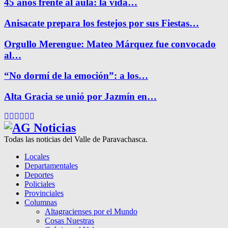
45 años frente al aula: la vida…
Anisacate prepara los festejos por sus Fiestas…
Orgullo Merengue: Mateo Márquez fue convocado
al…
“No dormí de la emoción”: a los…
Alta Gracia se unió por Jazmín en…
Facebook
Twitter
Instagram
Pinterest
Google
Youtube
Todas las noticias del Valle de Paravachasca.
Locales
Departamentales
Deportes
Policiales
Provinciales
Columnas
Altagracienses por el Mundo
Cosas Nuestras