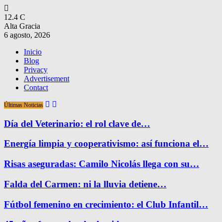
12.4
C
Alta Gracia
6 agosto, 2026
Inicio
Blog
Privacy
Advertisement
Contact
Últimas Noticias
Día del Veterinario: el rol clave de…
Energía limpia y cooperativismo: así funciona el…
Risas aseguradas: Camilo Nicolás llega con su…
Falda del Carmen: ni la lluvia detiene…
Fútbol femenino en crecimiento: el Club Infantil…