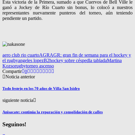
Esta victoria de la Primera, sumado a que Cuervos de Bell Ville le
ganó a Jockey de Río Cuarto sin bonus, lo colocó a nuestros
representantes nuevamente punteros del torneo, aún teniendo
pendiente un partido.
aero club rio cuarto
AGR
AGR: gran fin de semana para el hockey y
el rugby
angeles lopez
B2
hockey sobre césped
la tablada
Martina
Kozso
rugby
torneo ascenso
Compartir
0
Noticia anterior
Todo festejo en los 70 años de Villa San Isidro
siguiente noticia
Anisacate: continúa la reparación y consolidación de calles
Seguinos!