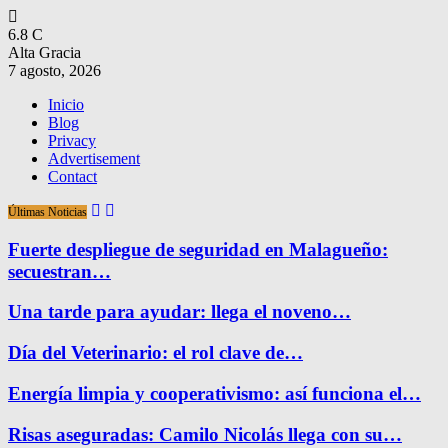
6.8
C
Alta Gracia
7 agosto, 2026
Inicio
Blog
Privacy
Advertisement
Contact
Últimas Noticias
Fuerte despliegue de seguridad en Malagueño:
secuestran…
Una tarde para ayudar: llega el noveno…
Día del Veterinario: el rol clave de…
Energía limpia y cooperativismo: así funciona el…
Risas aseguradas: Camilo Nicolás llega con su…