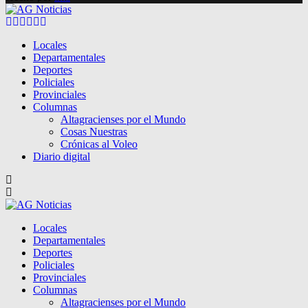
Facebook
Twitter
Instagram
Pinterest
Google
Youtube
Locales
Departamentales
Deportes
Policiales
Provinciales
Columnas
Altagracienses por el Mundo
Cosas Nuestras
Crónicas al Voleo
Diario digital
Locales
Departamentales
Deportes
Policiales
Provinciales
Columnas
Altagracienses por el Mundo