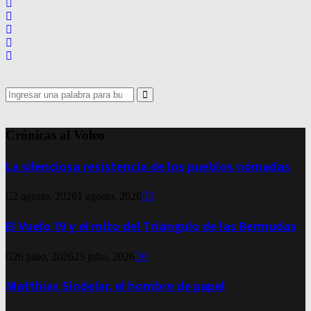
Search
for:
Search
Crónicas al Voleo
La silenciosa resistencia de los pueblos nómadas
2 agosto, 2026
1 agosto, 2026
0
El Vuelo 19 y el mito del Triángulo de las Bermudas
26 julio, 2026
25 julio, 2026
0
Matthias Sindelar, el hombre de papel