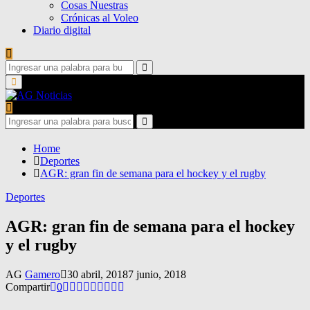
Cosas Nuestras
Crónicas al Voleo
Diario digital
Search
for:
Search
Primary
Menu
Search
for:
Search
Home
Deportes
AGR: gran fin de semana para el hockey y el rugby
Deportes
AGR: gran fin de semana para el hockey
y el rugby
AG
Gamero
30 abril, 2018
7 junio, 2018
Compartir
0