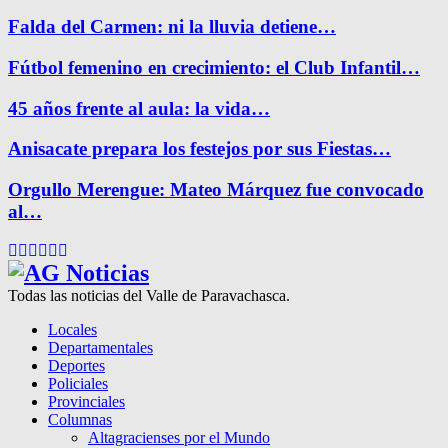
Falda del Carmen: ni la lluvia detiene…
Fútbol femenino en crecimiento: el Club Infantil…
45 años frente al aula: la vida…
Anisacate prepara los festejos por sus Fiestas…
Orgullo Merengue: Mateo Márquez fue convocado
al…
Facebook
Twitter
Instagram
Pinterest
Google
Youtube
Todas las noticias del Valle de Paravachasca.
Locales
Departamentales
Deportes
Policiales
Provinciales
Columnas
Altagracienses por el Mundo