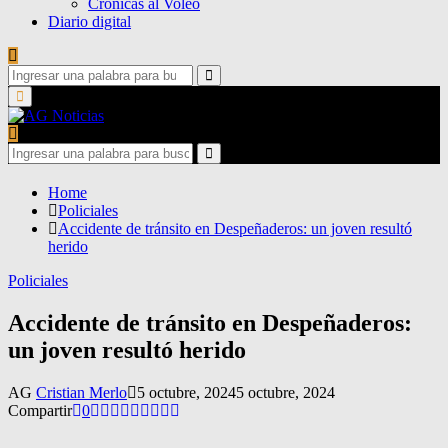
Crónicas al Voleo
Diario digital
Search
for:
Search
Primary
Menu
Search
for:
Search
Home
Policiales
Accidente de tránsito en Despeñaderos: un joven resultó
herido
Policiales
Accidente de tránsito en Despeñaderos:
un joven resultó herido
AG
Cristian Merlo
5 octubre, 2024
5 octubre, 2024
Compartir
0