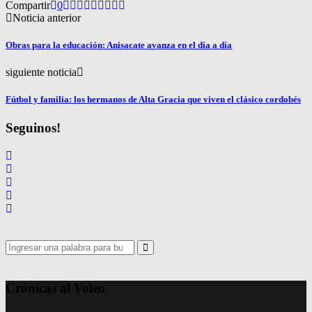
Compartir
0
Noticia anterior
Obras para la educación: Anisacate avanza en el día a día
siguiente noticia
Fútbol y familia: los hermanos de Alta Gracia que viven el clásico cordobés
Seguinos!
Search
for:
Search
Crónicas al Voleo