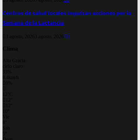
Centros de salud locales impulsan acciones por la
Semana de la Lactancia
3 agosto, 2026
3 agosto, 2026
0
Clima
Alta Gracia
cielo claro
33%
8.4km/h
0%
12
°
C
12
°
12
°
10
°
Vie
8
°
Sab
5
°
Dom