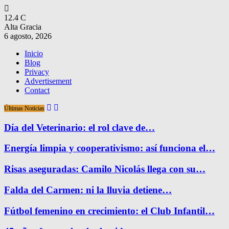
12.4
C
Alta Gracia
6 agosto, 2026
Inicio
Blog
Privacy
Advertisement
Contact
Últimas Noticias
Día del Veterinario: el rol clave de…
Energía limpia y cooperativismo: así funciona el…
Risas aseguradas: Camilo Nicolás llega con su…
Falda del Carmen: ni la lluvia detiene…
Fútbol femenino en crecimiento: el Club Infantil…