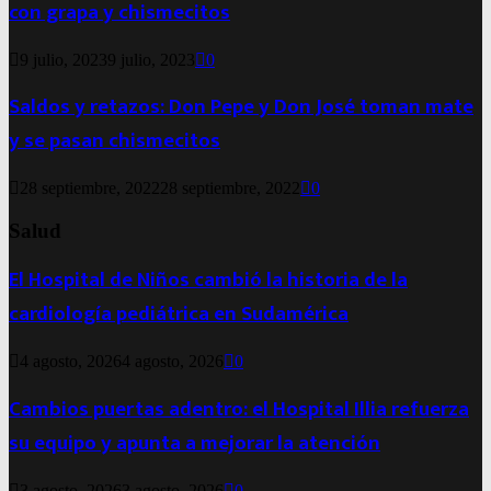
con grapa y chismecitos
9 julio, 2023
9 julio, 2023
0
Saldos y retazos: Don Pepe y Don José toman mate
y se pasan chismecitos
28 septiembre, 2022
28 septiembre, 2022
0
Salud
El Hospital de Niños cambió la historia de la
cardiología pediátrica en Sudamérica
4 agosto, 2026
4 agosto, 2026
0
Cambios puertas adentro: el Hospital Illia refuerza
su equipo y apunta a mejorar la atención
3 agosto, 2026
3 agosto, 2026
0