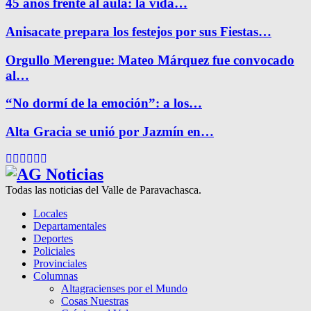
45 años frente al aula: la vida…
Anisacate prepara los festejos por sus Fiestas…
Orgullo Merengue: Mateo Márquez fue convocado
al…
“No dormí de la emoción”: a los…
Alta Gracia se unió por Jazmín en…
Facebook
Twitter
Instagram
Pinterest
Google
Youtube
Todas las noticias del Valle de Paravachasca.
Locales
Departamentales
Deportes
Policiales
Provinciales
Columnas
Altagracienses por el Mundo
Cosas Nuestras