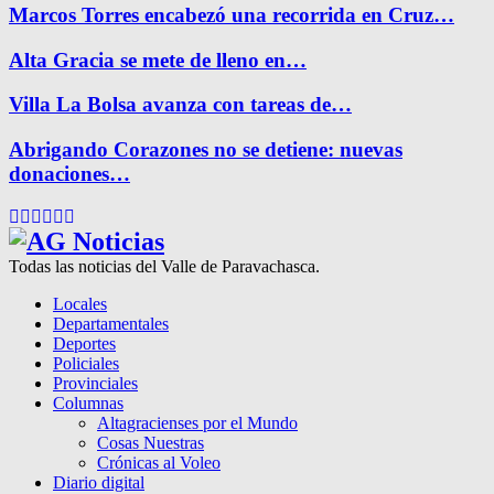
Marcos Torres encabezó una recorrida en Cruz…
Alta Gracia se mete de lleno en…
Villa La Bolsa avanza con tareas de…
Abrigando Corazones no se detiene: nuevas
donaciones…
Facebook
Twitter
Instagram
Pinterest
Google
Youtube
Todas las noticias del Valle de Paravachasca.
Locales
Departamentales
Deportes
Policiales
Provinciales
Columnas
Altagracienses por el Mundo
Cosas Nuestras
Crónicas al Voleo
Diario digital