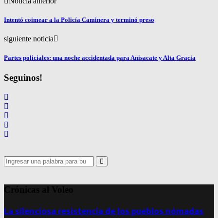
Noticia anterior
Intentó coimear a la Policía Caminera y terminó preso
siguiente noticia
Partes policiales: una noche accidentada para Anisacate y Alta Gracia
Seguinos!
Search
for:
Search
Crónicas al Voleo
La silenciosa resistencia de los pueblos nómadas