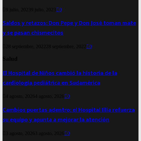
9 julio, 2023
9 julio, 2023
0
Saldos y retazos: Don Pepe y Don José toman mate
y se pasan chismecitos
28 septiembre, 2022
28 septiembre, 2022
0
Salud
El Hospital de Niños cambió la historia de la
cardiología pediátrica en Sudamérica
4 agosto, 2026
4 agosto, 2026
0
Cambios puertas adentro: el Hospital Illia refuerza
su equipo y apunta a mejorar la atención
3 agosto, 2026
3 agosto, 2026
0