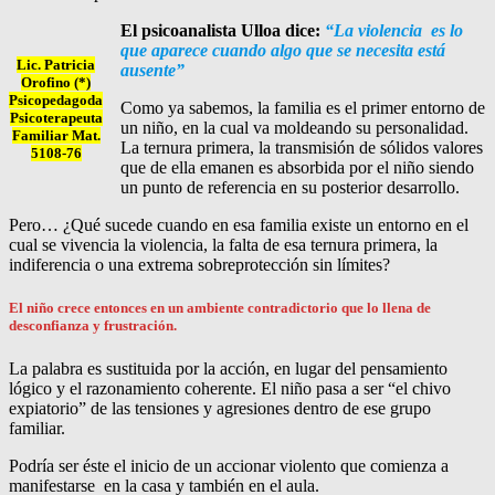
El psicoanalista Ulloa dice:
“La violencia es lo
que aparece cuando algo que se necesita está
Lic. Patricia
ausente”
Orofino (*)
Psicopedagoda
Como ya sabemos, la familia es el primer entorno de
Psicoterapeuta
un niño, en la cual va moldeando su personalidad.
Familiar Mat.
La ternura primera, la transmisión de sólidos valores
5108-76
que de ella emanen es absorbida por el niño siendo
un punto de referencia en su posterior desarrollo.
Pero… ¿Qué sucede cuando en esa familia existe un entorno en el
cual se vivencia la violencia, la falta de esa ternura primera, la
indiferencia o una extrema sobreprotección sin límites?
El niño crece entonces en un ambiente contradictorio que lo llena de
desconfianza y frustración.
La palabra es sustituida por la acción, en lugar del pensamiento
lógico y el razonamiento coherente. El niño pasa a ser “el chivo
expiatorio” de las tensiones y agresiones dentro de ese grupo
familiar.
Podría ser éste el inicio de un accionar violento que comienza a
manifestarse en la casa y también en el aula.