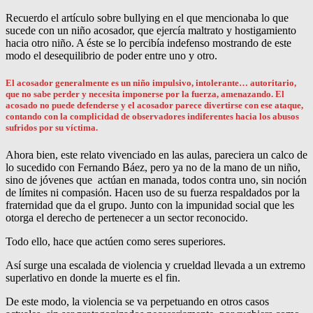
Recuerdo el artículo sobre bullying en el que mencionaba lo que
sucede con un niño acosador, que ejercía maltrato y hostigamiento
hacia otro niño. A éste se lo percibía indefenso mostrando de este
modo el desequilibrio de poder entre uno y otro.
El acosador generalmente es un niño impulsivo, intolerante… autoritario,
que no sabe perder y necesita imponerse por la fuerza, amenazando. El
acosado no puede defenderse y el acosador parece divertirse con ese ataque,
contando con la complicidad de observadores indiferentes hacia los abusos
sufridos por su víctima.
Ahora bien, este relato vivenciado en las aulas, pareciera un calco de
lo sucedido con Fernando Báez, pero ya no de la mano de un niño,
sino de jóvenes que actúan en manada, todos contra uno, sin noción
de límites ni compasión. Hacen uso de su fuerza respaldados por la
fraternidad que da el grupo. Junto con la impunidad social que les
otorga el derecho de pertenecer a un sector reconocido.
Todo ello, hace que actúen como seres superiores.
Así surge una escalada de violencia y crueldad llevada a un extremo
superlativo en donde la muerte es el fin.
De este modo, la violencia se va perpetuando en otros casos