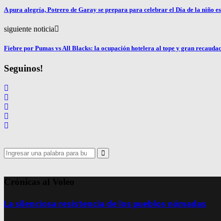
A pura alegría, Potrero de Garay se prepara para celebrar el Día de la niño 
siguiente noticia
Fiebre por Pumas vs All Blacks: la ocupación hotelera al tope y gran recauda
Seguinos!
Search
for:
Search
Crónicas al Voleo
La silenciosa resistencia de los pueblos nómadas