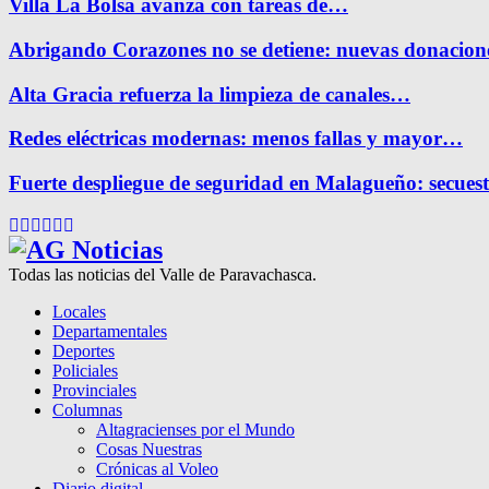
Villa La Bolsa avanza con tareas de…
Abrigando Corazones no se detiene: nuevas donacio
Alta Gracia refuerza la limpieza de canales…
Redes eléctricas modernas: menos fallas y mayor…
Fuerte despliegue de seguridad en Malagueño: secue
Facebook
Twitter
Instagram
Pinterest
Google
Youtube
Todas las noticias del Valle de Paravachasca.
Locales
Departamentales
Deportes
Policiales
Provinciales
Columnas
Altagracienses por el Mundo
Cosas Nuestras
Crónicas al Voleo
Diario digital