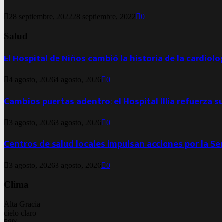
28 septiembre, 2022
28 septiembre, 2022
0
Salud
El Hospital de Niños cambió la historia de la cardiol
4 agosto, 2026
4 agosto, 2026
0
Cambios puertas adentro: el Hospital Illia refuerza s
3 agosto, 2026
3 agosto, 2026
0
Centros de salud locales impulsan acciones por la S
3 agosto, 2026
3 agosto, 2026
0
Clima
Alta Gracia
cielo claro
58%