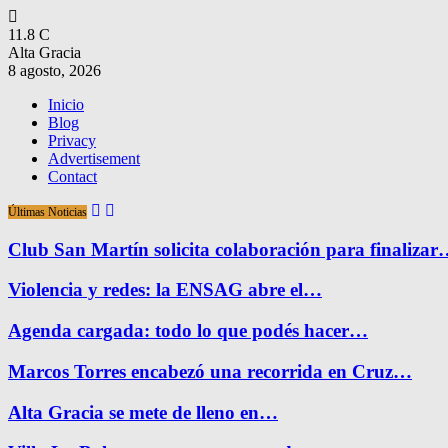
11.8
C
Alta Gracia
8 agosto, 2026
Inicio
Blog
Privacy
Advertisement
Contact
Últimas Noticias
Club San Martín solicita colaboración para finaliza
Violencia y redes: la ENSAG abre el…
Agenda cargada: todo lo que podés hacer…
Marcos Torres encabezó una recorrida en Cruz…
Alta Gracia se mete de lleno en…