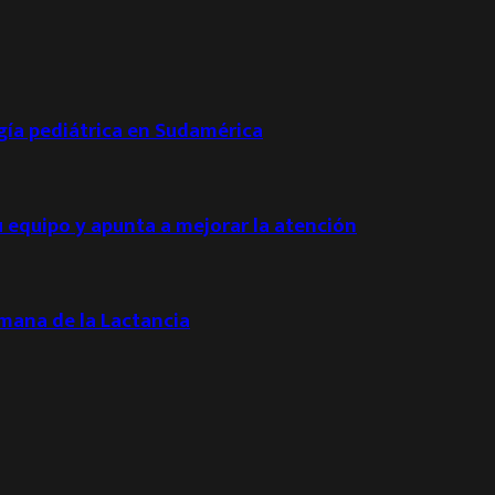
ogía pediátrica en Sudamérica
u equipo y apunta a mejorar la atención
emana de la Lactancia