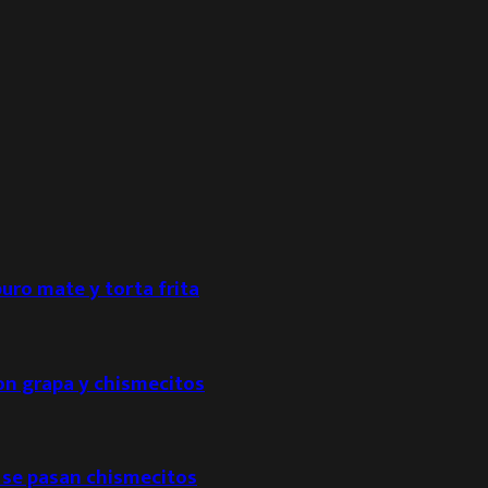
puro mate y torta frita
con grapa y chismecitos
 se pasan chismecitos