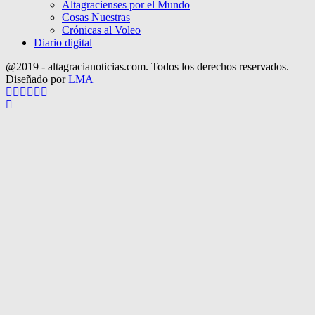
Altagracienses por el Mundo
Cosas Nuestras
Crónicas al Voleo
Diario digital
@2019 - altagracianoticias.com. Todos los derechos reservados.
Diseñado por
LMA
Facebook
Twitter
Instagram
Pinterest
Google
Youtube