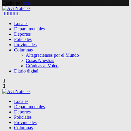
Hecho por
lma
Facebook
Twitter
Instagram
Pinterest
Google
Youtube
Locales
Departamentales
Deportes
Policiales
Provinciales
Columnas
Altagracienses por el Mundo
Cosas Nuestras
Crónicas al Voleo
Diario digital
Locales
Departamentales
Deportes
Policiales
Provinciales
Columnas