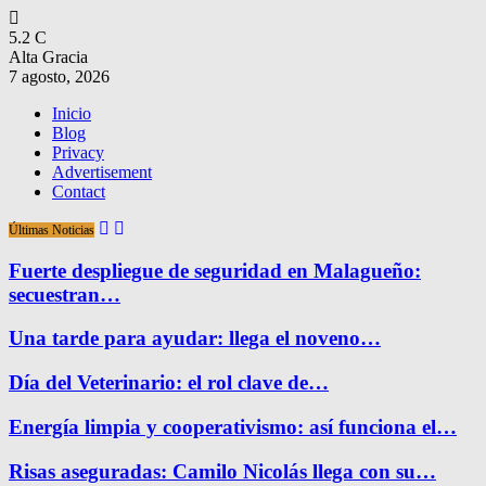
5.2
C
Alta Gracia
7 agosto, 2026
Inicio
Blog
Privacy
Advertisement
Contact
Últimas Noticias
Fuerte despliegue de seguridad en Malagueño:
secuestran…
Una tarde para ayudar: llega el noveno…
Día del Veterinario: el rol clave de…
Energía limpia y cooperativismo: así funciona el…
Risas aseguradas: Camilo Nicolás llega con su…