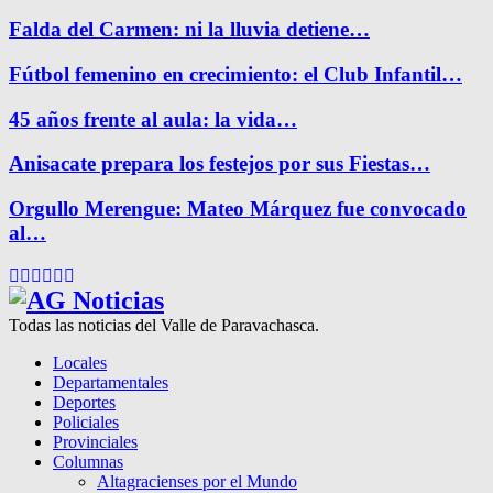
Falda del Carmen: ni la lluvia detiene…
Fútbol femenino en crecimiento: el Club Infantil…
45 años frente al aula: la vida…
Anisacate prepara los festejos por sus Fiestas…
Orgullo Merengue: Mateo Márquez fue convocado
al…
Facebook
Twitter
Instagram
Pinterest
Google
Youtube
Todas las noticias del Valle de Paravachasca.
Locales
Departamentales
Deportes
Policiales
Provinciales
Columnas
Altagracienses por el Mundo