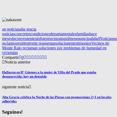
ag noticias
alta gracia
noticias
concreten
condiciones
departamentales
familias
hace
meses
inconvenientes
infraestructura
inquilinos
municipalidad
Noticias
pr
reclamos
residentes
sin respuestas
soluciones
testimonios
Vecinos de
Monte Ralo reclaman soluciones por problemas de humedad en
viviendas
Compartir
0
Noticia anterior
Hallaron en B° Güemes a la mujer de Villa del Prado que estaba
desaparecida: hay un detenido
siguiente noticia
Alta Gracia celebra la Noche de las Pizzas con promociones 2×1 en locales
adheridos
Seguinos!