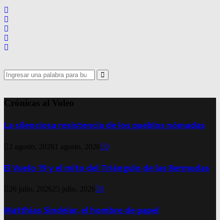
Search
for:
Search
Crónicas al Voleo
La silenciosa resistencia de los pueblos nómadas
2 agosto, 2026
1 agosto, 2026
0
El Vuelo 19 y el mito del Triángulo de las Bermudas
26 julio, 2026
25 julio, 2026
0
Matthias Sindelar, el hombre de papel