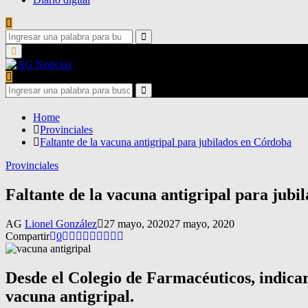
Search
for:
Search
Primary
Menu
Search
for:
Search
Home
Provinciales
Faltante de la vacuna antigripal para jubilados en Córdoba
Provinciales
Faltante de la vacuna antigripal para jub
AG
Lionel González
27 mayo, 2020
27 mayo, 2020
Compartir
0
Desde el Colegio de Farmacéuticos, indicaro
vacuna antigripal.