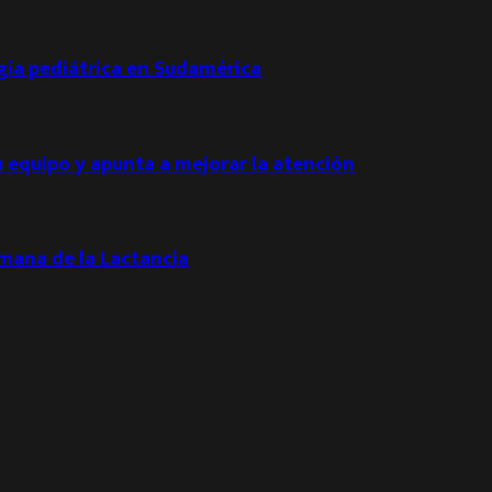
ogía pediátrica en Sudamérica
u equipo y apunta a mejorar la atención
emana de la Lactancia