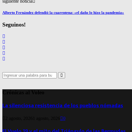
siguiente noticia
Alberto Fernández defendió la cuarentena: «el daño lo hizo la pandemia»
Seguinos!
Search
for:
Search
Crónicas al Voleo
La silenciosa resistencia de los pueblos nómadas
2 agosto, 2026
1 agosto, 2026
0
El Vuelo 19 y el mito del Triángulo de las Bermudas