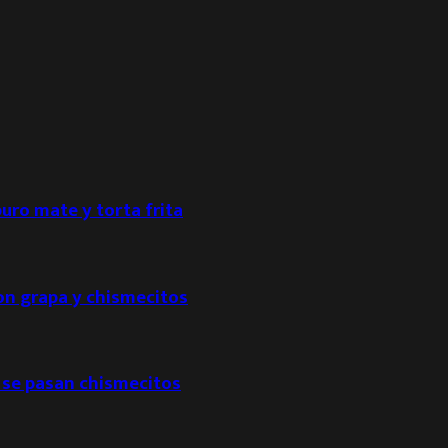
puro mate y torta frita
con grapa y chismecitos
 se pasan chismecitos