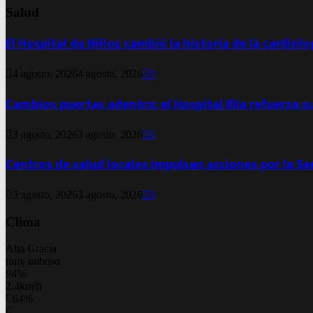
Salud
El Hospital de Niños cambió la historia de la cardiol
4 agosto, 2026
4 agosto, 2026
0
Cambios puertas adentro: el Hospital Illia refuerza s
3 agosto, 2026
3 agosto, 2026
0
Centros de salud locales impulsan acciones por la S
3 agosto, 2026
3 agosto, 2026
0
Clima
Alta Gracia
muy nuboso
94%
2.4km/h
64%