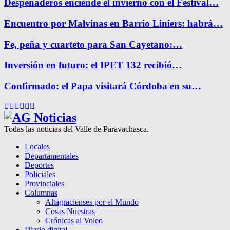
Despeñaderos enciende el invierno con el Festival…
Encuentro por Malvinas en Barrio Liniers: habrá…
Fe, peña y cuarteto para San Cayetano:…
Inversión en futuro: el IPET 132 recibió…
Confirmado: el Papa visitará Córdoba en su…
Facebook
Twitter
Instagram
Pinterest
Google
Youtube
Todas las noticias del Valle de Paravachasca.
Locales
Departamentales
Deportes
Policiales
Provinciales
Columnas
Altagracienses por el Mundo
Cosas Nuestras
Crónicas al Voleo
Diario digital