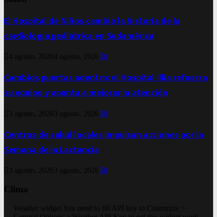
El Hospital de Niños cambió la historia de la
cardiología pediátrica en Sudamérica
4 agosto, 2026
4 agosto, 2026
0
Cambios puertas adentro: el Hospital Illia refuerza
su equipo y apunta a mejorar la atención
3 agosto, 2026
3 agosto, 2026
0
Centros de salud locales impulsan acciones por la
Semana de la Lactancia
3 agosto, 2026
3 agosto, 2026
0
Clima
Weather widget
You need to fill API key to Customize >
General Options > Weather API Key to get this widget work.