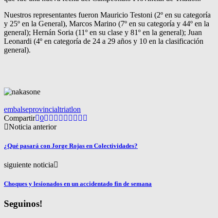
Nuestros representantes fueron Mauricio Testoni (2º en su categoría
y 25º en la General), Marcos Marino (7º en su categoría y 44º en la
general); Hernán Soria (11º en su clase y 81º en la general); Juan
Leonardi (4º en categoría de 24 a 29 años y 10 en la clasificación
general).
embalse
provincial
triatlon
Compartir
0
Noticia anterior
¿Qué pasará con Jorge Rojas en Colectividades?
siguiente noticia
Choques y lesionados en un accidentado fin de semana
Seguinos!