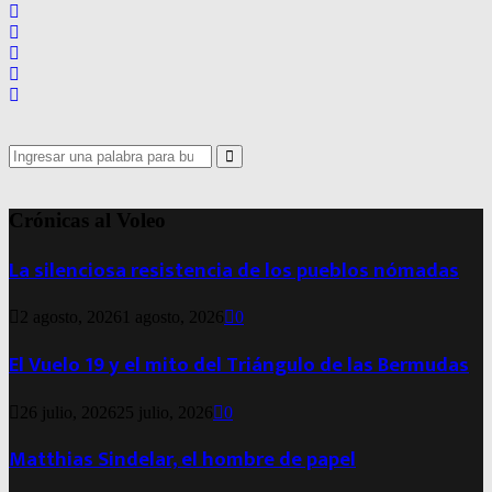
Search
for:
Search
Crónicas al Voleo
La silenciosa resistencia de los pueblos nómadas
2 agosto, 2026
1 agosto, 2026
0
El Vuelo 19 y el mito del Triángulo de las Bermudas
26 julio, 2026
25 julio, 2026
0
Matthias Sindelar, el hombre de papel