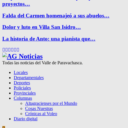
proyectos…
Falda del Carmen homenajeó a sus abuelos…
Dolor y luto en Villa San Isidro…
La historia de Anto: una pianista que…
Facebook
Twitter
Instagram
Pinterest
Google
Youtube
Todas las noticias del Valle de Paravachasca.
Locales
Departamentales
Deportes
Policiales
Provinciales
Columnas
Altagracienses por el Mundo
Cosas Nuestras
Crónicas al Voleo
Diario digital