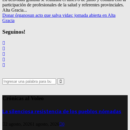
participación de profesionales de la salud y referentes provinciales.
Alta Gracia...
Donar órganos
un acto que salva vidas: jornada abierta en Alta
Gracia
Seguinos!
Search
for:
Search
Crónicas al Voleo
La silenciosa resistencia de los pueblos nómadas
2 agosto, 2026
1 agosto, 2026
0