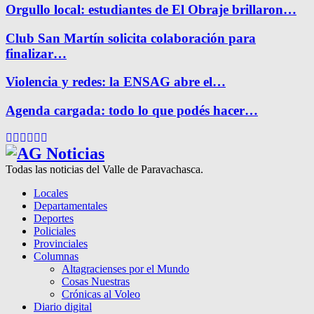
Orgullo local: estudiantes de El Obraje brillaron…
Club San Martín solicita colaboración para
finalizar…
Violencia y redes: la ENSAG abre el…
Agenda cargada: todo lo que podés hacer…
Facebook
Twitter
Instagram
Pinterest
Google
Youtube
Todas las noticias del Valle de Paravachasca.
Locales
Departamentales
Deportes
Policiales
Provinciales
Columnas
Altagracienses por el Mundo
Cosas Nuestras
Crónicas al Voleo
Diario digital