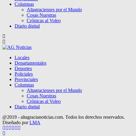
Columnas
Altagracienses por el Mundo
Cosas Nuestras
Crónicas al Voleo
Diario digital
Locales
Departamentales
Deportes
Policiales
Provinciales
Columnas
Altagracienses por el Mundo
Cosas Nuestras
Crónicas al Voleo
Diario digital
@2019 - altagracianoticias.com. Todos los derechos reservados.
Diseñado por
LMA
Facebook
Twitter
Instagram
Pinterest
Google
Youtube