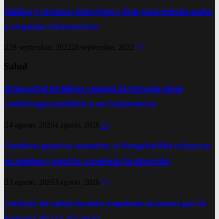
Saldos y retazos: Don Pepe y Don José toman mate
y se pasan chismecitos
28 septiembre, 2022
28 septiembre, 2022
0
Salud
El Hospital de Niños cambió la historia de la
cardiología pediátrica en Sudamérica
4 agosto, 2026
4 agosto, 2026
0
Cambios puertas adentro: el Hospital Illia refuerza
su equipo y apunta a mejorar la atención
3 agosto, 2026
3 agosto, 2026
0
Centros de salud locales impulsan acciones por la
Semana de la Lactancia