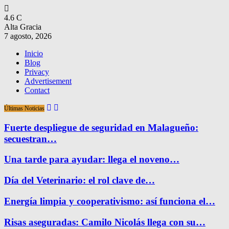
4.6
C
Alta Gracia
7 agosto, 2026
Inicio
Blog
Privacy
Advertisement
Contact
Últimas Noticias
Fuerte despliegue de seguridad en Malagueño:
secuestran…
Una tarde para ayudar: llega el noveno…
Día del Veterinario: el rol clave de…
Energía limpia y cooperativismo: así funciona el…
Risas aseguradas: Camilo Nicolás llega con su…