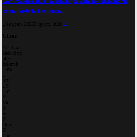
Centros de salud locales impulsan acciones por la
Semana de la Lactancia
3 agosto, 2026
3 agosto, 2026
0
Clima
Alta Gracia
cielo claro
50%
0.9km/h
8%
5
°
C
5
°
5
°
4
°
Vie
8
°
Sab
5
°
Dom
6
°
Lun