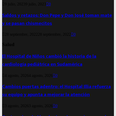
9 julio, 2023
9 julio, 2023
0
Saldos y retazos: Don Pepe y Don José toman mate
y se pasan chismecitos
28 septiembre, 2022
28 septiembre, 2022
0
Salud
El Hospital de Niños cambió la historia de la
cardiología pediátrica en Sudamérica
4 agosto, 2026
4 agosto, 2026
0
Cambios puertas adentro: el Hospital Illia refuerza
su equipo y apunta a mejorar la atención
3 agosto, 2026
3 agosto, 2026
0