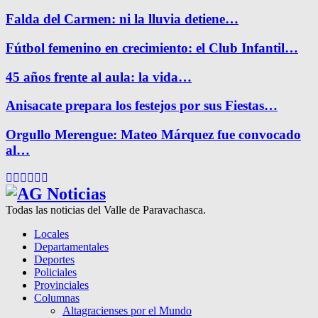
Falda del Carmen: ni la lluvia detiene…
Fútbol femenino en crecimiento: el Club Infantil…
45 años frente al aula: la vida…
Anisacate prepara los festejos por sus Fiestas…
Orgullo Merengue: Mateo Márquez fue convocado
al…
Facebook
Twitter
Instagram
Pinterest
Google
Youtube
Todas las noticias del Valle de Paravachasca.
Locales
Departamentales
Deportes
Policiales
Provinciales
Columnas
Altagracienses por el Mundo