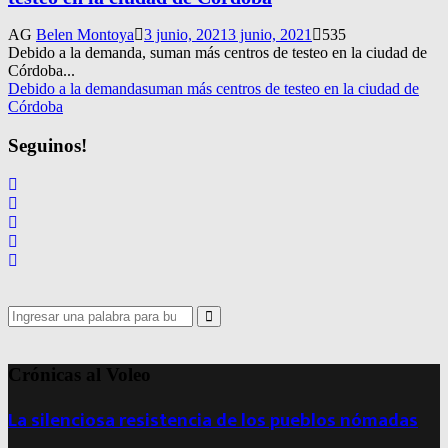
AG
Belen Montoya
3 junio, 2021
3 junio, 2021
535
Debido a la demanda, suman más centros de testeo en la ciudad de
Córdoba...
Debido a la demanda
suman más centros de testeo en la ciudad de
Córdoba
Seguinos!
Search
for:
Search
Crónicas al Voleo
La silenciosa resistencia de los pueblos nómadas