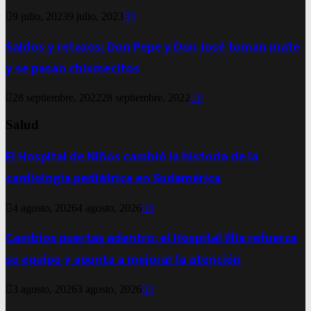
9 julio, 2023
9 julio, 2023
0
Saldos y retazos: Don Pepe y Don José toman mate
y se pasan chismecitos
28 septiembre, 2022
28 septiembre, 2022
0
Salud
El Hospital de Niños cambió la historia de la
cardiología pediátrica en Sudamérica
4 agosto, 2026
4 agosto, 2026
0
Cambios puertas adentro: el Hospital Illia refuerza
su equipo y apunta a mejorar la atención
3 agosto, 2026
3 agosto, 2026
0