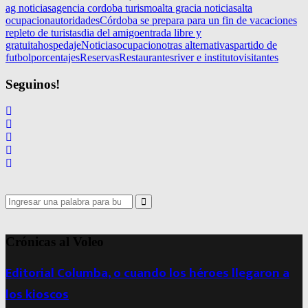
ag noticias
agencia cordoba turismo
alta gracia noticias
alta
ocupacion
autoridades
Córdoba se prepara para un fin de vacaciones
repleto de turistas
dia del amigo
entrada libre y
gratuita
hospedaje
Noticias
ocupacion
otras alternativas
partido de
futbol
porcentajes
Reservas
Restaurantes
river e instituto
visitantes
Seguinos!
Search
for:
Search
Crónicas al Voleo
Editorial Columba, o cuando los héroes llegaron a
los kioscos