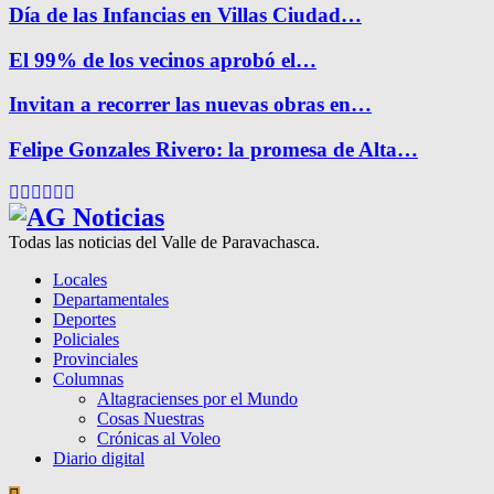
Día de las Infancias en Villas Ciudad…
El 99% de los vecinos aprobó el…
Invitan a recorrer las nuevas obras en…
Felipe Gonzales Rivero: la promesa de Alta…
Facebook
Twitter
Instagram
Pinterest
Google
Youtube
Todas las noticias del Valle de Paravachasca.
Locales
Departamentales
Deportes
Policiales
Provinciales
Columnas
Altagracienses por el Mundo
Cosas Nuestras
Crónicas al Voleo
Diario digital