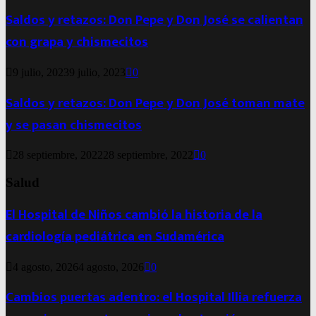
Saldos y retazos: Don Pepe y Don José se calientan
con grapa y chismecitos
9 julio, 2023
9 julio, 2023
0
Saldos y retazos: Don Pepe y Don José toman mate
y se pasan chismecitos
28 septiembre, 2022
28 septiembre, 2022
0
Salud
El Hospital de Niños cambió la historia de la
cardiología pediátrica en Sudamérica
4 agosto, 2026
4 agosto, 2026
0
Cambios puertas adentro: el Hospital Illia refuerza