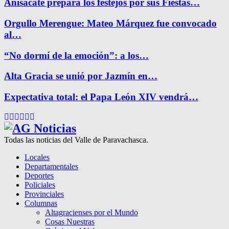
Anisacate prepara los festejos por sus Fiestas…
Orgullo Merengue: Mateo Márquez fue convocado
al…
“No dormí de la emoción”: a los…
Alta Gracia se unió por Jazmín en…
Expectativa total: el Papa León XIV vendrá…
Facebook
Twitter
Instagram
Pinterest
Google
Youtube
Todas las noticias del Valle de Paravachasca.
Locales
Departamentales
Deportes
Policiales
Provinciales
Columnas
Altagracienses por el Mundo
Cosas Nuestras