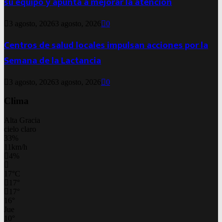
su equipo y apunta a mejorar la atención
3 agosto, 2026
3 agosto, 2026
0
Centros de salud locales impulsan acciones por la
Semana de la Lactancia
3 agosto, 2026
3 agosto, 2026
0
Clima
Alta Gracia
cielo claro
33%
11km/h
4%
17
°
C
17
°
17
°
16
°
Jue
10
°