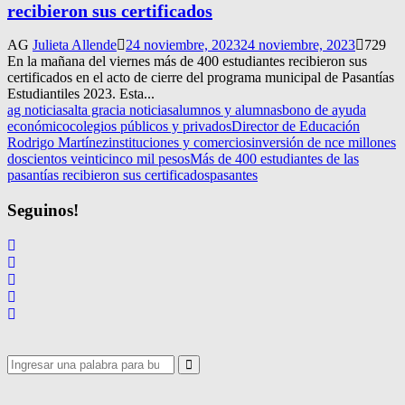
recibieron sus certificados
AG
Julieta Allende
24 noviembre, 2023
24 noviembre, 2023
729
En la mañana del viernes más de 400 estudiantes recibieron sus
certificados en el acto de cierre del programa municipal de Pasantías
Estudiantiles 2023. Esta...
ag noticias
alta gracia noticias
alumnos y alumnas
bono de ayuda
económico
colegios públicos y privados
Director de Educación
Rodrigo Martínez
instituciones y comercios
inversión de nce millones
doscientos veinticinco mil pesos
Más de 400 estudiantes de las
pasantías recibieron sus certificados
pasantes
Seguinos!
Search
for:
Search