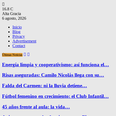
16.8
C
Alta Gracia
6 agosto, 2026
Inicio
Blog
Privacy
Advertisement
Contact
Últimas Noticias
Energía limpia y cooperativismo: así funciona el…
Risas aseguradas: Camilo Nicolás llega con su…
Falda del Carmen: ni la lluvia detiene…
Fútbol femenino en crecimiento: el Club Infantil…
45 años frente al aula: la vida…