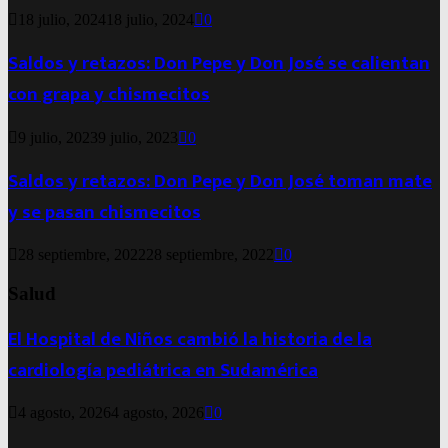
18 julio, 2024
18 julio, 2024
0
Saldos y retazos: Don Pepe y Don José se calientan
con grapa y chismecitos
9 julio, 2023
9 julio, 2023
0
Saldos y retazos: Don Pepe y Don José toman mate
y se pasan chismecitos
28 septiembre, 2022
28 septiembre, 2022
0
Salud
El Hospital de Niños cambió la historia de la
cardiología pediátrica en Sudamérica
4 agosto, 2026
4 agosto, 2026
0