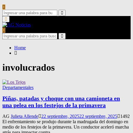
Search
for:
Search
Primary
Menu
Search
for:
Search
Home
involucrados
Departamentales
Piñas, patadas y choque con una camioneta en
una pelea en los festejos de la primavera
AG
Julieta Allende
22 septiembre, 2025
22 septiembre, 2025
1492
El enfrentamiento se produjo durante la madrugada del domingo en
medio de los festejos de la primavera. Un conductor aceleró marcha
atrás para impactar contra...