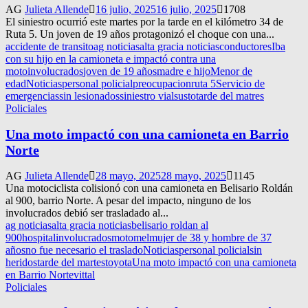
AG
Julieta Allende
16 julio, 2025
16 julio, 2025
1708
El siniestro ocurrió este martes por la tarde en el kilómetro 34 de
Ruta 5. Un joven de 19 años protagonizó el choque con una...
accidente de transito
ag noticias
alta gracia noticias
conductores
Iba
con su hijo en la camioneta e impactó contra una
moto
involucrados
joven de 19 años
madre e hijo
Menor de
edad
Noticias
personal policial
preocupacion
ruta 5
Servicio de
emergencias
sin lesionados
siniestro vial
susto
tarde del matres
Policiales
Una moto impactó con una camioneta en Barrio
Norte
AG
Julieta Allende
28 mayo, 2025
28 mayo, 2025
1145
Una motociclista colisionó con una camioneta en Belisario Roldán
al 900, barrio Norte. A pesar del impacto, ninguno de los
involucrados debió ser trasladado al...
ag noticias
alta gracia noticias
belisario roldan al
900
hospital
involucrados
motomel
mujer de 38 y hombre de 37
años
no fue necesario el traslado
Noticias
personal policial
sin
heridos
tarde del martes
toyota
Una moto impactó con una camioneta
en Barrio Norte
vittal
Policiales