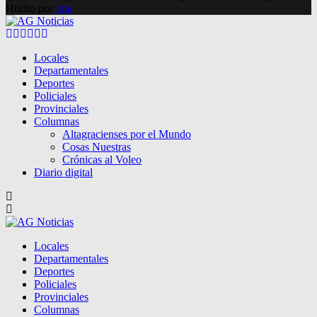
Hecho por
lma
Facebook
Twitter
Instagram
Pinterest
Google
Youtube
Locales
Departamentales
Deportes
Policiales
Provinciales
Columnas
Altagracienses por el Mundo
Cosas Nuestras
Crónicas al Voleo
Diario digital
Locales
Departamentales
Deportes
Policiales
Provinciales
Columnas