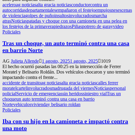
acelero
ag noticias
alta gracia noticias
conductor
contra un
auto
corridas
departamentales
empañaron el festejo
empujosnes
escenas
de violencia
golpes de puño
insultos
involucrados
marcha
atras
Noticias
patadas y choque con una camioneta en una pelea en
los festejos de la primavera
piedrazos
Piñas
potrero de garay
video
Policiales
Tras un choque, un auto terminó contra una casa
en barrio Norte
AG
Julieta Allende
1 agosto, 2025
1 agosto, 2025
1019
El hecho ocurrió pasadas las 00:25 en la intersección de Ferrer
Moratel y Belisario Roldán. Dos vehículos chocaron y uno terminó
impactando contra el frente...
accidente de transito
ag noticias
alta gracia noticias
calles ferrer
moratel
cartel
involucrados
madrugada del viernes
Noticias
personal
policial
Servicio de emergencias
sin heridos
siniestro vial
Tras un
choque
un auto terminó contra una casa en barrio
Norte
vehiculos
vivienda
y belisario roldan
Policiales
Iba con su hijo en la camioneta e impactó contra
una moto