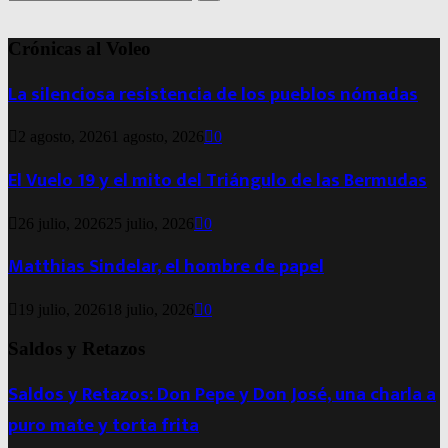
for:
Search
Crónicas al Voleo
La silenciosa resistencia de los pueblos nómadas
2 agosto, 2026
1 agosto, 2026
0
El Vuelo 19 y el mito del Triángulo de las Bermudas
26 julio, 2026
25 julio, 2026
0
Matthias Sindelar, el hombre de papel
19 julio, 2026
18 julio, 2026
0
Saldos y Retazos
Saldos y Retazos: Don Pepe y Don José, una charla a
puro mate y torta frita