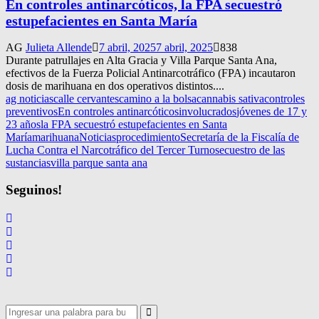
En controles antinarcóticos, la FPA secuestró
estupefacientes en Santa María
AG
Julieta Allende
7 abril, 2025
7 abril, 2025
838
Durante patrullajes en Alta Gracia y Villa Parque Santa Ana,
efectivos de la Fuerza Policial Antinarcotráfico (FPA) incautaron
dosis de marihuana en dos operativos distintos....
ag noticias
calle cervantes
camino a la bolsa
cannabis sativa
controles
preventivos
En controles antinarcóticos
involucrados
jóvenes de 17 y
23 años
la FPA secuestró estupefacientes en Santa
María
marihuana
Noticias
procedimiento
Secretaría de la Fiscalía de
Lucha Contra el Narcotráfico del Tercer Turno
secuestro de las
sustancias
villa parque santa ana
Seguinos!
Search