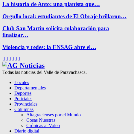
La historia de Anto: una pianista que…
Orgullo local: estudiantes de El Obraje brillaron…
Club San Martín solicita colaboración para
finalizar…
Violencia y redes: la ENSAG abre el…
Facebook
Twitter
Instagram
Pinterest
Google
Youtube
Todas las noticias del Valle de Paravachasca.
Locales
Departamentales
Deportes
Policiales
Provinciales
Columnas
Altagracienses por el Mundo
Cosas Nuestras
Crónicas al Voleo
Diario digital