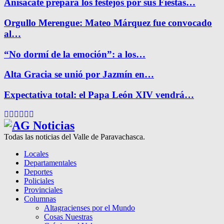
Anisacate prepara los festejos por sus Fiestas…
Orgullo Merengue: Mateo Márquez fue convocado
al…
“No dormí de la emoción”: a los…
Alta Gracia se unió por Jazmín en…
Expectativa total: el Papa León XIV vendrá…
Facebook
Twitter
Instagram
Pinterest
Google
Youtube
Todas las noticias del Valle de Paravachasca.
Locales
Departamentales
Deportes
Policiales
Provinciales
Columnas
Altagracienses por el Mundo
Cosas Nuestras