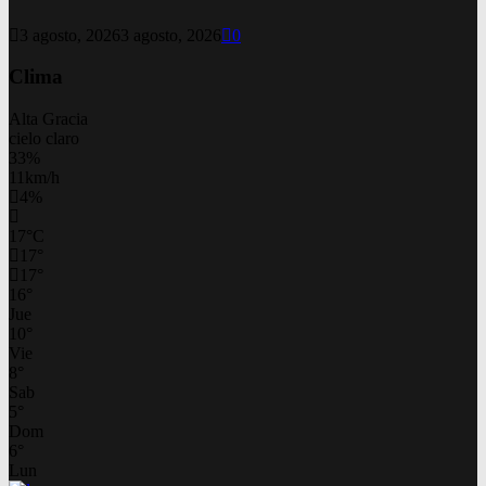
3 agosto, 2026
3 agosto, 2026
0
Clima
Alta Gracia
cielo claro
33%
11km/h
4%
17
°
C
17
°
17
°
16
°
Jue
10
°
Vie
8
°
Sab
5
°
Dom
6
°
Lun