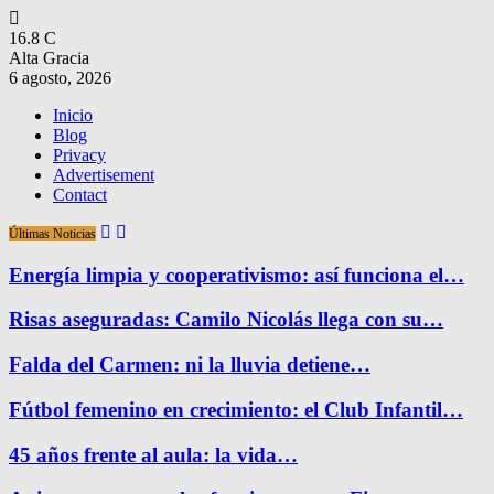
16.8
C
Alta Gracia
6 agosto, 2026
Inicio
Blog
Privacy
Advertisement
Contact
Últimas Noticias
Energía limpia y cooperativismo: así funciona el…
Risas aseguradas: Camilo Nicolás llega con su…
Falda del Carmen: ni la lluvia detiene…
Fútbol femenino en crecimiento: el Club Infantil…
45 años frente al aula: la vida…