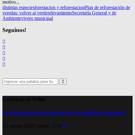
motivo...
distintas especies
forestacion y reforestacion
Plan de reforestación de
veredas: volver al verde
relevamiento
Secretaría General y de
Ambiente
vivero municipal
Seguinos!
Search
for:
Search
Crónicas al Voleo
La silenciosa resistencia de los pueblos nómadas
2 agosto, 2026
1 agosto, 2026
0