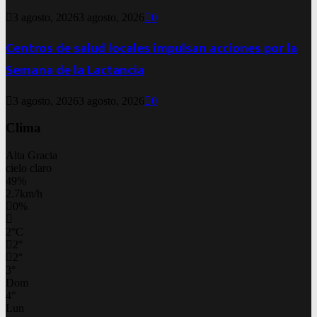
3 agosto, 2026
3 agosto, 2026
0
Centros de salud locales impulsan acciones por la
Semana de la Lactancia
3 agosto, 2026
3 agosto, 2026
0
Clima
Alta Gracia
cielo claro
49%
2.7km/h
0%
2
°
C
2
°
2
°
3
°
Dom
4
°
Lun