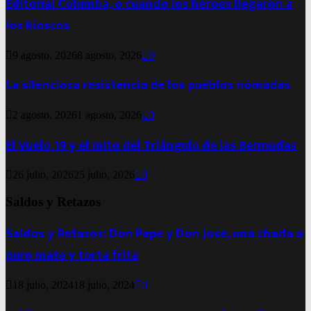
Editorial Columba, o cuando los héroes llegaron a
los kioscos
9 agosto, 2026
8 agosto, 2026
0
La silenciosa resistencia de los pueblos nómadas
2 agosto, 2026
1 agosto, 2026
0
El Vuelo 19 y el mito del Triángulo de las Bermudas
26 julio, 2026
25 julio, 2026
0
Saldos y Retazos
Saldos y Retazos: Don Pepe y Don José, una charla a
puro mate y torta frita
18 julio, 2024
18 julio, 2024
0