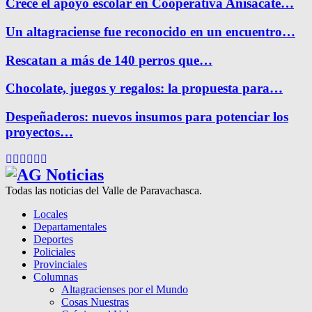
Crece el apoyo escolar en Cooperativa Anisacate…
Un altagraciense fue reconocido en un encuentro…
Rescatan a más de 140 perros que…
Chocolate, juegos y regalos: la propuesta para…
Despeñaderos: nuevos insumos para potenciar los
proyectos…
Facebook
Twitter
Instagram
Pinterest
Google
Youtube
Todas las noticias del Valle de Paravachasca.
Locales
Departamentales
Deportes
Policiales
Provinciales
Columnas
Altagracienses por el Mundo
Cosas Nuestras