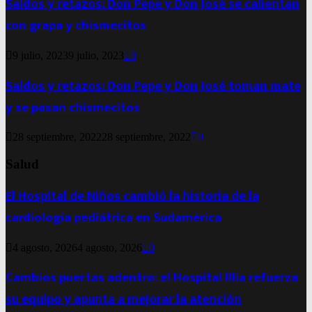
Saldos y retazos: Don Pepe y Don José se calientan
con grapa y chismecitos
9 julio, 2023
9 julio, 2023
0
Saldos y retazos: Don Pepe y Don José toman mate
y se pasan chismecitos
28 septiembre, 2022
28 septiembre, 2022
0
Salud
El Hospital de Niños cambió la historia de la
cardiología pediátrica en Sudamérica
4 agosto, 2026
4 agosto, 2026
0
Cambios puertas adentro: el Hospital Illia refuerza
su equipo y apunta a mejorar la atención