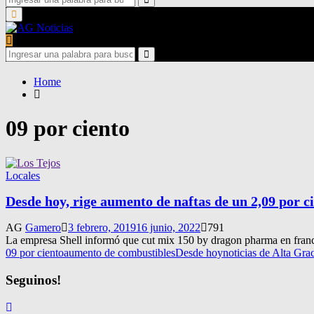
for:
Search
Primary
Menu
Search
for:
Search
Home
09 por ciento
Locales
Desde hoy, rige aumento de naftas de un 2,09 por c
AG
Gamero
3 febrero, 2019
16 junio, 2022
791
La empresa Shell informó que cut mix 150 by dragon pharma en france 
09 por ciento
aumento de combustibles
Desde hoy
noticias de Alta Gra
Seguinos!