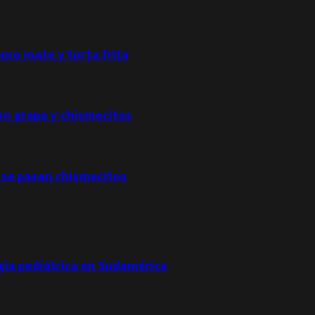
puro mate y torta frita
con grapa y chismecitos
 se pasan chismecitos
ogía pediátrica en Sudamérica