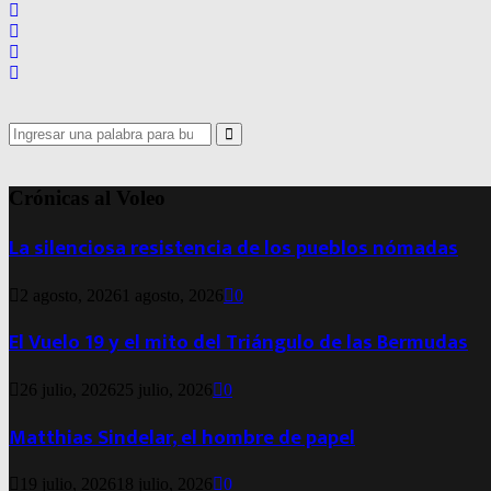
Search
for:
Search
Crónicas al Voleo
La silenciosa resistencia de los pueblos nómadas
2 agosto, 2026
1 agosto, 2026
0
El Vuelo 19 y el mito del Triángulo de las Bermudas
26 julio, 2026
25 julio, 2026
0
Matthias Sindelar, el hombre de papel
19 julio, 2026
18 julio, 2026
0