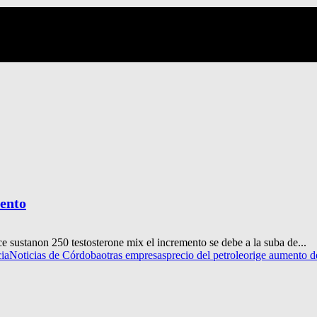
iento
sustanon 250 testosterone mix el incremento se debe a la suba de...
cia
Noticias de Córdoba
otras empresas
precio del petroleo
rige aumento d