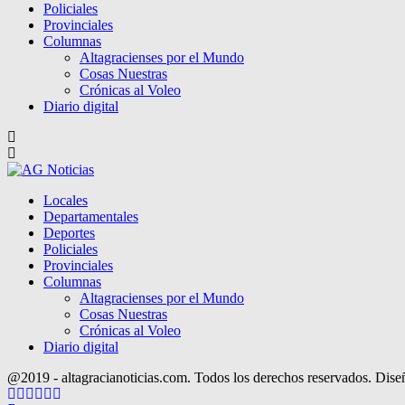
Policiales
Provinciales
Columnas
Altagracienses por el Mundo
Cosas Nuestras
Crónicas al Voleo
Diario digital
Locales
Departamentales
Deportes
Policiales
Provinciales
Columnas
Altagracienses por el Mundo
Cosas Nuestras
Crónicas al Voleo
Diario digital
@2019 - altagracianoticias.com. Todos los derechos reservados. Dis
Facebook
Twitter
Instagram
Pinterest
Google
Youtube