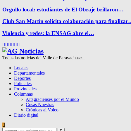
Orgullo local: estudiantes de El Obraje brillaron…
Club San Martín solicita colaboración para finaliza
Violencia y redes: la ENSAG abre el…
Facebook
Twitter
Instagram
Pinterest
Google
Youtube
Todas las noticias del Valle de Paravachasca.
Locales
Departamentales
Deportes
Policiales
Provinciales
Columnas
Altagracienses por el Mundo
Cosas Nuestras
Crónicas al Voleo
Diario digital
Search