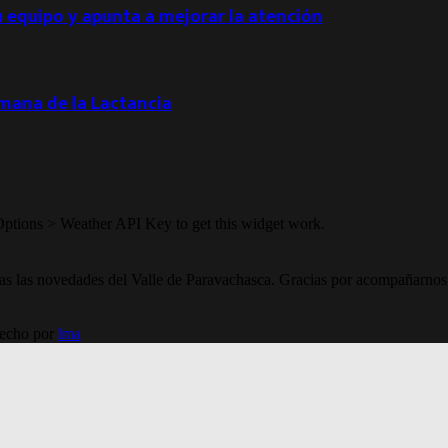
u equipo y apunta a mejorar la atención
emana de la Lactancia
Options > Weather API Key to get this widget work.
todas las novedades del Valle de Paravachasca. Gracias por acompañarnos
Hecho por
lma