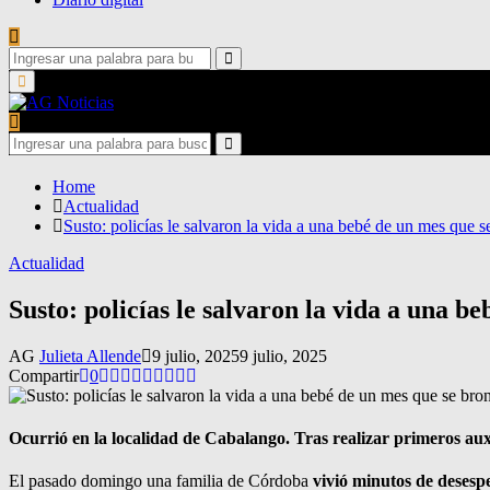
Search
for:
Search
Primary
Menu
Search
for:
Search
Home
Actualidad
Susto: policías le salvaron la vida a una bebé de un mes que 
Actualidad
Susto: policías le salvaron la vida a una b
AG
Julieta Allende
9 julio, 2025
9 julio, 2025
Compartir
0
Ocurrió en la localidad de Cabalango. Tras realizar primeros auxil
El pasado domingo una familia de Córdoba
vivió minutos de desesp