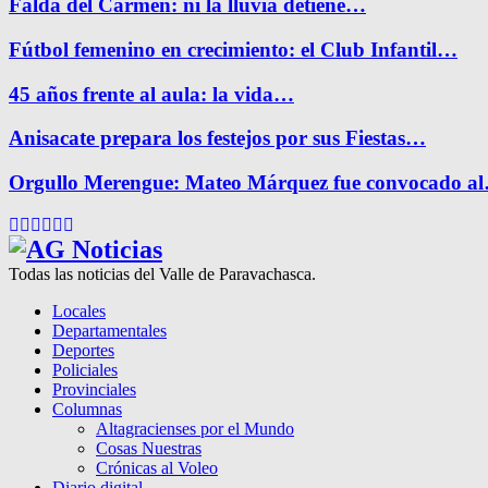
Falda del Carmen: ni la lluvia detiene…
Fútbol femenino en crecimiento: el Club Infantil…
45 años frente al aula: la vida…
Anisacate prepara los festejos por sus Fiestas…
Orgullo Merengue: Mateo Márquez fue convocado a
Facebook
Twitter
Instagram
Pinterest
Google
Youtube
Todas las noticias del Valle de Paravachasca.
Locales
Departamentales
Deportes
Policiales
Provinciales
Columnas
Altagracienses por el Mundo
Cosas Nuestras
Crónicas al Voleo
Diario digital