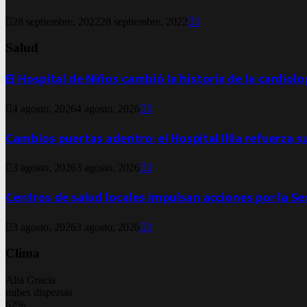
28 septiembre, 2022
28 septiembre, 2022
0
Salud
El Hospital de Niños cambió la historia de la cardiol
4 agosto, 2026
4 agosto, 2026
0
Cambios puertas adentro: el Hospital Illia refuerza s
3 agosto, 2026
3 agosto, 2026
0
Centros de salud locales impulsan acciones por la S
3 agosto, 2026
3 agosto, 2026
0
Clima
Alta Gracia
nubes dispersas
62%