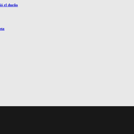
ió el dueño
sta