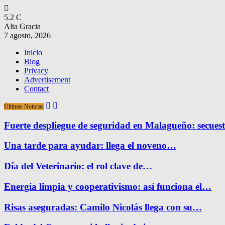
5.2
C
Alta Gracia
7 agosto, 2026
Inicio
Blog
Privacy
Advertisement
Contact
Últimas Noticias
Fuerte despliegue de seguridad en Malagueño: secue
Una tarde para ayudar: llega el noveno…
Día del Veterinario: el rol clave de…
Energía limpia y cooperativismo: así funciona el…
Risas aseguradas: Camilo Nicolás llega con su…