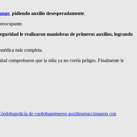
ango
,
pidiendo auxilio desesperadamente
.
preocupante.
seguridad le realizaron maniobras de primeros auxilios, logrando
 médica más completa.
salud comprobaron que la niña ya no corría peligro. Finalmente le
 Córdoba
policía de cordoba
primeros auxilios
reaccionaron con