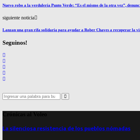
Nuevo robo a la verdulería Punto Verde: “Es el mismo de la otra vez”, denunc
siguiente noticia
Lanzan una gran rifa solidaria para ayudar a Rober Chaves a recuperar la vi
Seguinos!
Search
for:
Search
Crónicas al Voleo
La silenciosa resistencia de los pueblos nómadas