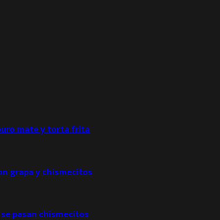
puro mate y torta frita
con grapa y chismecitos
 se pasan chismecitos