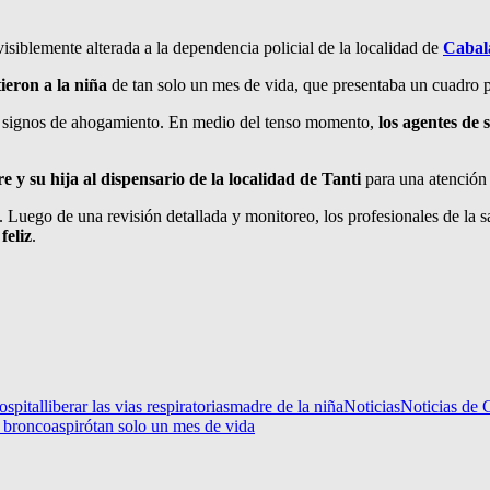
visiblemente alterada a la dependencia policial de la localidad de
Cabal
ieron a la niña
de tan solo un mes de vida, que presentaba un cuadro 
os signos de ahogamiento. En medio del tenso momento,
los agentes de 
e y su hija al dispensario de la localidad de Tanti
para una atención
. Luego de una revisión detallada y monitoreo, los profesionales de la 
feliz
.
ospital
liberar las vias respiratorias
madre de la niña
Noticias
Noticias de
e broncoaspiró
tan solo un mes de vida