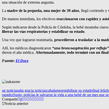
una situación de extrema angustia.
La
madre de la pequeña, una mujer de 39 años
, llegó corriendo y 
De manera inmediata, los efectivos
reaccionaron con rapidez y asist
Según indicaron desde la Policía de Córdoba, la bebé mostraba clar
liberar las vías respiratorias y estabilizar su estado
.
Una vez que lograron reanimarla,
procedieron a trasladar a la madr
Allí, los médicos diagnosticaron
“una broncoaspiración por reflujo”
dieron el alta médica.
Afortunadamente, todo terminó con un final 
Fuente:
El Doce
ag noticias
alta gracia noticias
cabalango
estabilizar su estado
final feliz
h
rapidez
Susto: policías le salvaron la vida a una bebé de un mes que s
Compartir
0
Noticia anterior