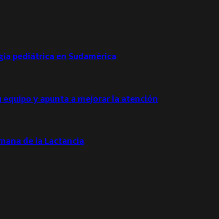
ogía pediátrica en Sudamérica
u equipo y apunta a mejorar la atención
emana de la Lactancia