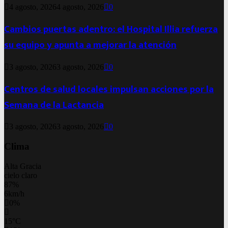
4 agosto, 2026
4 agosto, 2026
0
Cambios puertas adentro: el Hospital Illia refuerza
su equipo y apunta a mejorar la atención
3 agosto, 2026
3 agosto, 2026
0
Centros de salud locales impulsan acciones por la
Semana de la Lactancia
3 agosto, 2026
3 agosto, 2026
0
Clima
Alta Gracia
cielo claro
87%
6km/h
0%
15
°
C