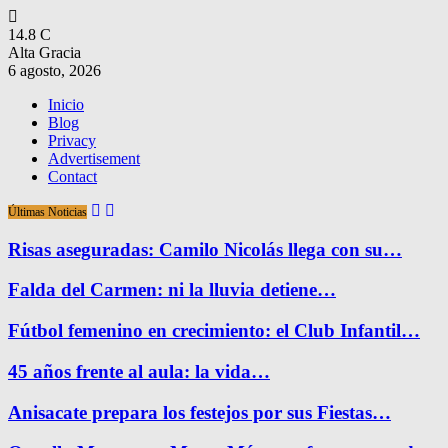
14.8
C
Alta Gracia
6 agosto, 2026
Inicio
Blog
Privacy
Advertisement
Contact
Últimas Noticias
Risas aseguradas: Camilo Nicolás llega con su…
Falda del Carmen: ni la lluvia detiene…
Fútbol femenino en crecimiento: el Club Infantil…
45 años frente al aula: la vida…
Anisacate prepara los festejos por sus Fiestas…