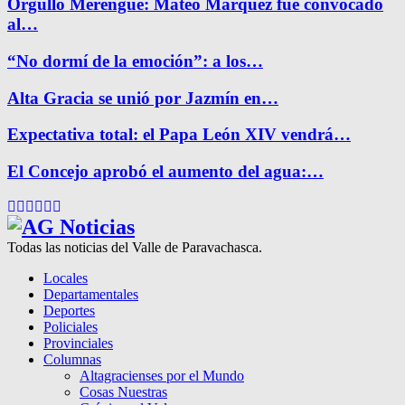
Orgullo Merengue: Mateo Márquez fue convocado
al…
“No dormí de la emoción”: a los…
Alta Gracia se unió por Jazmín en…
Expectativa total: el Papa León XIV vendrá…
El Concejo aprobó el aumento del agua:…
Facebook
Twitter
Instagram
Pinterest
Google
Youtube
Todas las noticias del Valle de Paravachasca.
Locales
Departamentales
Deportes
Policiales
Provinciales
Columnas
Altagracienses por el Mundo
Cosas Nuestras