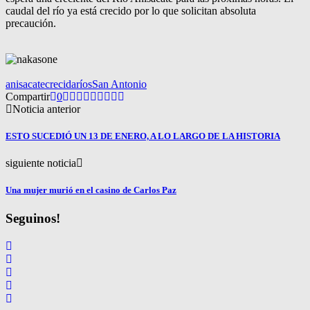
caudal del río ya está crecido por lo que solicitan absoluta
precaución.
anisacate
crecida
ríos
San Antonio
Compartir
0
Noticia anterior
ESTO SUCEDIÓ UN 13 DE ENERO, A LO LARGO DE LA HISTORIA
siguiente noticia
Una mujer murió en el casino de Carlos Paz
Seguinos!