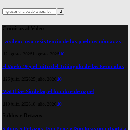
Search
for:
Search
Crónicas al Voleo
La silenciosa resistencia de los pueblos nómadas
2 agosto, 2026
1 agosto, 2026
0
El Vuelo 19 y el mito del Triángulo de las Bermudas
26 julio, 2026
25 julio, 2026
0
Matthias Sindelar, el hombre de papel
19 julio, 2026
18 julio, 2026
0
Saldos y Retazos
Saldos y Retazos: Don Pepe y Don José, una charla a