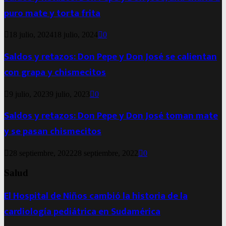
puro mate y torta frita
18 julio, 2024
18 julio, 2024
0
Saldos y retazos: Don Pepe y Don José se calientan
con grapa y chismecitos
9 julio, 2023
9 julio, 2023
0
Saldos y retazos: Don Pepe y Don José toman mate
y se pasan chismecitos
28 septiembre, 2022
28 septiembre, 2022
0
Salud
El Hospital de Niños cambió la historia de la
cardiología pediátrica en Sudamérica