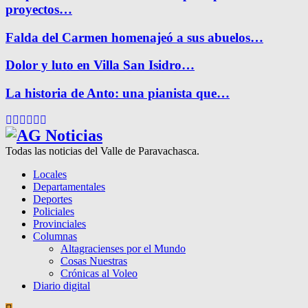
proyectos…
Falda del Carmen homenajeó a sus abuelos…
Dolor y luto en Villa San Isidro…
La historia de Anto: una pianista que…
Facebook
Twitter
Instagram
Pinterest
Google
Youtube
Todas las noticias del Valle de Paravachasca.
Locales
Departamentales
Deportes
Policiales
Provinciales
Columnas
Altagracienses por el Mundo
Cosas Nuestras
Crónicas al Voleo
Diario digital