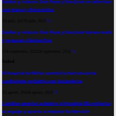
Saldos y retazos: Don Pepe y Don José se calientan
con grapa y chismecitos
9 julio, 2023
9 julio, 2023
0
Saldos y retazos: Don Pepe y Don José toman mate
y se pasan chismecitos
28 septiembre, 2022
28 septiembre, 2022
0
Salud
El Hospital de Niños cambió la historia de la
cardiología pediátrica en Sudamérica
4 agosto, 2026
4 agosto, 2026
0
Cambios puertas adentro: el Hospital Illia refuerza
su equipo y apunta a mejorar la atención