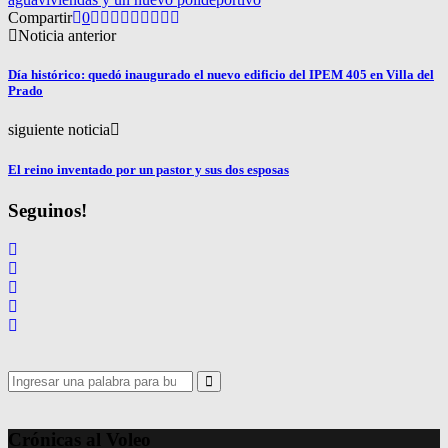
Compartir
0
Noticia anterior
Día histórico: quedó inaugurado el nuevo edificio del IPEM 405 en Villa del
Prado
siguiente noticia
El reino inventado por un pastor y sus dos esposas
Seguinos!
Search
for:
Search
Crónicas al Voleo