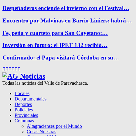
Despeñaderos enciende el invierno con el Festival…
Encuentro por Malvinas en Barrio Liniers: habrá…
Fe, peña y cuarteto para San Cayetano:…
Inversión en futuro: el IPET 132 recibió…
Confirmado: el Papa visitará Córdoba en su…
Facebook
Twitter
Instagram
Pinterest
Google
Youtube
Todas las noticias del Valle de Paravachasca.
Locales
Departamentales
Deportes
Policiales
Provinciales
Columnas
Altagracienses por el Mundo
Cosas Nuestras