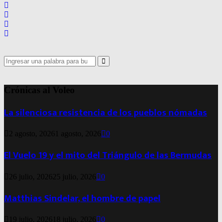
Search
for:
Search
Crónicas al Voleo
La silenciosa resistencia de los pueblos nómadas
2 agosto, 2026
1 agosto, 2026
0
El Vuelo 19 y el mito del Triángulo de las Bermudas
26 julio, 2026
25 julio, 2026
0
Matthias Sindelar, el hombre de papel
19 julio, 2026
18 julio, 2026
0