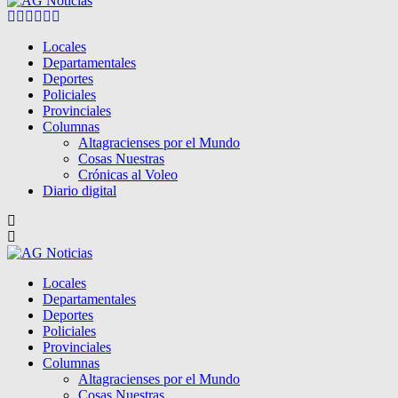
Facebook
Twitter
Instagram
Pinterest
Google
Youtube
Locales
Departamentales
Deportes
Policiales
Provinciales
Columnas
Altagracienses por el Mundo
Cosas Nuestras
Crónicas al Voleo
Diario digital
Locales
Departamentales
Deportes
Policiales
Provinciales
Columnas
Altagracienses por el Mundo
Cosas Nuestras