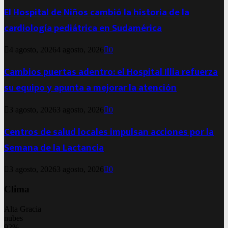
El Hospital de Niños cambió la historia de la
cardiología pediátrica en Sudamérica
4 agosto, 2026
4 agosto, 2026
0
Cambios puertas adentro: el Hospital Illia refuerza
su equipo y apunta a mejorar la atención
3 agosto, 2026
3 agosto, 2026
0
Centros de salud locales impulsan acciones por la
Semana de la Lactancia
3 agosto, 2026
3 agosto, 2026
0
Clima
Alta Gracia
nubes
92%