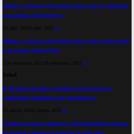
Saldos y retazos: Don Pepe y Don José se calientan
con grapa y chismecitos
9 julio, 2023
9 julio, 2023
0
Saldos y retazos: Don Pepe y Don José toman mate
y se pasan chismecitos
28 septiembre, 2022
28 septiembre, 2022
0
Salud
El Hospital de Niños cambió la historia de la
cardiología pediátrica en Sudamérica
4 agosto, 2026
4 agosto, 2026
0
Cambios puertas adentro: el Hospital Illia refuerza
su equipo y apunta a mejorar la atención