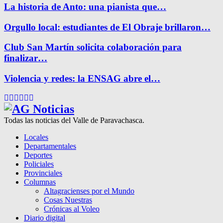
La historia de Anto: una pianista que…
Orgullo local: estudiantes de El Obraje brillaron…
Club San Martín solicita colaboración para
finalizar…
Violencia y redes: la ENSAG abre el…
Facebook
Twitter
Instagram
Pinterest
Google
Youtube
Todas las noticias del Valle de Paravachasca.
Locales
Departamentales
Deportes
Policiales
Provinciales
Columnas
Altagracienses por el Mundo
Cosas Nuestras
Crónicas al Voleo
Diario digital