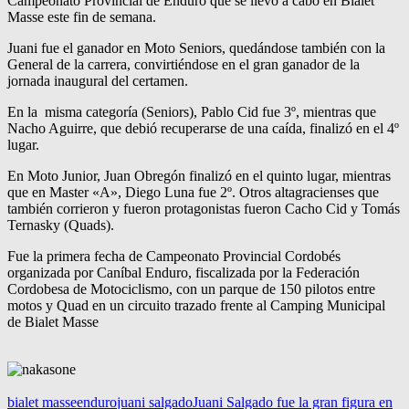
Campeonato Provincial de Enduro que se llevó a cabo en Bialet
Masse este fin de semana.
Juani fue el ganador en Moto Seniors, quedándose también con la
General de la carrera, convirtiéndose en el gran ganador de la
jornada inaugural del certamen.
En la misma categoría (Seniors), Pablo Cid fue 3º, mientras que
Nacho Aguirre, que debió recuperarse de una caída, finalizó en el 4º
lugar.
En Moto Junior, Juan Obregón finalizó en el quinto lugar, mientras
que en Master «A», Diego Luna fue 2º. Otros altagracienses que
también corrieron y fueron protagonistas fueron Cacho Cid y Tomás
Ternasky (Quads).
Fue la primera fecha de Campeonato Provincial Cordobés
organizada por Caníbal Enduro, fiscalizada por la Federación
Cordobesa de Motociclismo, con un parque de 150 pilotos entre
motos y Quad en un circuito trazado frente al Camping Municipal
de Bialet Masse
bialet masse
enduro
juani salgado
Juani Salgado fue la gran figura en