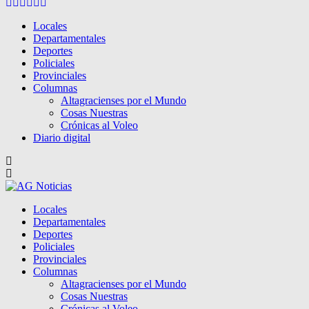
Facebook
Twitter
Instagram
Pinterest
Google
Youtube
Locales
Departamentales
Deportes
Policiales
Provinciales
Columnas
Altagracienses por el Mundo
Cosas Nuestras
Crónicas al Voleo
Diario digital
Locales
Departamentales
Deportes
Policiales
Provinciales
Columnas
Altagracienses por el Mundo
Cosas Nuestras
Crónicas al Voleo