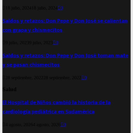
18 julio, 2024
18 julio, 2024
0
Saldos y retazos: Don Pepe y Don José se calientan
con grapa y chismecitos
9 julio, 2023
9 julio, 2023
0
Saldos y retazos: Don Pepe y Don José toman mate
y se pasan chismecitos
28 septiembre, 2022
28 septiembre, 2022
0
Salud
El Hospital de Niños cambió la historia de la
cardiología pediátrica en Sudamérica
4 agosto, 2026
4 agosto, 2026
0