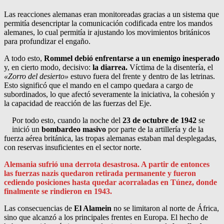
Las reacciones alemanas eran monitoreadas gracias a un sistema que
permitía desencriptar la comunicación codificada entre los mandos
alemanes, lo cual permitía ir ajustando los movimientos británicos
para profundizar el engaño.
A todo esto,
Rommel debió enfrentarse a un enemigo inesperado
y, en cierto modo, decisivo:
la diarrea.
Víctima de la disentería, el
«Zorro del desierto»
estuvo fuera del frente y dentro de las letrinas.
Esto significó que el mando en el campo quedara a cargo de
subordinados, lo que afectó severamente la iniciativa, la cohesión y
la capacidad de reacción de las fuerzas del Eje.
Por todo esto, cuando la noche del
23 de octubre de 1942
se
inició un
bombardeo masivo
por parte de la artillería y de la
fuerza aérea británica, las tropas alemanas estaban mal desplegadas,
con reservas insuficientes en el sector norte.
Alemania sufrió una derrota desastrosa. A partir de entonces
las fuerzas nazis quedaron retirada permanente y fueron
cediendo posiciones hasta quedar acorraladas en Túnez, donde
finalmente se rindieron en 1943.
Las consecuencias de
El Alamein
no se limitaron al norte de África,
sino que alcanzó a los principales frentes en Europa. El hecho de