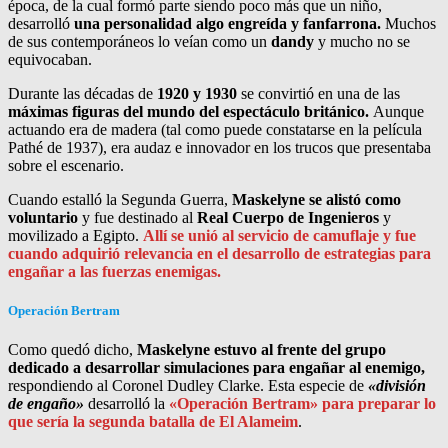
época, de la cual formó parte siendo poco más que un niño,
desarrolló
una personalidad algo engreída y fanfarrona.
Muchos
de sus contemporáneos lo veían como un
dandy
y mucho no se
equivocaban.
Durante las décadas de
1920 y 1930
se convirtió en una de las
máximas figuras del mundo del espectáculo británico.
Aunque
actuando era de madera (tal como puede constatarse en la película
Pathé de 1937), era audaz e innovador en los trucos que presentaba
sobre el escenario.
Cuando estalló la Segunda Guerra,
Maskelyne se alistó como
voluntario
y fue destinado al
Real Cuerpo de Ingenieros
y
movilizado a Egipto.
Allí se unió al servicio de camuflaje y fue
cuando adquirió relevancia en el desarrollo de estrategias para
engañar a las fuerzas enemigas.
Operación Bertram
Como quedó dicho,
Maskelyne estuvo al frente del grupo
dedicado a desarrollar simulaciones para engañar al enemigo,
respondiendo al Coronel Dudley Clarke. Esta especie de
«división
de engaño»
desarrolló la
«Operación Bertram» para preparar lo
que sería la segunda batalla de El Alameim
.