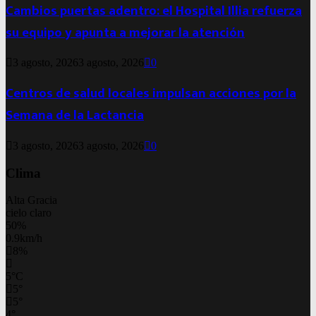
Cambios puertas adentro: el Hospital Illia refuerza
su equipo y apunta a mejorar la atención
3 agosto, 2026
3 agosto, 2026
0
Centros de salud locales impulsan acciones por la
Semana de la Lactancia
3 agosto, 2026
3 agosto, 2026
0
Clima
Alta Gracia
cielo claro
50%
0.9km/h
8%
5
°
C
5
°
5
°
4
°