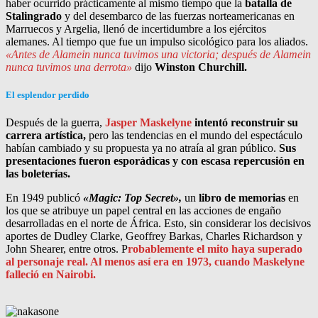
haber ocurrido prácticamente al mismo tiempo que la
batalla de
Stalingrado
y del desembarco de las fuerzas norteamericanas en
Marruecos y Argelia, llenó de incertidumbre a los ejércitos
alemanes. Al tiempo que fue un impulso sicológico para los aliados.
«Antes de Alamein nunca tuvimos una victoria; después de Alamein
nunca tuvimos una derrota»
dijo
Winston Churchill.
El esplendor perdido
Después de la guerra,
Jasper Maskelyne
intentó reconstruir su
carrera artística,
pero las tendencias en el mundo del espectáculo
habían cambiado y su propuesta ya no atraía al gran público.
Sus
presentaciones fueron esporádicas y con escasa repercusión en
las boleterías.
En 1949 publicó
«Magic: Top Secret»,
un
libro de memorias
en
los que se atribuye un papel central en las acciones de engaño
desarrolladas en el norte de África. Esto, sin considerar los decisivos
aportes de Dudley Clarke, Geoffrey Barkas, Charles Richardson y
John Shearer, entre otros. P
robablemente el mito haya superado
al personaje real. Al menos así era en 1973, cuando Maskelyne
falleció en Nairobi.