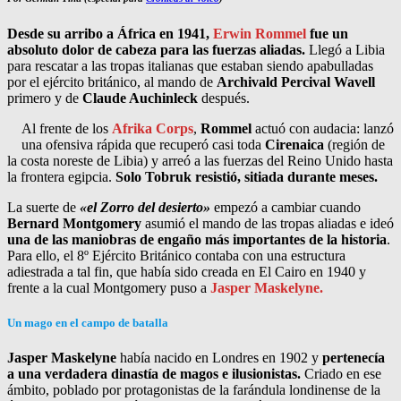
Desde su arribo a África en 1941,
Erwin Rommel
fue un
absoluto dolor de cabeza para las fuerzas aliadas.
Llegó a Libia
para rescatar a las tropas italianas que estaban siendo apabulladas
por el ejército británico, al mando de
Archivald Percival Wavell
primero y de
Claude Auchinleck
después.
Al frente de los
Afrika Corps
,
Rommel
actuó con audacia: lanzó
una ofensiva rápida que recuperó casi toda
Cirenaica
(región de
la costa noreste de Libia) y arreó a las fuerzas del Reino Unido hasta
la frontera egipcia.
Solo Tobruk resistió, sitiada durante meses.
La suerte de
«el Zorro del desierto»
empezó a cambiar cuando
Bernard Montgomery
asumió el mando de las tropas aliadas e ideó
una de las maniobras de engaño más importantes de la historia
.
Para ello, el 8º Ejército Británico contaba con una estructura
adiestrada a tal fin, que había sido creada en El Cairo en 1940 y
frente a la cual Montgomery puso a
Jasper Maskelyne.
Un mago en el campo de batalla
Jasper Maskelyne
había nacido en Londres en 1902 y
pertenecía
a una verdadera dinastía de magos e ilusionistas.
Criado en ese
ámbito, poblado por protagonistas de la farándula londinense de la