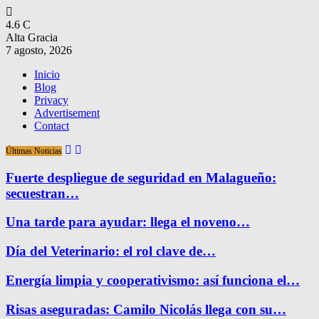
4.6
C
Alta Gracia
7 agosto, 2026
Inicio
Blog
Privacy
Advertisement
Contact
Últimas Noticias
Fuerte despliegue de seguridad en Malagueño:
secuestran…
Una tarde para ayudar: llega el noveno…
Día del Veterinario: el rol clave de…
Energía limpia y cooperativismo: así funciona el…
Risas aseguradas: Camilo Nicolás llega con su…