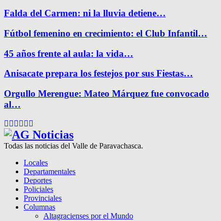
Falda del Carmen: ni la lluvia detiene…
Fútbol femenino en crecimiento: el Club Infantil…
45 años frente al aula: la vida…
Anisacate prepara los festejos por sus Fiestas…
Orgullo Merengue: Mateo Márquez fue convocado
al…
Facebook
Twitter
Instagram
Pinterest
Google
Youtube
Todas las noticias del Valle de Paravachasca.
Locales
Departamentales
Deportes
Policiales
Provinciales
Columnas
Altagracienses por el Mundo