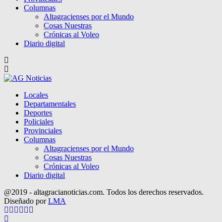
Columnas
Altagracienses por el Mundo
Cosas Nuestras
Crónicas al Voleo
Diario digital
Locales
Departamentales
Deportes
Policiales
Provinciales
Columnas
Altagracienses por el Mundo
Cosas Nuestras
Crónicas al Voleo
Diario digital
@2019 - altagracianoticias.com. Todos los derechos reservados.
Diseñado por
LMA
Facebook
Twitter
Instagram
Pinterest
Google
Youtube