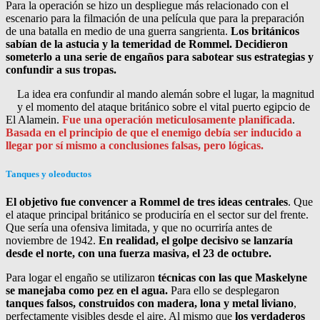
Para la operación se hizo un despliegue más relacionado con el
escenario para la filmación de una película que para la preparación
de una batalla en medio de una guerra sangrienta.
Los británicos
sabían de la astucia y la temeridad de Rommel.
Decidieron
someterlo a una serie de engaños para sabotear sus estrategias y
confundir a sus tropas.
La idea era confundir al mando alemán sobre el lugar, la magnitud
y el momento del ataque británico sobre el vital puerto egipcio de
El Alamein.
Fue una operación meticulosamente planificada
.
Basada en el principio de que el enemigo debía ser inducido a
llegar por sí mismo a conclusiones falsas, pero lógicas.
Tanques y oleoductos
El objetivo fue convencer a Rommel de tres ideas centrales
. Que
el ataque principal británico se produciría en el sector sur del frente.
Que sería una ofensiva limitada, y que no ocurriría antes de
noviembre de 1942.
En realidad, el golpe decisivo se lanzaría
desde el norte, con una fuerza masiva, el 23 de octubre.
Para logar el engaño se utilizaron
técnicas con las que Maskelyne
se manejaba como pez en el agua.
Para ello se desplegaron
tanques falsos, construidos con madera, lona y metal liviano
,
perfectamente visibles desde el aire. Al mismo que
los verdaderos