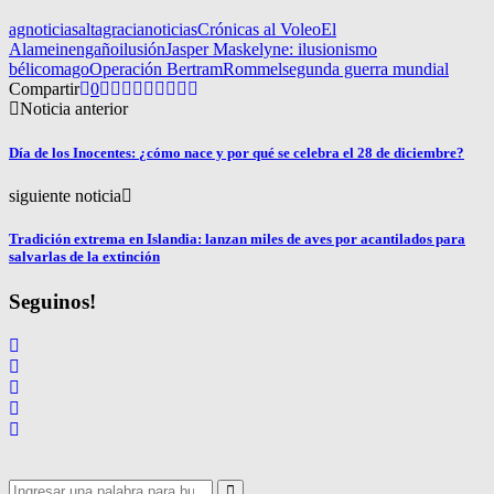
agnoticias
altagracianoticias
Crónicas al Voleo
El
Alamein
engaño
ilusión
Jasper Maskelyne: ilusionismo
bélico
mago
Operación Bertram
Rommel
segunda guerra mundial
Compartir
0
Noticia anterior
Día de los Inocentes: ¿cómo nace y por qué se celebra el 28 de diciembre?
siguiente noticia
Tradición extrema en Islandia: lanzan miles de aves por acantilados para
salvarlas de la extinción
Seguinos!
Search