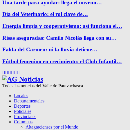
Una tarde para ayudar: llega el noveno…
Día del Veterinario: el rol clave de…
Energía limpia y cooperativismo: así funciona el…
Risas aseguradas: Camilo Nicolás llega con su…
Falda del Carmen: ni la lluvia detiene…
Fútbol femenino en crecimiento: el Club Infantil…
Facebook
Twitter
Instagram
Pinterest
Google
Youtube
Todas las noticias del Valle de Paravachasca.
Locales
Departamentales
Deportes
Policiales
Provinciales
Columnas
Altagracienses por el Mundo