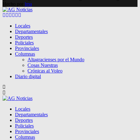
Hecho por
lma
Facebook
Twitter
Instagram
Pinterest
Google
Youtube
Locales
Departamentales
Deportes
Policiales
Provinciales
Columnas
Altagracienses por el Mundo
Cosas Nuestras
Crónicas al Voleo
Diario digital
Locales
Departamentales
Deportes
Policiales
Provinciales
Columnas