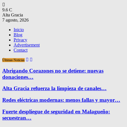
9.6
C
Alta Gracia
7 agosto, 2026
Inicio
Blog
Privacy
Advertisement
Contact
Últimas Noticias
Abrigando Corazones no se detiene: nuevas
donaciones…
Alta Gracia refuerza la limpieza de canales…
Redes eléctricas modernas: menos fallas y mayor…
Fuerte despliegue de seguridad en Malagueño:
secuestran…