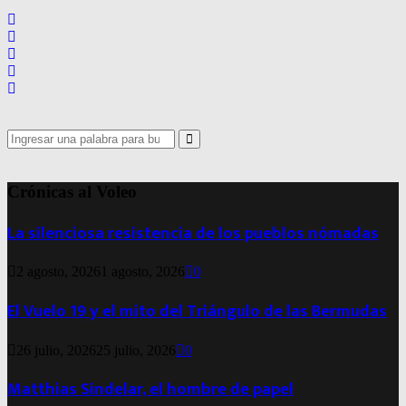
Search
for:
Search
Crónicas al Voleo
La silenciosa resistencia de los pueblos nómadas
2 agosto, 2026
1 agosto, 2026
0
El Vuelo 19 y el mito del Triángulo de las Bermudas
26 julio, 2026
25 julio, 2026
0
Matthias Sindelar, el hombre de papel