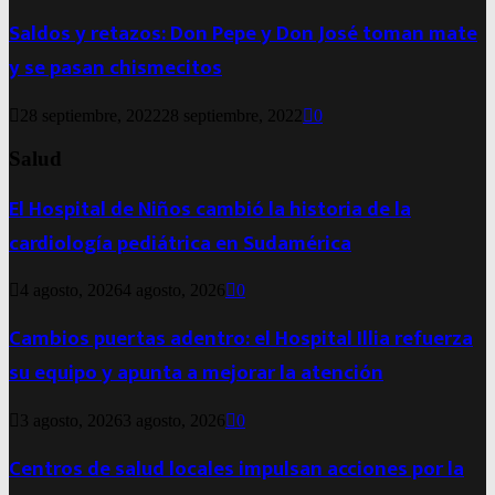
Saldos y retazos: Don Pepe y Don José toman mate
y se pasan chismecitos
28 septiembre, 2022
28 septiembre, 2022
0
Salud
El Hospital de Niños cambió la historia de la
cardiología pediátrica en Sudamérica
4 agosto, 2026
4 agosto, 2026
0
Cambios puertas adentro: el Hospital Illia refuerza
su equipo y apunta a mejorar la atención
3 agosto, 2026
3 agosto, 2026
0
Centros de salud locales impulsan acciones por la