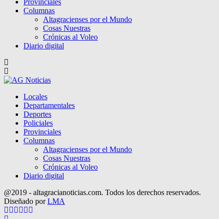
Provinciales
Columnas
Altagracienses por el Mundo
Cosas Nuestras
Crónicas al Voleo
Diario digital
Locales
Departamentales
Deportes
Policiales
Provinciales
Columnas
Altagracienses por el Mundo
Cosas Nuestras
Crónicas al Voleo
Diario digital
@2019 - altagracianoticias.com. Todos los derechos reservados.
Diseñado por
LMA
Facebook
Twitter
Instagram
Pinterest
Google
Youtube