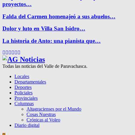
proyectos…
Falda del Carmen homenajeó a sus abuelos…
Dolor y luto en Villa San Isidro…
La historia de Anto: una pianista que…
Facebook
Twitter
Instagram
Pinterest
Google
Youtube
Todas las noticias del Valle de Paravachasca.
Locales
Departamentales
Deportes
Policiales
Provinciales
Columnas
Altagracienses por el Mundo
Cosas Nuestras
Crónicas al Voleo
Diario digital