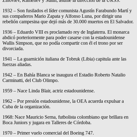
Zinoviev, Kamenev y Stalin, asume la dirección de la URSS.
1932 – Son fusilados el líder comunista Agustín Farabundo Martí y
sus compañeros Mario Zapata y Alfonso Luna, por dirigir una
rebelión campesina que dejó más de 30.000 muertos en El Salvador.
1936 – Eduardo VIII es proclamado rey de Inglaterra. El monarca
abdicó porteriormente para poder casarse con la estadounidense
Wallis Simpson, que no podía compartir con él el trono por ser
divorciada.
1941 – La guarnición italiana de Tobruk (Libia) capitula ante las
fuerzas aliadas.
1942 – En Bahía Blanca se inaugura el Estadio Roberto Natalio
Carminatti, del Club Olimpo.
1959 – Nace Linda Blair, actriz estadounidense.
1962 – Por presión estadounidense, la OEA acuerda expulsar a
Cuba de la organización.
1968: Nace Mauricio Serna, futbolista colombiano que brillara en
Boca Juniors y jugara en Talleres de Córdoba.
1970 – Primer vuelo comercial del Boeing 747.