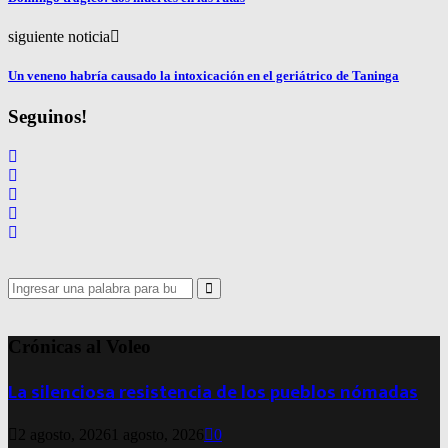
siguiente noticia
Un veneno habría causado la intoxicación en el geriátrico de Taninga
Seguinos!
Search
for:
Search
Crónicas al Voleo
La silenciosa resistencia de los pueblos nómadas
2 agosto, 2026
1 agosto, 2026
0