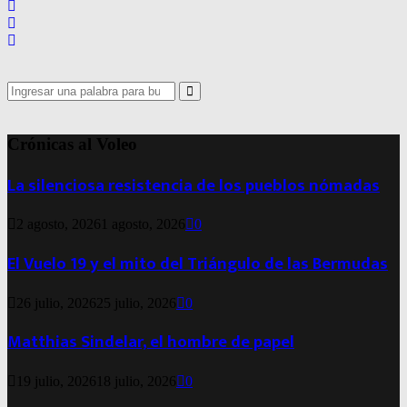
Search
for:
Search
Crónicas al Voleo
La silenciosa resistencia de los pueblos nómadas
2 agosto, 2026
1 agosto, 2026
0
El Vuelo 19 y el mito del Triángulo de las Bermudas
26 julio, 2026
25 julio, 2026
0
Matthias Sindelar, el hombre de papel
19 julio, 2026
18 julio, 2026
0