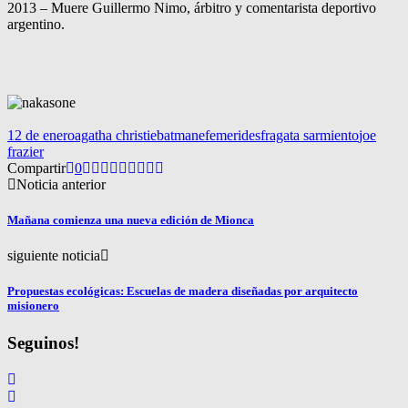
2013 – Muere Guillermo Nimo, árbitro y comentarista deportivo
argentino.
12 de enero
agatha christie
batman
efemerides
fragata sarmiento
joe
frazier
Compartir
0
Noticia anterior
Mañana comienza una nueva edición de Mionca
siguiente noticia
Propuestas ecológicas: Escuelas de madera diseñadas por arquitecto
misionero
Seguinos!