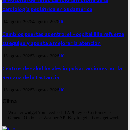
El Hospital de Niños cambió la historia de la
cardiología pediátrica en Sudamérica
4 agosto, 2026
4 agosto, 2026
0
Cambios puertas adentro: el Hospital Illia refuerza
su equipo y apunta a mejorar la atención
3 agosto, 2026
3 agosto, 2026
0
Centros de salud locales impulsan acciones por la
Semana de la Lactancia
3 agosto, 2026
3 agosto, 2026
0
Clima
Weather widget
You need to fill API key to Customize >
General Options > Weather API Key to get this widget work.