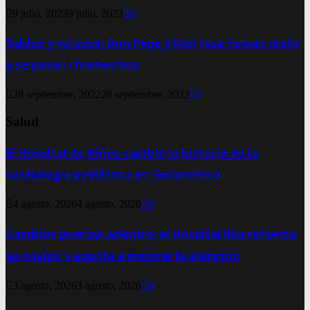
9 julio, 2023
9 julio, 2023
0
Saldos y retazos: Don Pepe y Don José toman mate
y se pasan chismecitos
28 septiembre, 2022
28 septiembre, 2022
0
Salud
El Hospital de Niños cambió la historia de la
cardiología pediátrica en Sudamérica
4 agosto, 2026
4 agosto, 2026
0
Cambios puertas adentro: el Hospital Illia refuerza
su equipo y apunta a mejorar la atención
3 agosto, 2026
3 agosto, 2026
0