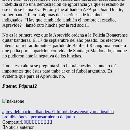
indebida si no una demostración de ignorancia ya que el estadio de
ese club se llama Eva Perón y fue afiliado a AFA por Juan Duarte,
su hermano”, fueron algunas de las críticas de los hinchas
indignados. “Hay que cambiarle también el nombre al estadio,
Aprevide?”, lanzó otro hincha por la red social.
No es la primera vez que la Aprevide ordena a la Policía Bonaerense
quitar banderas. El 17 de septiembre del año pasado, los efectivos
intentaron retirar durante el partido de Banfield-Racing una bandera
que pedía por la aparición con vida de Santiago Maldonado, aunque
no pudieron ante la negativa de los hinchas.
Uno a esta altura se pregunta si no habrá cuestiones mucho más
importantes que éstas para trabajar en el fútbol argentino. Es
evidente que para el Aprevide, no.
Fuente: Página12
aprevide
b nacional
bandera
El fútbol de ascenso y una insólita
prohibición
eva peron
sarmiento de junin
Compartir
0
Noticia anterior