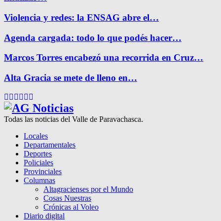
Violencia y redes: la ENSAG abre el…
Agenda cargada: todo lo que podés hacer…
Marcos Torres encabezó una recorrida en Cruz…
Alta Gracia se mete de lleno en…
Facebook
Twitter
Instagram
Pinterest
Google
Youtube
Todas las noticias del Valle de Paravachasca.
Locales
Departamentales
Deportes
Policiales
Provinciales
Columnas
Altagracienses por el Mundo
Cosas Nuestras
Crónicas al Voleo
Diario digital