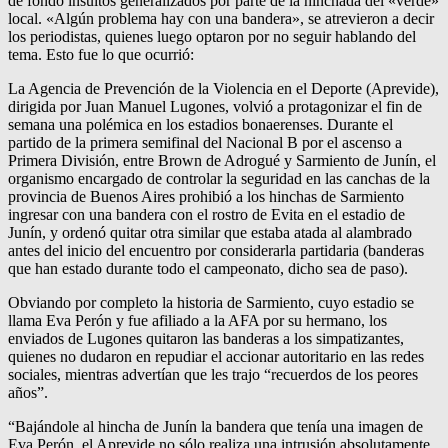
de fondo insultos generalizados por parte de la hinchada del «verde»
local. «Algún problema hay con una bandera», se atrevieron a decir
los periodistas, quienes luego optaron por no seguir hablando del
tema. Esto fue lo que ocurrió:
La Agencia de Prevención de la Violencia en el Deporte (Aprevide),
dirigida por Juan Manuel Lugones, volvió a protagonizar el fin de
semana una polémica en los estadios bonaerenses. Durante el
partido de la primera semifinal del Nacional B por el ascenso a
Primera División, entre Brown de Adrogué y Sarmiento de Junín, el
organismo encargado de controlar la seguridad en las canchas de la
provincia de Buenos Aires prohibió a los hinchas de Sarmiento
ingresar con una bandera con el rostro de Evita en el estadio de
Junín, y ordenó quitar otra similar que estaba atada al alambrado
antes del inicio del encuentro por considerarla partidaria (banderas
que han estado durante todo el campeonato, dicho sea de paso).
Obviando por completo la historia de Sarmiento, cuyo estadio se
llama Eva Perón y fue afiliado a la AFA por su hermano, los
enviados de Lugones quitaron las banderas a los simpatizantes,
quienes no dudaron en repudiar el accionar autoritario en las redes
sociales, mientras advertían que les trajo “recuerdos de los peores
años”.
“Bajándole al hincha de Junín la bandera que tenía una imagen de
Eva Perón, el Aprevide no sólo realiza una intrusión absolutamente