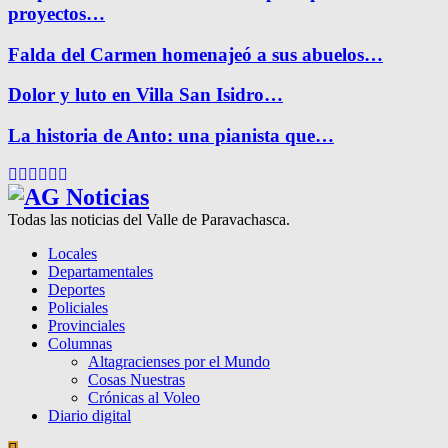
proyectos…
Falda del Carmen homenajeó a sus abuelos…
Dolor y luto en Villa San Isidro…
La historia de Anto: una pianista que…
Facebook
Twitter
Instagram
Pinterest
Google
Youtube
Todas las noticias del Valle de Paravachasca.
Locales
Departamentales
Deportes
Policiales
Provinciales
Columnas
Altagracienses por el Mundo
Cosas Nuestras
Crónicas al Voleo
Diario digital