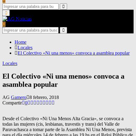
Search
for:
Search
Primary
Menu
Search
for:
Search
Home
Locales
El Colectivo «Ni una menos» convoca a asamblea popular
Locales
El Colectivo «Ni una menos» convoca a
asamblea popular
AG
Gamero
8 febrero, 2018
Compartir
0
Desde el Colectivo «Ni Una Menos Alta Gracia», se convoca a
todas las mujeres (cis, lesbianas, travestis y trans) del Valle de
Paravachasca a tomar parte de la Asamblea Ni Una Menos, prevista
para el día miércoles 14 de febrero a las 19 hs en el Reloj Público de