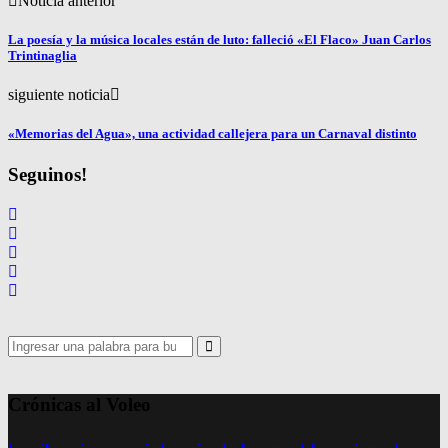
Noticia anterior
La poesía y la música locales están de luto: falleció «El Flaco» Juan Carlos
Trintinaglia
siguiente noticia
«Memorias del Agua», una actividad callejera para un Carnaval distinto
Seguinos!
Search
for:
Search
Crónicas al Voleo