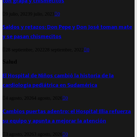
con grapa y chismecitos
9 julio, 2023
9 julio, 2023
0
Saldos y retazos: Don Pepe y Don José toman mate
y se pasan chismecitos
28 septiembre, 2022
28 septiembre, 2022
0
Salud
El Hospital de Niños cambió la historia de la
cardiología pediátrica en Sudamérica
4 agosto, 2026
4 agosto, 2026
0
Cambios puertas adentro: el Hospital Illia refuerza
su equipo y apunta a mejorar la atención
3 agosto, 2026
3 agosto, 2026
0