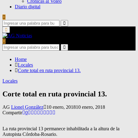
Crónicas al Voleo
Diario digital
Search
for:
Search
Primary
Menu
Search
for:
Search
Home
Locales
Corte total en ruta provincial 13.
Locales
Corte total en ruta provincial 13.
AG
Lionel González
10 enero, 2018
10 enero, 2018
Compartir
0
La ruta provincial 13 permanece inhabilitada a la altura de la
Autopista Córdoba-Rosario.