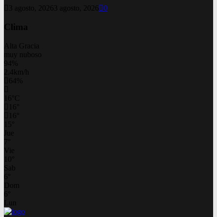
3 agosto, 2026
3 agosto, 2026
0
Clima
Alta Gracia
muy nuboso
94%
2.4km/h
64%
16
°
C
16
°
16
°
15
°
Jue
7
°
Vie
10
°
Sab
6
°
Dom
6
°
Lun