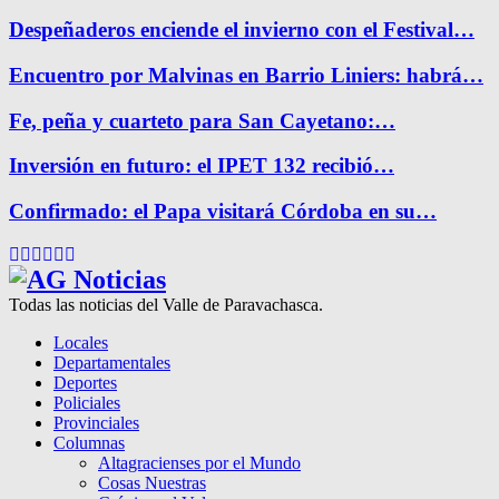
Despeñaderos enciende el invierno con el Festival…
Encuentro por Malvinas en Barrio Liniers: habrá…
Fe, peña y cuarteto para San Cayetano:…
Inversión en futuro: el IPET 132 recibió…
Confirmado: el Papa visitará Córdoba en su…
Facebook
Twitter
Instagram
Pinterest
Google
Youtube
Todas las noticias del Valle de Paravachasca.
Locales
Departamentales
Deportes
Policiales
Provinciales
Columnas
Altagracienses por el Mundo
Cosas Nuestras