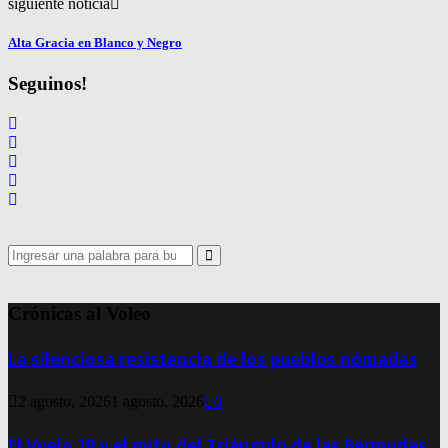
siguiente noticia
Alta Gracia en Blanco y Negro
Seguinos!
Search
for:
Search
Crónicas al Voleo
La silenciosa resistencia de los pueblos nómadas
2 agosto, 2026
1 agosto, 2026
0
El Vuelo 19 y el mito del Triángulo de las Bermudas