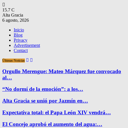
15.7
C
Alta Gracia
6 agosto, 2026
Inicio
Blog
Privacy
Advertisement
Contact
Últimas Noticias
Orgullo Merengue: Mateo Márquez fue convocado
al…
“No dormí de la emoción”: a los…
Alta Gracia se unió por Jazmín en…
Expectativa total: el Papa León XIV vendrá…
El Concejo aprobó el aumento del agua:…