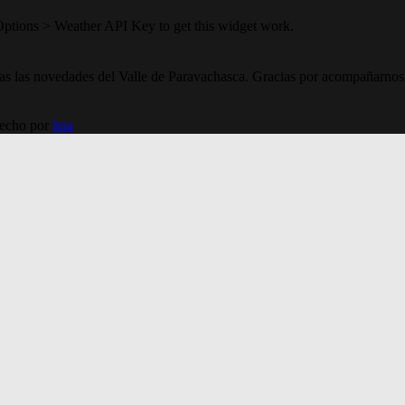
Options > Weather API Key to get this widget work.
todas las novedades del Valle de Paravachasca. Gracias por acompañarnos
Hecho por
lma