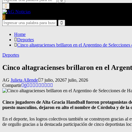
for:
Search
Primary
Menu
Search
for:
Search
Home
Deportes
Cinco altagracienses brillaron en el Argentino de Selecciones
Deportes
Cinco altagracienses brillaron en el Argen
AG
Julieta Allende
7 julio, 2026
7 julio, 2026
Compartir
0
Cinco jugadores de Alta Gracia Handball fueron protagonistas 
puesto masculino, dejaron en alto el nombre de Córdoba y de la 
En el deporte, los logros colectivos también se construyen gracias al 
de orgullo gracias a la destacada participación de cinco deportistas loc