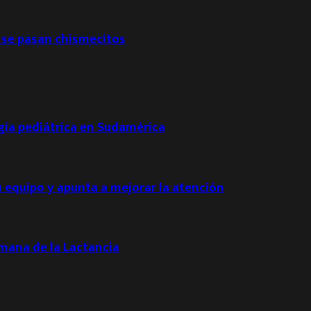
 se pasan chismecitos
ogía pediátrica en Sudamérica
u equipo y apunta a mejorar la atención
emana de la Lactancia