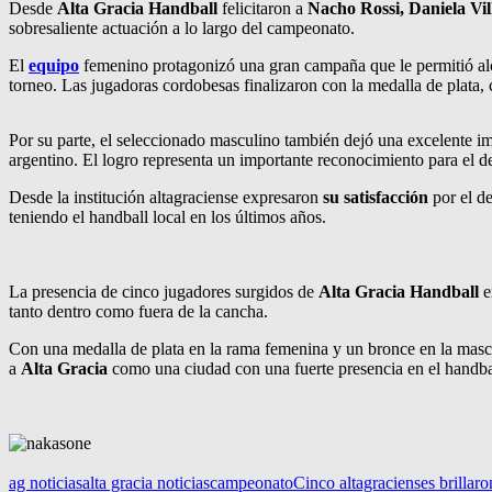
Desde
Alta Gracia Handball
felicitaron a
Nacho Rossi, Daniela Vil
sobresaliente actuación a lo largo del campeonato.
El
equipo
femenino protagonizó una gran campaña que le permitió al
torneo. Las jugadoras cordobesas finalizaron con la medalla de plata, 
Por su parte, el seleccionado masculino también dejó una excelente i
argentino. El logro representa un importante reconocimiento para el de
Desde la institución altagraciense expresaron
su satisfacción
por el d
teniendo el handball local en los últimos años.
La presencia de cinco jugadores surgidos de
Alta Gracia Handball
e
tanto dentro como fuera de la cancha.
Con una medalla de plata en la rama femenina y un bronce en la mascul
a
Alta Gracia
como una ciudad con una fuerte presencia en el handbal
ag noticias
alta gracia noticias
campeonato
Cinco altagracienses brillar