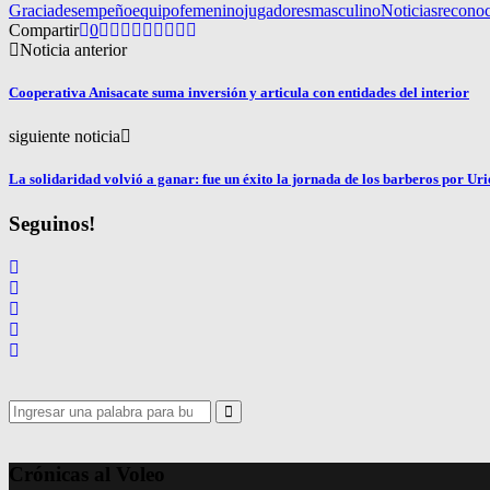
Gracia
desempeño
equipo
femenino
jugadores
masculino
Noticias
recono
Compartir
0
Noticia anterior
Cooperativa Anisacate suma inversión y articula con entidades del interior
siguiente noticia
La solidaridad volvió a ganar: fue un éxito la jornada de los barberos por Uri
Seguinos!
Search
for:
Search
Crónicas al Voleo