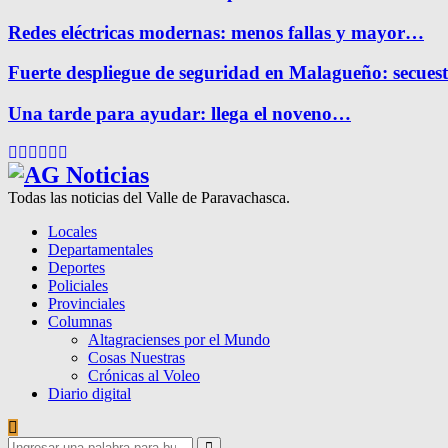
Redes eléctricas modernas: menos fallas y mayor…
Fuerte despliegue de seguridad en Malagueño: secue
Una tarde para ayudar: llega el noveno…
Facebook
Twitter
Instagram
Pinterest
Google
Youtube
Todas las noticias del Valle de Paravachasca.
Locales
Departamentales
Deportes
Policiales
Provinciales
Columnas
Altagracienses por el Mundo
Cosas Nuestras
Crónicas al Voleo
Diario digital
Search