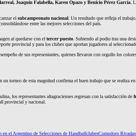
larreal, Joaquín Falabella, Karen Opazo y Benicio Pérez García
. 
canzar el
subcampeonato nacional
. Un resultado que refleja el trabaj
consolidándose entre las mejores selecciones del país.
magen al quedarse con el
tercer puesto
. Subiendo al podio tras una dest
porte provincial y para los clubes que aportan jugadores al seleccionad
esempeño de sus representantes, quienes llevaron con orgullo los color
n un torneo de esta magnitud confirma el buen trabajo que se realiza en
ina, los representantes altagracienses regresan con la satisfacción de
h
l provincial y nacional.
on en el Argentino de Selecciones de Handball
clubes
Comodoro Rivadav