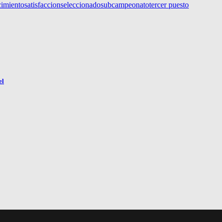
cimiento
satisfaccion
seleccionado
subcampeonato
tercer puesto
el