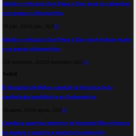
Saldos y retazos: Don Pepe y Don José se calientan
con grapa y chismecitos
9 julio, 2023
9 julio, 2023
0
Saldos y retazos: Don Pepe y Don José toman mate
y se pasan chismecitos
28 septiembre, 2022
28 septiembre, 2022
0
Salud
El Hospital de Niños cambió la historia de la
cardiología pediátrica en Sudamérica
4 agosto, 2026
4 agosto, 2026
0
Cambios puertas adentro: el Hospital Illia refuerza
su equipo y apunta a mejorar la atención