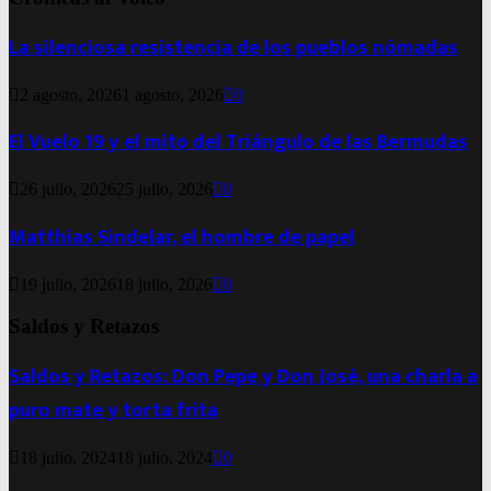
La silenciosa resistencia de los pueblos nómadas
2 agosto, 2026
1 agosto, 2026
0
El Vuelo 19 y el mito del Triángulo de las Bermudas
26 julio, 2026
25 julio, 2026
0
Matthias Sindelar, el hombre de papel
19 julio, 2026
18 julio, 2026
0
Saldos y Retazos
Saldos y Retazos: Don Pepe y Don José, una charla a
puro mate y torta frita
18 julio, 2024
18 julio, 2024
0