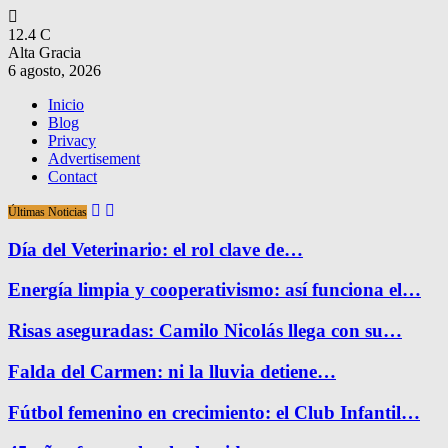
12.4
C
Alta Gracia
6 agosto, 2026
Inicio
Blog
Privacy
Advertisement
Contact
Últimas Noticias
Día del Veterinario: el rol clave de…
Energía limpia y cooperativismo: así funciona el…
Risas aseguradas: Camilo Nicolás llega con su…
Falda del Carmen: ni la lluvia detiene…
Fútbol femenino en crecimiento: el Club Infantil…