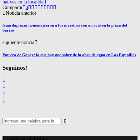
nativas en la localidad
Compartir
0
Noticia anterior
Guardaplazas homenajearon a los maestros con un acto en la plaza del
barrio
siguiente noticia
Potrero de Garay: lo que hay que saber de la obra de agua en Los Espinillos
Seguinos!
Search
for:
Search
Crónicas al Voleo