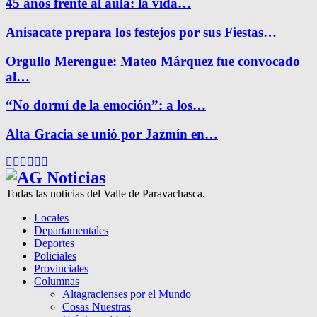
45 años frente al aula: la vida…
Anisacate prepara los festejos por sus Fiestas…
Orgullo Merengue: Mateo Márquez fue convocado
al…
“No dormí de la emoción”: a los…
Alta Gracia se unió por Jazmín en…
Facebook
Twitter
Instagram
Pinterest
Google
Youtube
Todas las noticias del Valle de Paravachasca.
Locales
Departamentales
Deportes
Policiales
Provinciales
Columnas
Altagracienses por el Mundo
Cosas Nuestras