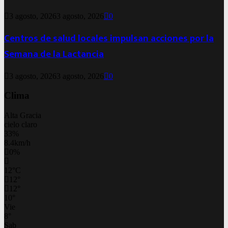
3 agosto, 2026
3 agosto, 2026
0
Centros de salud locales impulsan acciones por la
Semana de la Lactancia
3 agosto, 2026
3 agosto, 2026
0
Clima
Alta Gracia
cielo claro
33%
8.4km/h
0%
12
°
C
12
°
12
°
10
°
Vie
8
°
Sab