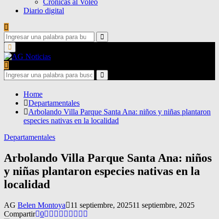
Crónicas al Voleo
Diario digital
Search
for:
Search
Primary
Menu
Search
for:
Search
Home
Departamentales
Arbolando Villa Parque Santa Ana: niños y niñas plantaron
especies nativas en la localidad
Departamentales
Arbolando Villa Parque Santa Ana: niños
y niñas plantaron especies nativas en la
localidad
AG
Belen Montoya
11 septiembre, 2025
11 septiembre, 2025
Compartir
0