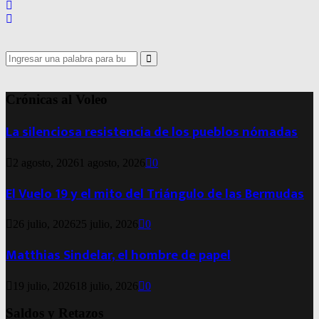
Search
for:
Search
Crónicas al Voleo
La silenciosa resistencia de los pueblos nómadas
2 agosto, 2026
1 agosto, 2026
0
El Vuelo 19 y el mito del Triángulo de las Bermudas
26 julio, 2026
25 julio, 2026
0
Matthias Sindelar, el hombre de papel
19 julio, 2026
18 julio, 2026
0
Saldos y Retazos