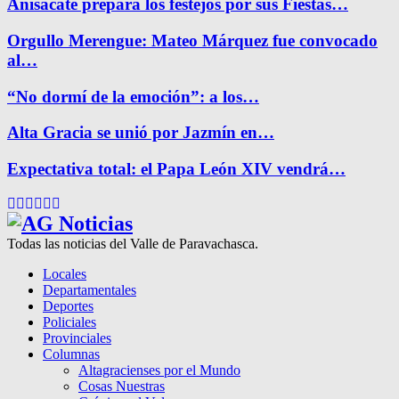
Anisacate prepara los festejos por sus Fiestas…
Orgullo Merengue: Mateo Márquez fue convocado
al…
“No dormí de la emoción”: a los…
Alta Gracia se unió por Jazmín en…
Expectativa total: el Papa León XIV vendrá…
Facebook
Twitter
Instagram
Pinterest
Google
Youtube
Todas las noticias del Valle de Paravachasca.
Locales
Departamentales
Deportes
Policiales
Provinciales
Columnas
Altagracienses por el Mundo
Cosas Nuestras