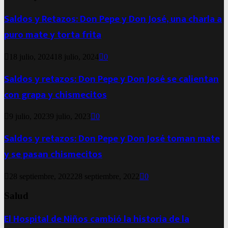
Saldos y Retazos: Don Pepe y Don José, una charla a
puro mate y torta frita
18 julio, 2024
18 julio, 2024
0
Saldos y retazos: Don Pepe y Don José se calientan
con grapa y chismecitos
9 julio, 2023
9 julio, 2023
0
Saldos y retazos: Don Pepe y Don José toman mate
y se pasan chismecitos
28 septiembre, 2022
28 septiembre, 2022
0
Salud
El Hospital de Niños cambió la historia de la