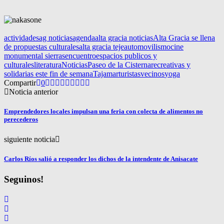
actividades
ag noticias
agenda
alta gracia noticias
Alta Gracia se llena
de propuestas culturales
alta gracia teje
automovilismo
cine
monumental sierras
encuentro
espacios publicos y
culturales
literatura
Noticias
Paseo de la Cisterna
recreativas y
solidarias este fin de semana
Tajamar
turistas
vecinos
yoga
Compartir
0
Noticia anterior
Emprendedores locales impulsan una feria con colecta de alimentos no
perecederos
siguiente noticia
Carlos Ríos salió a responder los dichos de la intendente de Anisacate
Seguinos!