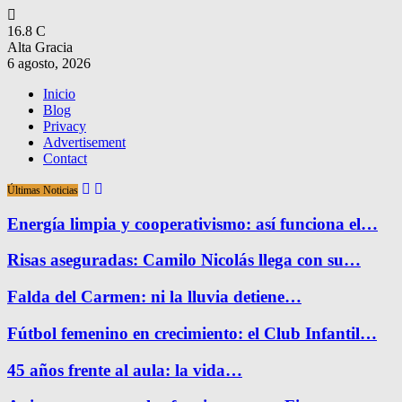
16.8
C
Alta Gracia
6 agosto, 2026
Inicio
Blog
Privacy
Advertisement
Contact
Últimas Noticias
Energía limpia y cooperativismo: así funciona el…
Risas aseguradas: Camilo Nicolás llega con su…
Falda del Carmen: ni la lluvia detiene…
Fútbol femenino en crecimiento: el Club Infantil…
45 años frente al aula: la vida…