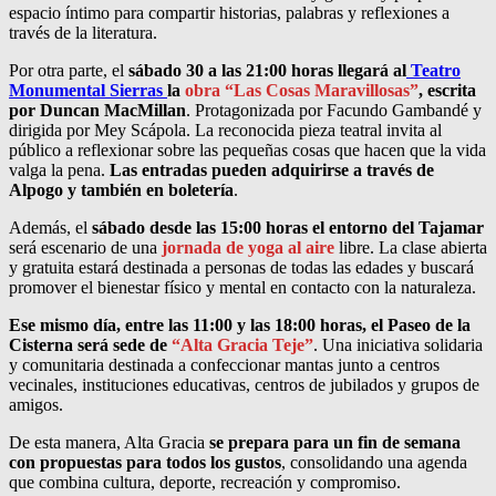
espacio íntimo para compartir historias, palabras y reflexiones a
través de la literatura.
Por otra parte, el
sábado 30 a las 21:00 horas llegará al
Teatro
Monumental Sierras
la
obra “Las Cosas Maravillosas”
, escrita
por Duncan MacMillan
. Protagonizada por Facundo Gambandé y
dirigida por Mey Scápola. La reconocida pieza teatral invita al
público a reflexionar sobre las pequeñas cosas que hacen que la vida
valga la pena.
Las entradas pueden adquirirse a través de
Alpogo y también en boletería
.
Además, el
sábado desde las 15:00 horas el entorno del Tajamar
será escenario de una
jornada de yoga al aire
libre. La clase abierta
y gratuita estará destinada a personas de todas las edades y buscará
promover el bienestar físico y mental en contacto con la naturaleza.
Ese mismo día, entre las 11:00 y las 18:00 horas, el Paseo de la
Cisterna será sede de
“Alta Gracia Teje”
. Una iniciativa solidaria
y comunitaria destinada a confeccionar mantas junto a centros
vecinales, instituciones educativas, centros de jubilados y grupos de
amigos.
De esta manera, Alta Gracia
se prepara para un fin de semana
con propuestas para todos los gustos
, consolidando una agenda
que combina cultura, deporte, recreación y compromiso.