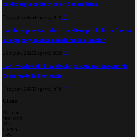
cardiología pediátrica en Sudamérica
4 agosto, 2026
4 agosto, 2026
0
Cambios puertas adentro: el Hospital Illia refuerza
su equipo y apunta a mejorar la atención
3 agosto, 2026
3 agosto, 2026
0
Centros de salud locales impulsan acciones por la
Semana de la Lactancia
3 agosto, 2026
3 agosto, 2026
0
Clima
Alta Gracia
cielo claro
33%
11km/h
4%