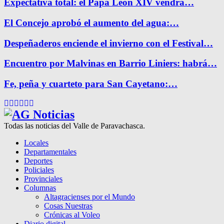
Expectativa total: el Papa León XIV vendrá…
El Concejo aprobó el aumento del agua:…
Despeñaderos enciende el invierno con el Festival…
Encuentro por Malvinas en Barrio Liniers: habrá…
Fe, peña y cuarteto para San Cayetano:…
Facebook
Twitter
Instagram
Pinterest
Google
Youtube
Todas las noticias del Valle de Paravachasca.
Locales
Departamentales
Deportes
Policiales
Provinciales
Columnas
Altagracienses por el Mundo
Cosas Nuestras
Crónicas al Voleo
Diario digital