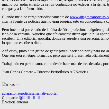
mucho por andar en esto de seguir contándole novedades a la gente, tal
colegas y a la información.
Cuando me hice cargo periodísticamente de
www.altagracianoticias.
citar la fuente de noticias que no eran propias, esto en concordancia 
Pero bueno, si por el lado de la falta de ética profesional, alguien qu
lado de la ventana. Aquellos que cínicamente dicen aplaudir “la aparic
escriben. Una editorial apócrifa, donde se agrede a una persona, tamp
lo que uno escribe o dice.
Acá estoy, junto a un grupo de gente joven, haciendo por y para los a
Que aún está en etapa formativa, pero que será presentada oficialment
Trabajando en periodismo, como desde hace más de tres décadas, por m
Juan Carlos Gamero – Director Periodístico AGNoticias
aclaracion
agnoticias
alternativa
portal
Compartir
0
Noticia anterior