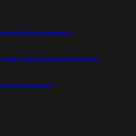
ogía pediátrica en Sudamérica
u equipo y apunta a mejorar la atención
emana de la Lactancia