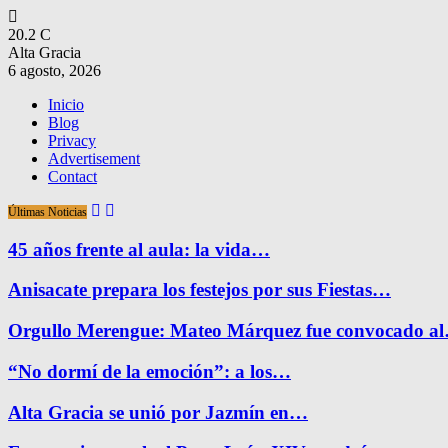
20.2
C
Alta Gracia
6 agosto, 2026
Inicio
Blog
Privacy
Advertisement
Contact
Últimas Noticias
45 años frente al aula: la vida…
Anisacate prepara los festejos por sus Fiestas…
Orgullo Merengue: Mateo Márquez fue convocado a
“No dormí de la emoción”: a los…
Alta Gracia se unió por Jazmín en…