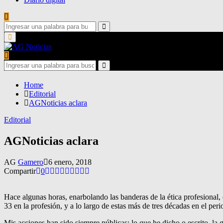
Search
for:
Search
Primary
Menu
Search
for:
Search
Home
Editorial
AGNoticias aclara
Editorial
AGNoticias aclara
AG
Gamero
6 enero, 2018
Compartir
0
Hace algunas horas, enarbolando las banderas de la ética profesional,
33 en la profesión, y a lo largo de estas más de tres décadas en el per
Mis acciones han sido siempre públicas; lo que he dicho o escrito, la g