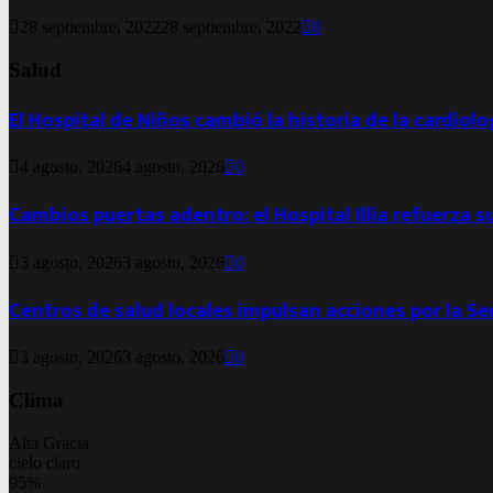
28 septiembre, 2022
28 septiembre, 2022
0
Salud
El Hospital de Niños cambió la historia de la cardiol
4 agosto, 2026
4 agosto, 2026
0
Cambios puertas adentro: el Hospital Illia refuerza s
3 agosto, 2026
3 agosto, 2026
0
Centros de salud locales impulsan acciones por la S
3 agosto, 2026
3 agosto, 2026
0
Clima
Alta Gracia
cielo claro
95%