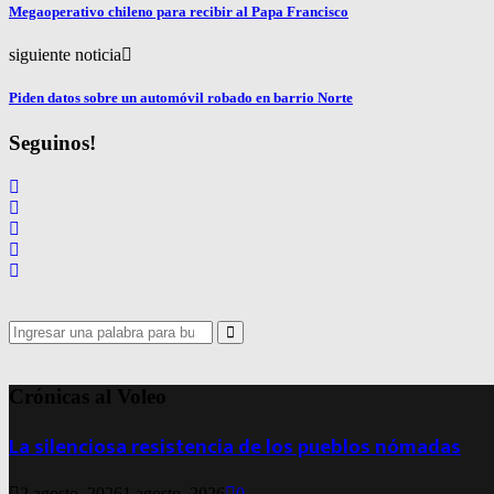
Megaoperativo chileno para recibir al Papa Francisco
siguiente noticia
Piden datos sobre un automóvil robado en barrio Norte
Seguinos!
Search
for:
Search
Crónicas al Voleo
La silenciosa resistencia de los pueblos nómadas
2 agosto, 2026
1 agosto, 2026
0