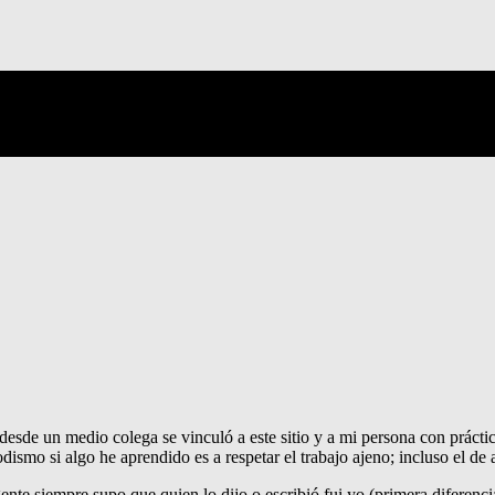
 desde un medio colega se vinculó a este sitio y a mi persona con práct
iodismo si algo he aprendido es a respetar el trabajo ajeno; incluso el de
ente siempre supo que quien lo dijo o escribió fui yo (primera diferenci