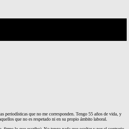
icas periodísticas que no me corresponden. Tengo 55 años de vida, y
 aquellos que no es respetado ni en su propio ámbito laboral.
a, firmo lo que escribo). No tengo nada que ocultar y por el contrario,