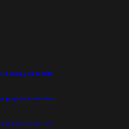
puro mate y torta frita
con grapa y chismecitos
 se pasan chismecitos