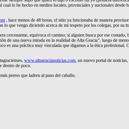
 cual lo he hecho en medios locales, provinciales y nacionales desde ha
com
, hace menos de 48 horas, el sitio ya funcionaba de manera provisor
con lo que vengo diciendo acerca de mi respeto por los colegas, por su t
isiera cercenarme, equivoca el camino; si alguien busca por ese costado,
ión de una nueva mirada en la realidad de Alta Gracia”, luego de menosp
oco es una práctica muy vinculada que digamos a la ética profesional. 
ltagracienses,
www.altagracianoticias.com
, un nuevo portal de noticias,
e dentro de poco.
ás perros que ladren al paso del caballo.