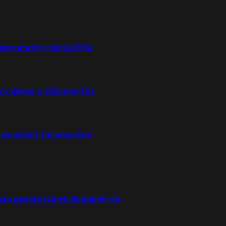
puro mate y torta frita
con grapa y chismecitos
 se pasan chismecitos
ogía pediátrica en Sudamérica