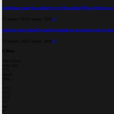
Cambios puertas adentro: el Hospital Illia refuerza s
3 agosto, 2026
3 agosto, 2026
0
Centros de salud locales impulsan acciones por la S
3 agosto, 2026
3 agosto, 2026
0
Clima
Alta Gracia
cielo claro
87%
6km/h
0%
15
°
C
15
°
15
°
13
°
Jue
6
°