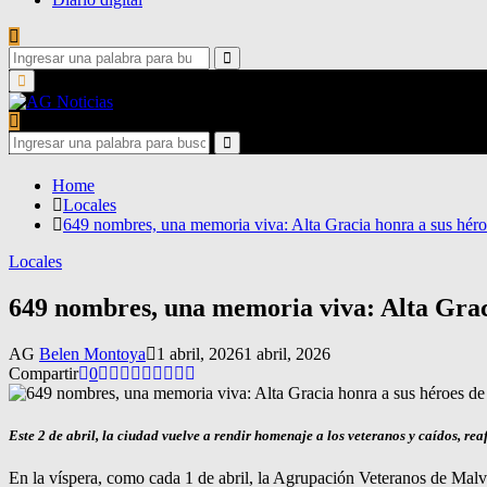
Search
for:
Search
Primary
Menu
Search
for:
Search
Home
Locales
649 nombres, una memoria viva: Alta Gracia honra a sus hér
Locales
649 nombres, una memoria viva: Alta Grac
AG
Belen Montoya
1 abril, 2026
1 abril, 2026
Compartir
0
Este 2 de abril, la ciudad vuelve a rendir homenaje a los veteranos y caídos, r
En la víspera, como cada 1 de abril, la Agrupación Veteranos de Malvi