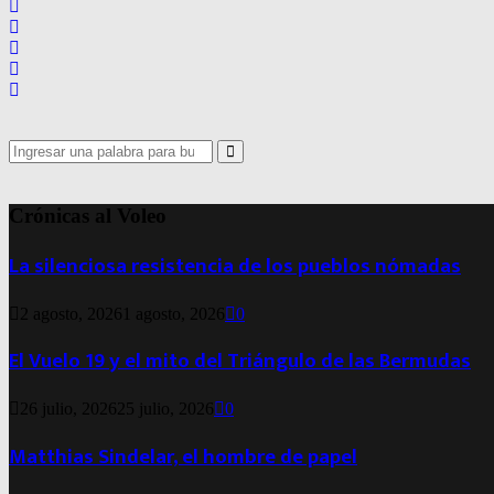
Search
for:
Search
Crónicas al Voleo
La silenciosa resistencia de los pueblos nómadas
2 agosto, 2026
1 agosto, 2026
0
El Vuelo 19 y el mito del Triángulo de las Bermudas
26 julio, 2026
25 julio, 2026
0
Matthias Sindelar, el hombre de papel