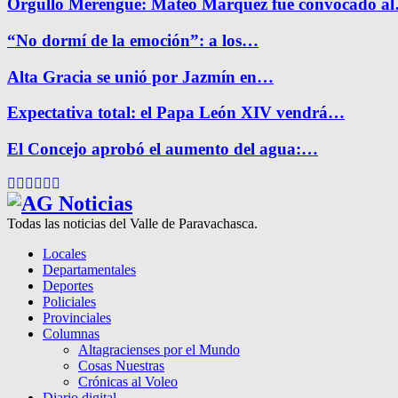
Orgullo Merengue: Mateo Márquez fue convocado a
“No dormí de la emoción”: a los…
Alta Gracia se unió por Jazmín en…
Expectativa total: el Papa León XIV vendrá…
El Concejo aprobó el aumento del agua:…
Facebook
Twitter
Instagram
Pinterest
Google
Youtube
Todas las noticias del Valle de Paravachasca.
Locales
Departamentales
Deportes
Policiales
Provinciales
Columnas
Altagracienses por el Mundo
Cosas Nuestras
Crónicas al Voleo
Diario digital