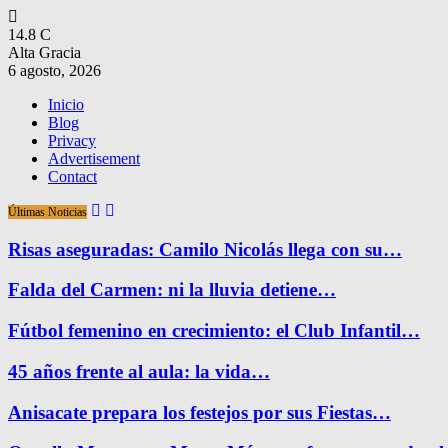
14.8
C
Alta Gracia
6 agosto, 2026
Inicio
Blog
Privacy
Advertisement
Contact
Últimas Noticias
Risas aseguradas: Camilo Nicolás llega con su…
Falda del Carmen: ni la lluvia detiene…
Fútbol femenino en crecimiento: el Club Infantil…
45 años frente al aula: la vida…
Anisacate prepara los festejos por sus Fiestas…