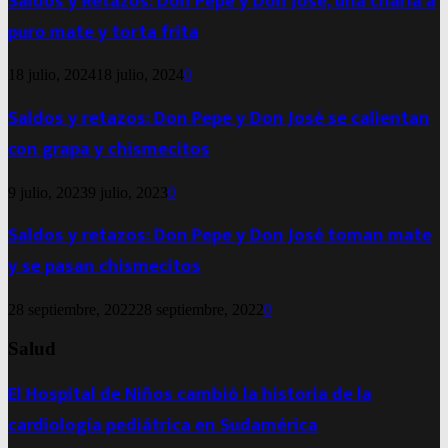
Saldos y Retazos: Don Pepe y Don José, una charla a
puro mate y torta frita
18 julio, 2024
18 julio, 2024
0
Saldos y retazos: Don Pepe y Don José se calientan
con grapa y chismecitos
9 julio, 2023
9 julio, 2023
0
Saldos y retazos: Don Pepe y Don José toman mate
y se pasan chismecitos
28 septiembre, 2022
28 septiembre, 2022
0
Salud
El Hospital de Niños cambió la historia de la
cardiología pediátrica en Sudamérica