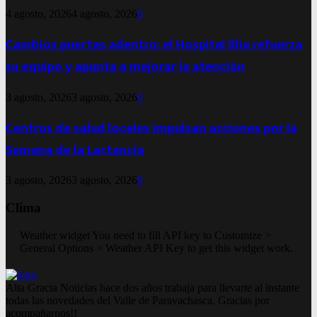
4 agosto, 2026
4 agosto, 2026
0
Cambios puertas adentro: el Hospital Illia refuerza
su equipo y apunta a mejorar la atención
3 agosto, 2026
3 agosto, 2026
0
Centros de salud locales impulsan acciones por la
Semana de la Lactancia
3 agosto, 2026
3 agosto, 2026
0
Clima
Weather widget
You need to fill API key to Customize >
General Options > Weather API Key to get this widget work.
Alta Gracia Noticias hace dos años trabaja para llevarte al instante
todas las novedades del Valle de Paravachasca. Gracias por
acompañarnos!!