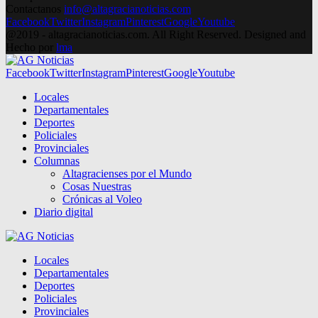
Contactanos
info@altagracianoticias.com
Facebook
Twitter
Instagram
Pinterest
Google
Youtube
@2019 - altagracianoticias.com. All Right Reserved. Designed and
Hecho por
lma
Facebook
Twitter
Instagram
Pinterest
Google
Youtube
Locales
Departamentales
Deportes
Policiales
Provinciales
Columnas
Altagracienses por el Mundo
Cosas Nuestras
Crónicas al Voleo
Diario digital
Locales
Departamentales
Deportes
Policiales
Provinciales