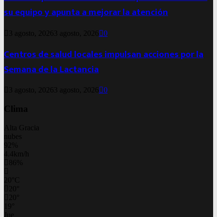
su equipo y apunta a mejorar la atención
3 agosto, 2026
3 agosto, 2026
0
Centros de salud locales impulsan acciones por la
Semana de la Lactancia
3 agosto, 2026
3 agosto, 2026
0
Clima
Alta Gracia
nubes
92%
4.4km/h
86%
20
°
C
20
°
20
°
19
°
Jue