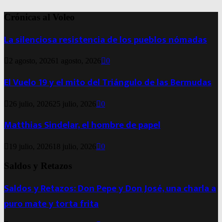
Crónicas al Voleo
La silenciosa resistencia de los pueblos nómadas
2 agosto, 2026
1 agosto, 2026
0
El Vuelo 19 y el mito del Triángulo de las Bermudas
26 julio, 2026
25 julio, 2026
0
Matthias Sindelar, el hombre de papel
19 julio, 2026
18 julio, 2026
0
Saldos y Retazos
Saldos y Retazos: Don Pepe y Don José, una charla a
puro mate y torta frita