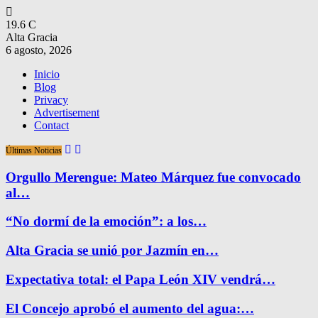
19.6
C
Alta Gracia
6 agosto, 2026
Inicio
Blog
Privacy
Advertisement
Contact
Últimas Noticias
Orgullo Merengue: Mateo Márquez fue convocado
al…
“No dormí de la emoción”: a los…
Alta Gracia se unió por Jazmín en…
Expectativa total: el Papa León XIV vendrá…
El Concejo aprobó el aumento del agua:…