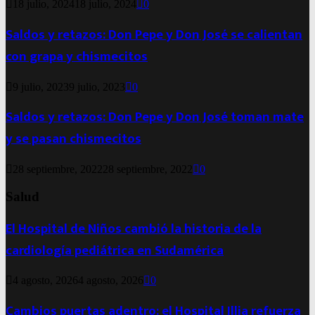
18 julio, 2024
18 julio, 2024
0
Saldos y retazos: Don Pepe y Don José se calientan
con grapa y chismecitos
9 julio, 2023
9 julio, 2023
0
Saldos y retazos: Don Pepe y Don José toman mate
y se pasan chismecitos
28 septiembre, 2022
28 septiembre, 2022
0
Salud
El Hospital de Niños cambió la historia de la
cardiología pediátrica en Sudamérica
4 agosto, 2026
4 agosto, 2026
0
Cambios puertas adentro: el Hospital Illia refuerza