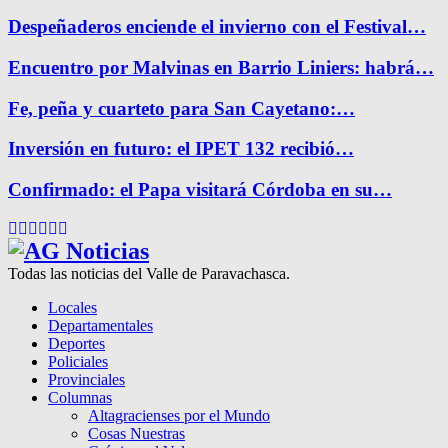
Despeñaderos enciende el invierno con el Festival…
Encuentro por Malvinas en Barrio Liniers: habrá…
Fe, peña y cuarteto para San Cayetano:…
Inversión en futuro: el IPET 132 recibió…
Confirmado: el Papa visitará Córdoba en su…
Facebook
Twitter
Instagram
Pinterest
Google
Youtube
Todas las noticias del Valle de Paravachasca.
Locales
Departamentales
Deportes
Policiales
Provinciales
Columnas
Altagracienses por el Mundo
Cosas Nuestras