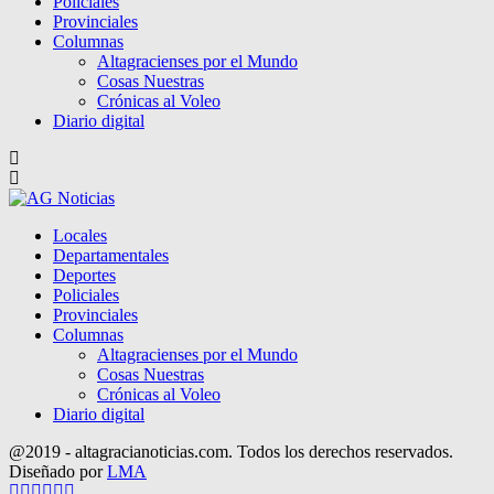
Policiales
Provinciales
Columnas
Altagracienses por el Mundo
Cosas Nuestras
Crónicas al Voleo
Diario digital
Locales
Departamentales
Deportes
Policiales
Provinciales
Columnas
Altagracienses por el Mundo
Cosas Nuestras
Crónicas al Voleo
Diario digital
@2019 - altagracianoticias.com. Todos los derechos reservados.
Diseñado por
LMA
Facebook
Twitter
Instagram
Pinterest
Google
Youtube