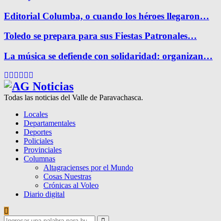
Editorial Columba, o cuando los héroes llegaron…
Toledo se prepara para sus Fiestas Patronales…
La música se defiende con solidaridad: organizan…
Facebook
Twitter
Instagram
Pinterest
Google
Youtube
Todas las noticias del Valle de Paravachasca.
Locales
Departamentales
Deportes
Policiales
Provinciales
Columnas
Altagracienses por el Mundo
Cosas Nuestras
Crónicas al Voleo
Diario digital
Search