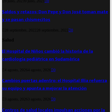
9 julio, 2023
9 julio, 2023
0
Saldos y retazos: Don Pepe y Don José toman mate
y se pasan chismecitos
28 septiembre, 2022
28 septiembre, 2022
0
Salud
El Hospital de Niños cambió la historia de la
cardiología pediátrica en Sudamérica
4 agosto, 2026
4 agosto, 2026
0
Cambios puertas adentro: el Hospital Illia refuerza
su equipo y apunta a mejorar la atención
3 agosto, 2026
3 agosto, 2026
0
Centros de salud locales impulsan acciones por la