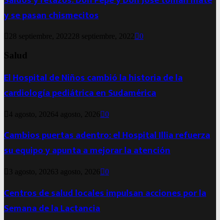
Saldos y retazos: Don Pepe y Don José toman mate
y se pasan chismecitos
28 septiembre, 2022
28 septiembre, 2022
0
Salud
El Hospital de Niños cambió la historia de la
cardiología pediátrica en Sudamérica
4 agosto, 2026
4 agosto, 2026
0
Cambios puertas adentro: el Hospital Illia refuerza
su equipo y apunta a mejorar la atención
3 agosto, 2026
3 agosto, 2026
0
Centros de salud locales impulsan acciones por la
Semana de la Lactancia