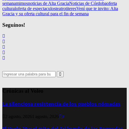
semana
mimos
noticias de Alta Gracia
Noticias de Córdoba
oferta
cultural
oferta de espectaculos
teatro
titeres
Vení que te invito: Alta
Gracia y su oferta cultural para el fin de semana
Seguinos!
Search
for:
Search
Crónicas al Voleo
La silenciosa resistencia de los pueblos nómadas
2 agosto, 2026
1 agosto, 2026
0
El Vuelo 19 y el mito del Triángulo de las Bermudas