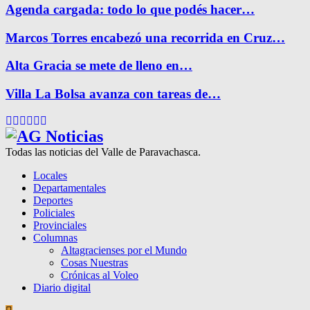
Agenda cargada: todo lo que podés hacer…
Marcos Torres encabezó una recorrida en Cruz…
Alta Gracia se mete de lleno en…
Villa La Bolsa avanza con tareas de…
Facebook
Twitter
Instagram
Pinterest
Google
Youtube
Todas las noticias del Valle de Paravachasca.
Locales
Departamentales
Deportes
Policiales
Provinciales
Columnas
Altagracienses por el Mundo
Cosas Nuestras
Crónicas al Voleo
Diario digital