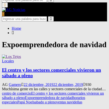
for:
Search
Primary
Menu
Search
for:
Search
Home
Expoemprendedora de navidad
Locales
El centro y los sectores comerciales vivieron un
sábado a pleno
AG
Gamero
22 diciembre, 2019
22 diciembre, 2019
930
Muchísima gente en las calles y sectores comerciales de la ciudad....
centro de comercio
El centro y los sectores comerciales vivieron un
sábado a pleno
Expoemprendedora de navidad
horarios
especiales
Papá Noel
sabado a pleno
ventas navideñas