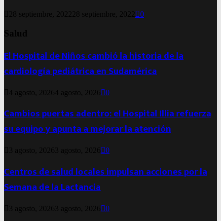
28 septiembre, 2022
28 septiembre, 2022
0
Salud
El Hospital de Niños cambió la historia de la
cardiología pediátrica en Sudamérica
4 agosto, 2026
4 agosto, 2026
0
Cambios puertas adentro: el Hospital Illia refuerza
su equipo y apunta a mejorar la atención
3 agosto, 2026
3 agosto, 2026
0
Centros de salud locales impulsan acciones por la
Semana de la Lactancia
3 agosto, 2026
3 agosto, 2026
0