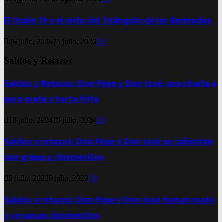
El Vuelo 19 y el mito del Triángulo de las Bermudas
26 julio, 2026
25 julio, 2026
0
Saldos y Retazos
Saldos y Retazos: Don Pepe y Don José, una charla a
puro mate y torta frita
18 julio, 2024
18 julio, 2024
0
Saldos y retazos: Don Pepe y Don José se calientan
con grapa y chismecitos
9 julio, 2023
9 julio, 2023
0
Saldos y retazos: Don Pepe y Don José toman mate
y se pasan chismecitos