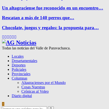
Un altagraciense fue reconocido en un encuentro…
Rescatan a más de 140 perros que…
Chocolate, juegos y regalos: la propuesta para…
Facebook
Twitter
Instagram
Pinterest
Google
Youtube
Todas las noticias del Valle de Paravachasca.
Locales
Departamentales
Deportes
Policiales
Provinciales
Columnas
Altagracienses por el Mundo
Cosas Nuestras
Crónicas al Voleo
Diario digital
Search