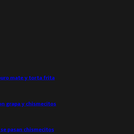
puro mate y torta frita
con grapa y chismecitos
 se pasan chismecitos