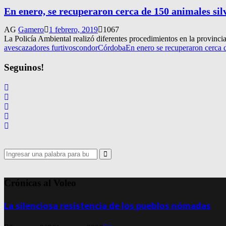
En enero, se recuperaron cerca de 150 animales sil
AG
Gamero
1 febrero, 2019
1067
La Policía Ambiental realizó diferentes procedimientos en la provincia 
aves
cazadores furtivos
condor
Córdoba
En enero se recuperaron cerca d
Seguinos!
Search
for:
Search
Crónicas al Voleo
La silenciosa resistencia de los pueblos nómadas