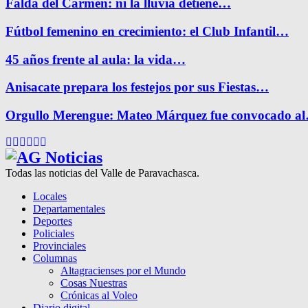
Falda del Carmen: ni la lluvia detiene…
Fútbol femenino en crecimiento: el Club Infantil…
45 años frente al aula: la vida…
Anisacate prepara los festejos por sus Fiestas…
Orgullo Merengue: Mateo Márquez fue convocado a
Facebook
Twitter
Instagram
Pinterest
Google
Youtube
Todas las noticias del Valle de Paravachasca.
Locales
Departamentales
Deportes
Policiales
Provinciales
Columnas
Altagracienses por el Mundo
Cosas Nuestras
Crónicas al Voleo
Diario digital