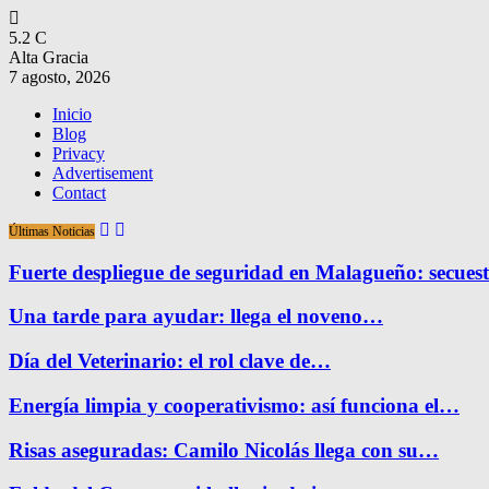
5.2
C
Alta Gracia
7 agosto, 2026
Inicio
Blog
Privacy
Advertisement
Contact
Últimas Noticias
Fuerte despliegue de seguridad en Malagueño: secue
Una tarde para ayudar: llega el noveno…
Día del Veterinario: el rol clave de…
Energía limpia y cooperativismo: así funciona el…
Risas aseguradas: Camilo Nicolás llega con su…