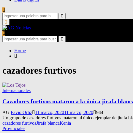
Search
for:
Search
Primary
Menu
Search
for:
Search
Home
cazadores furtivos
Internacionales
Cazadores furtivos mataron a la única jirafa blanca
AG
Favio Ortiz
11 marzo, 2020
11 marzo, 2020
944
Un grupo de cazadores furtivos mataron al único ejemplar de jirafa bl
cazadores furtivos
Jirafa blanca
Kenia
Provinciales