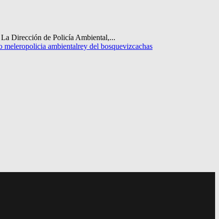
. La Dirección de Policía Ambiental,...
o melero
policia ambiental
rey del bosque
vizcachas