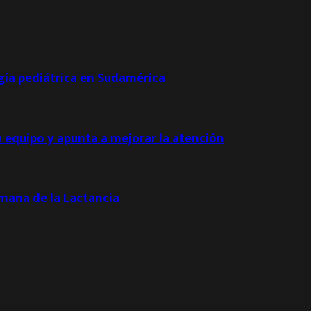
ogía pediátrica en Sudamérica
u equipo y apunta a mejorar la atención
emana de la Lactancia