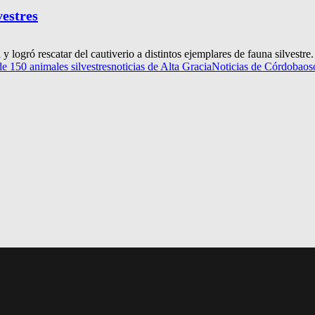
vestres
y logró rescatar del cautiverio a distintos ejemplares de fauna silvestre
e 150 animales silvestres
noticias de Alta Gracia
Noticias de Córdoba
os